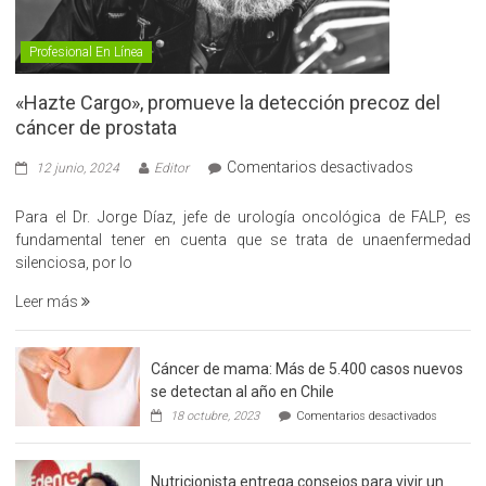
Profesional En Línea
«Hazte Cargo», promueve la detección precoz del
cáncer de prostata
en
Comentarios desactivados
12 junio, 2024
Editor
«Hazte
Cargo»,
Para el Dr. Jorge Díaz, jefe de urología oncológica de FALP, es
promueve
fundamental tener en cuenta que se trata de unaenfermedad
la
silenciosa, por lo
detección
Leer más
precoz
del
cáncer
Cáncer de mama: Más de 5.400 casos nuevos
de
se detectan al año en Chile
prostata
en
18 octubre, 2023
Comentarios desactivados
Cáncer
de
mama:
Nutricionista entrega consejos para vivir un
Más