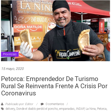
Provincias
15 mayo, 2020
Petorca: Emprendedor De Turismo
Rural Se Reinventa Frente A Crisis Por
Coronavirus
Publicado por: Editor
0 comentarios
delivery
,
Donde el diablo perdió el poncho
,
empanadas
,
INDAP
,
La Nina
,
Petorca
,