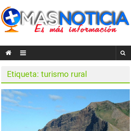
Saltar
al
contenido
masnoticia.cl
Es
Más
Información
Etiqueta: turismo rural