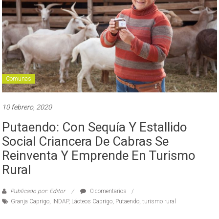
Comunas
10 febrero, 2020
Putaendo: Con Sequía Y Estallido
Social Criancera De Cabras Se
Reinventa Y Emprende En Turismo
Rural
Publicado por: Editor
0 comentarios
Granja Caprigo
,
INDAP
,
Lácteos Caprigo
,
Putaendo
,
turismo rural