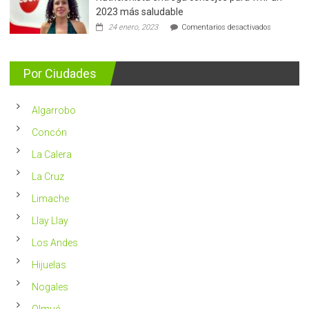
de
2023 más saludable
5.400
en
24 enero, 2023
Comentarios desactivados
casos
Nutricionis
nuevos
entrega
se
consejos
detectan
para
Por Ciudades
al
vivir
año
un
en
2023
Chile
Algarrobo
más
saludable
Concón
La Calera
La Cruz
Limache
Llay Llay
Los Andes
Hijuelas
Nogales