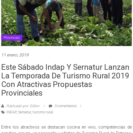
Provincias
11 enero, 2019
Este Sábado Indap Y Sernatur Lanzan
La Temporada De Turismo Rural 2019
Con Atractivas Propuestas
Provinciales
Publicado por: Editor
0 comentarios
INDAP
,
Sernatur
,
turismo rural
Entre los atractivos se destacan cocina en vivo, competencias de