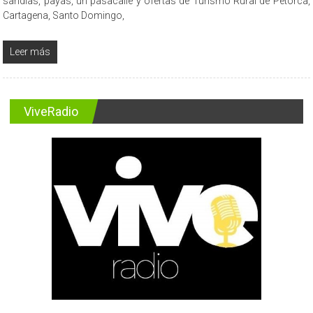
sandías, payas, un pasacalle y ofertas de Turismo Rural de Petorca,
Cartagena, Santo Domingo,
Leer más
ViveRadio