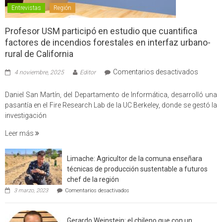
Entrevistas
Región
Profesor USM participó en estudio que cuantifica
factores de incendios forestales en interfaz urbano-
rural de California
en
Comentarios desactivados
4 noviembre, 2025
Editor
Profes
USM
Daniel San Martín, del Departamento de Informática, desarrolló una
partici
pasantía en el Fire Research Lab de la UC Berkeley, donde se gestó la
en
investigación
estudio
Leer más
que
cuantif
factore
Limache: Agricultor de la comuna enseñara
de
técnicas de producción sustentable a futuros
incendi
chef de la región
foresta
en
3 marzo, 2023
Comentarios desactivados
en
Limache:
Agricultor
interfaz
de
urbano
Gerardo Weinstein: el chileno que con un
la