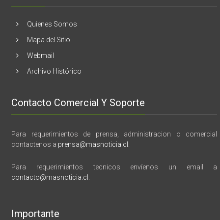
vida,
tragedia
y
Quienes Somos
memoria”
Mapa del Sitio
Webmail
Archivo Histórico
Contacto Comercial Y Soporte
Para requerimientos de prensa, administracion o comercial
contactenos a
prensa@masnoticia.cl
.
Para requerimientos tecnicos envíenos un email a
contacto@masnoticia.cl
.
Importante