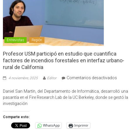
Entrevistas
Región
Profesor USM participó en estudio que cuantifica
factores de incendios forestales en interfaz urbano-
rural de California
en
Comentarios desactivados
4 noviembre, 2025
Editor
Profes
USM
Daniel San Martín, del Departamento de Informática, desarrolló una
partici
pasantía en el Fire Research Lab de la UC Berkeley, donde se gestó la
en
investigación
estudio
que
Comparte esto:
cuantif
WhatsApp
Imprimir
factore