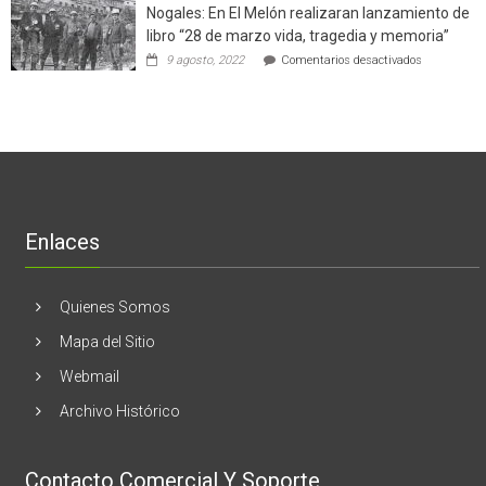
el
Nogales: En El Melón realizaran lanzamiento de
mitos
negocio
en
libro “28 de marzo vida, tragedia y memoria”
de
torno
empresas
en
9 agosto, 2022
Comentarios desactivados
al
en
Nogales:
cáncer
Estados
En
de
Unidos
El
mama
Melón
realizaran
lanzamient
de
libro
“28
de
Enlaces
marzo
vida,
tragedia
y
Quienes Somos
memoria”
Mapa del Sitio
Webmail
Archivo Histórico
Contacto Comercial Y Soporte