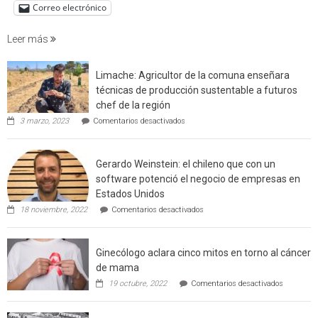
de
Correo electrónico
incendi
foresta
Leer más
en
interfaz
Limache: Agricultor de la comuna enseñara
urbano
técnicas de producción sustentable a futuros
rural
chef de la región
de
en
3 marzo, 2023
Comentarios desactivados
Californ
Limache:
Agricultor
de
Gerardo Weinstein: el chileno que con un
la
comuna
software potenció el negocio de empresas en
enseñara
Estados Unidos
técnicas
en
de
18 noviembre, 2022
Comentarios desactivados
Gerardo
producción
Weinstein:
sustentable
el
a
Ginecólogo aclara cinco mitos en torno al cáncer
chileno
futuros
que
chef
de mama
con
de
en
19 octubre, 2022
Comentarios desactivados
un
la
Ginecólog
software
región
aclara
potenció
cinco