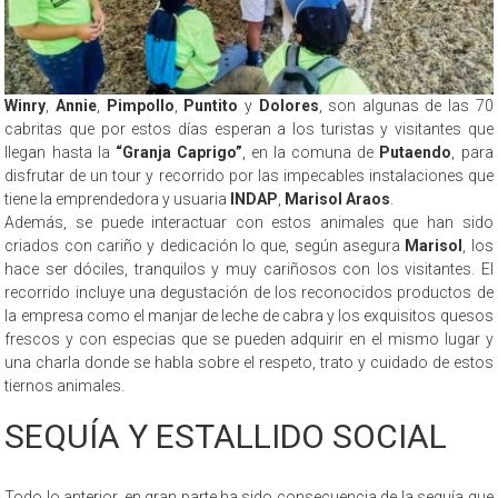
Winry
,
Annie
,
Pimpollo
,
Puntito
y
Dolores
, son algunas de las 70
cabritas que por estos días esperan a los turistas y visitantes que
llegan hasta la
“Granja Caprigo”
, en la comuna de
Putaendo
, para
disfrutar de un tour y recorrido por las impecables instalaciones que
tiene la emprendedora y usuaria
INDAP
,
Marisol Araos
.
Además, se puede interactuar con estos animales que han sido
criados con cariño y dedicación lo que, según asegura
Marisol
, los
hace ser dóciles, tranquilos y muy cariñosos con los visitantes. El
recorrido incluye una degustación de los reconocidos productos de
la empresa como el manjar de leche de cabra y los exquisitos quesos
frescos y con especias que se pueden adquirir en el mismo lugar y
una charla donde se habla sobre el respeto, trato y cuidado de estos
tiernos animales.
SEQUÍA Y ESTALLIDO SOCIAL
Todo lo anterior, en gran parte ha sido consecuencia de la sequía que