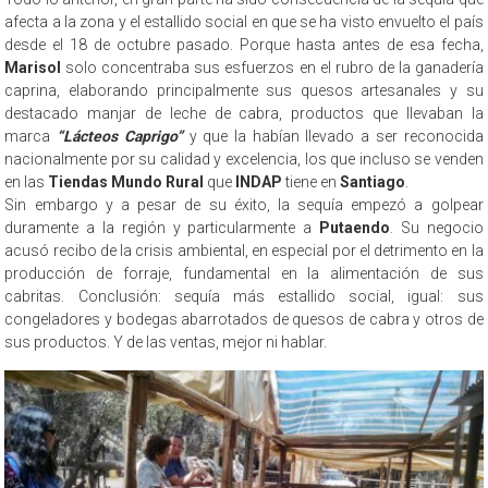
afecta a la zona y el estallido social en que se ha visto envuelto el país
desde el 18 de octubre pasado. Porque hasta antes de esa fecha,
Marisol
solo concentraba sus esfuerzos en el rubro de la ganadería
caprina, elaborando principalmente sus quesos artesanales y su
destacado manjar de leche de cabra, productos que llevaban la
marca
“Lácteos Caprigo”
y que la habían llevado a ser reconocida
nacionalmente por su calidad y excelencia, los que incluso se venden
en las
Tiendas Mundo Rural
que
INDAP
tiene en
Santiago
.
Sin embargo y a pesar de su éxito, la sequía empezó a golpear
duramente a la región y particularmente a
Putaendo
. Su negocio
acusó recibo de la crisis ambiental, en especial por el detrimento en la
producción de forraje, fundamental en la alimentación de sus
cabritas. Conclusión: sequía más estallido social, igual: sus
congeladores y bodegas abarrotados de quesos de cabra y otros de
sus productos. Y de las ventas, mejor ni hablar.