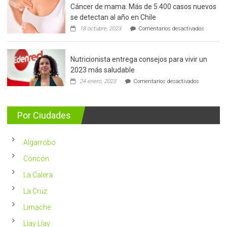
Cáncer de mama: Más de 5.400 casos nuevos
se detectan al año en Chile
en
18 octubre, 2023
Comentarios desactivados
Cáncer
de
mama:
Nutricionista entrega consejos para vivir un
Más
de
2023 más saludable
5.400
en
24 enero, 2023
Comentarios desactivados
casos
Nutricionis
nuevos
entrega
se
consejos
detectan
para
Por Ciudades
al
vivir
año
un
en
2023
Chile
Algarrobo
más
saludable
Concón
La Calera
La Cruz
Limache
Llay Llay