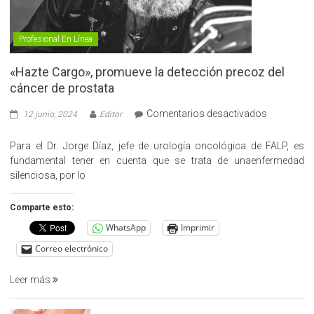
Profesional En Línea
«Hazte Cargo», promueve la detección precoz del
cáncer de prostata
en
Comentarios desactivados
12 junio, 2024
Editor
«Hazte
Cargo»,
Para el Dr. Jorge Díaz, jefe de urología oncológica de FALP, es
promueve
fundamental tener en cuenta que se trata de unaenfermedad
la
silenciosa, por lo
detección
precoz
Comparte esto:
del
WhatsApp
Imprimir
cáncer
de
Correo electrónico
prostata
Leer más