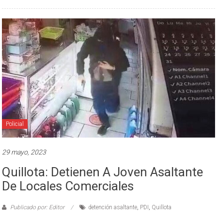
Policial
29 mayo, 2023
Quillota: Detienen A Joven Asaltante
De Locales Comerciales
Publicado por: Editor
detención asaltante
,
PDI
,
Quillota