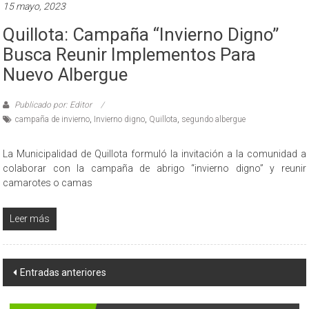
15 mayo, 2023
Quillota: Campaña “Invierno Digno”
Busca Reunir Implementos Para
Nuevo Albergue
Publicado por: Editor
campaña de invierno
,
Invierno digno
,
Quillota
,
segundo albergue
La Municipalidad de Quillota formuló la invitación a la comunidad a
colaborar con la campaña de abrigo “invierno digno” y reunir
camarotes o camas
Leer más
Navegación
Entradas anteriores
de