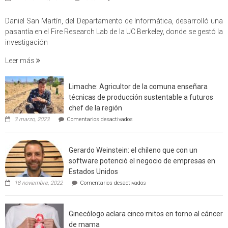
Profes
USM
Daniel San Martín, del Departamento de Informática, desarrolló una
partici
pasantía en el Fire Research Lab de la UC Berkeley, donde se gestó la
en
investigación
estudio
Leer más
que
cuantif
factore
Limache: Agricultor de la comuna enseñara
de
técnicas de producción sustentable a futuros
incendi
chef de la región
foresta
en
3 marzo, 2023
Comentarios desactivados
en
Limache:
Agricultor
interfaz
de
urbano
Gerardo Weinstein: el chileno que con un
la
rural
comuna
software potenció el negocio de empresas en
enseñara
de
Estados Unidos
técnicas
Californ
en
de
18 noviembre, 2022
Comentarios desactivados
Gerardo
producción
Weinstein:
sustentable
el
a
Ginecólogo aclara cinco mitos en torno al cáncer
chileno
futuros
que
chef
de mama