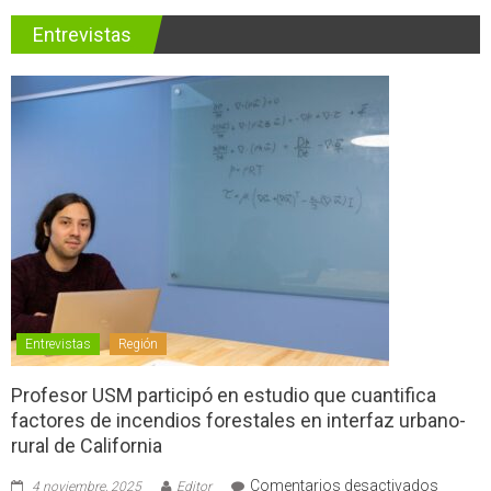
Entrevistas
Entrevistas
Región
Profesor USM participó en estudio que cuantifica
factores de incendios forestales en interfaz urbano-
rural de California
en
Comentarios desactivados
4 noviembre, 2025
Editor