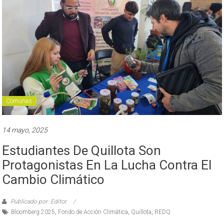
Comunas
14 mayo, 2025
Estudiantes De Quillota Son
Protagonistas En La Lucha Contra El
Cambio Climático
Publicado por: Editor
Bloomberg 2025
,
Fondo de Acción Climática
,
Quillota
,
REDQ