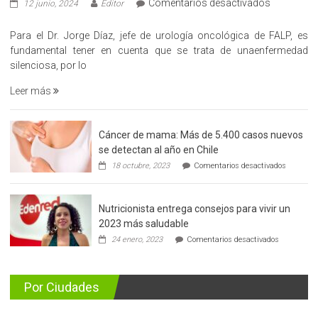
en
Comentarios desactivados
12 junio, 2024
Editor
«Hazte
Cargo»,
Para el Dr. Jorge Díaz, jefe de urología oncológica de FALP, es
promueve
fundamental tener en cuenta que se trata de unaenfermedad
la
silenciosa, por lo
detección
Leer más
precoz
del
cáncer
Cáncer de mama: Más de 5.400 casos nuevos
de
se detectan al año en Chile
prostata
en
18 octubre, 2023
Comentarios desactivados
Cáncer
de
mama:
Nutricionista entrega consejos para vivir un
Más
de
2023 más saludable
5.400
en
24 enero, 2023
Comentarios desactivados
casos
Nutricionis
nuevos
entrega
se
consejos
detectan
para
Por Ciudades
al
vivir
año
un
en
2023