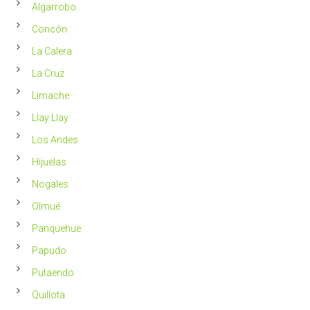
Chile
Algarrobo
más
saludable
Concón
La Calera
La Cruz
Limache
Llay Llay
Los Andes
Hijuelas
Nogales
Olmué
Panquehue
Papudo
Putaendo
Quillota