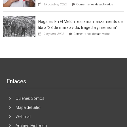
con
de
en
19 octubre, 2022
Comentarios desactivados
un
la
Ginecólog
software
región
aclara
potenció
cinco
el
Nogales: En El Melón realizaran lanzamiento de
mitos
negocio
en
libro “28 de marzo vida, tragedia y memoria”
de
torno
empresas
en
9 agosto, 2022
Comentarios desactivados
al
en
Nogales:
cáncer
Estados
En
de
Unidos
El
mama
Melón
realizaran
lanzamient
de
libro
“28
de
Enlaces
marzo
vida,
tragedia
y
Quienes Somos
memoria”
Mapa del Sitio
Webmail
Archivo Histórico