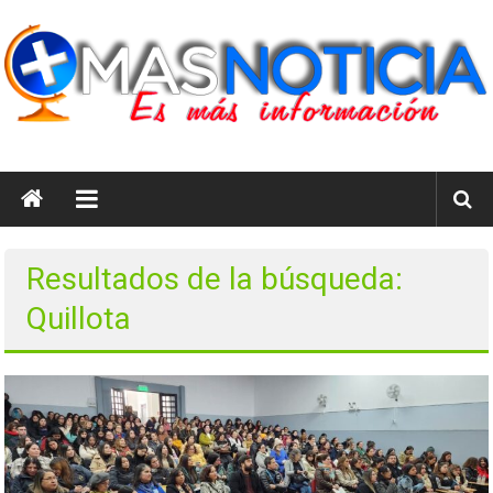
Saltar
al
contenido
masnoticia.cl
Es
Más
Información
Resultados de la búsqueda:
Quillota