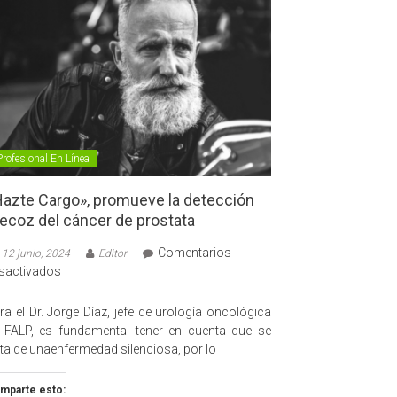
Profesional En Línea
azte Cargo», promueve la detección
ecoz del cáncer de prostata
Comentarios
12 junio, 2024
Editor
en
sactivados
«Hazte
Cargo»,
ra el Dr. Jorge Díaz, jefe de urología oncológica
promueve
 FALP, es fundamental tener en cuenta que se
la
ata de unaenfermedad silenciosa, por lo
detección
precoz
mparte esto: