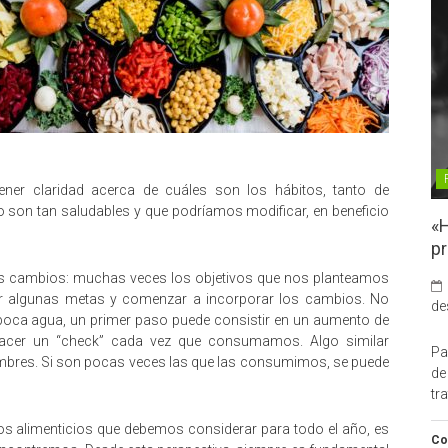
tener claridad acerca de cuáles son los hábitos, tanto de
o son tan saludables y que podríamos modificar, en beneficio
«H
pr
os cambios: muchas veces los objetivos que nos planteamos
 algunas metas y comenzar a incorporar los cambios. No
de
o poca agua, un primer paso puede consistir en un aumento de
cer un “check” cada vez que consumamos. Algo similar
Pa
mbres. Si son pocas veces las que las consumimos, se puede
de
tr
tos alimenticios que debemos considerar para todo el año, es
Co