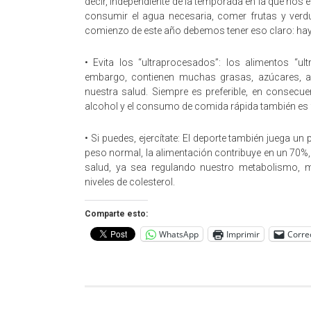
decir, independiente de la temporada en la que nos
consumir el agua necesaria, comer frutas y verdur
comienzo de este año debemos tener eso claro: hay
• Evita los “ultraprocesados”: los alimentos “
embargo, contienen muchas grasas, azúcares, ad
nuestra salud. Siempre es preferible, en consecuen
alcohol y el consumo de comida rápida también es 
• Si puedes, ejercítate: El deporte también juega un p
peso normal, la alimentación contribuye en un 70%, e
salud, ya sea regulando nuestro metabolismo, me
niveles de colesterol.
Comparte esto:
WhatsApp
Imprimir
Corre