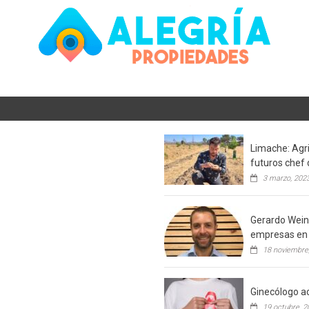
Limache: Agri
futuros chef 
3 marzo, 202
Gerardo Weins
empresas en 
18 noviembre
Ginecólogo ac
19 octubre, 2