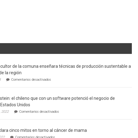
cultor de la comuna enseñara técnicas de producción sustentable a
de la región
en
3
Comentarios desactivados
Limache:
Agricultor
de
tein: el chileno que con un software potenció el negocio de
la
comuna
Estados Unidos
enseñara
en
, 2022
Comentarios desactivados
técnicas
Gerardo
de
Weinstein:
producción
el
sustentable
lara cinco mitos en torno al cáncer de mama
chileno
a
que
en
022
Comentarios desactivados
futuros