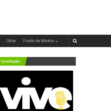
Otras
Fondo de Medios
ViveRadio