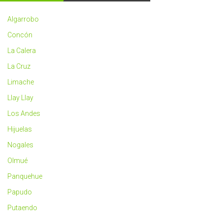
2023
más
Algarrobo
saludable
Concón
La Calera
La Cruz
Limache
Llay Llay
Los Andes
Hijuelas
Nogales
Olmué
Panquehue
Papudo
Putaendo