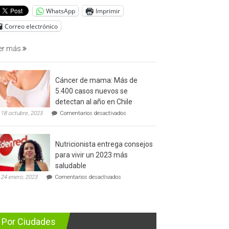
del
WhatsApp
Imprimir
cáncer
de
Correo electrónico
prostata
er más
Cáncer de mama: Más de
5.400 casos nuevos se
detectan al año en Chile
en
18 octubre, 2023
Comentarios desactivados
Cáncer
de
mama:
Nutricionista entrega consejos
Más
de
para vivir un 2023 más
5.400
saludable
casos
en
nuevos
24 enero, 2023
Comentarios desactivados
Nutricionista
se
entrega
detectan
consejos
al
para
año
vivir
en
Por Ciudades
un
Chile