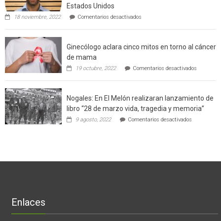
enseñara
Estados Unidos
técnicas
en
de
18 noviembre, 2022
Comentarios desactivados
Gerardo
producción
Weinstein:
sustentable
el
a
Ginecólogo aclara cinco mitos en torno al cáncer
chileno
futuros
que
chef
de mama
con
de
en
19 octubre, 2022
Comentarios desactivados
un
la
Ginecólog
software
región
aclara
potenció
cinco
el
Nogales: En El Melón realizaran lanzamiento de
mitos
negocio
en
libro “28 de marzo vida, tragedia y memoria”
de
torno
empresas
en
9 agosto, 2022
Comentarios desactivados
al
en
Nogales:
cáncer
Estados
En
de
Unidos
El
mama
Melón
realizaran
lanzamient
de
libro
“28
de
Enlaces
marzo
vida,
tragedia