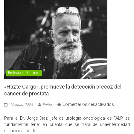
Profesional En Línea
«Hazte Cargo», promueve la detección precoz del
cáncer de prostata
en
Comentarios desactivados
12 junio, 2024
Editor
«Hazte
Cargo»,
Para el Dr. Jorge Díaz, jefe de urología oncológica de FALP, es
promueve
fundamental tener en cuenta que se trata de unaenfermedad
la
silenciosa, por lo