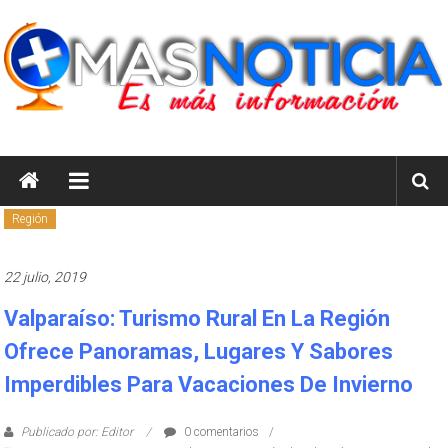
Saltar
al
contenido
masnoticia.cl
Es
Más
Región
Información
22 julio, 2019
Valparaíso: Turismo Rural En La Región
Ofrece Panoramas, Lugares Y Sabores
Imperdibles Para Vacaciones De Invierno
Publicado por: Editor
0 comentarios