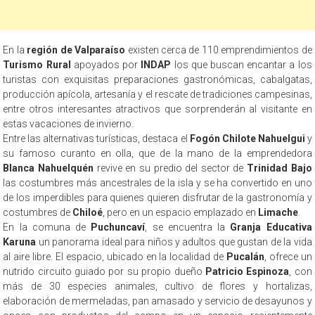
En la
región de Valparaíso
existen cerca de 110 emprendimientos de
Turismo Rural
apoyados por
INDAP
los que buscan encantar a los
turistas con exquisitas preparaciones gastronómicas, cabalgatas,
producción apícola, artesanía y el rescate de tradiciones campesinas,
entre otros interesantes atractivos que sorprenderán al visitante en
estas vacaciones de invierno.
Entre las alternativas turísticas, destaca el
Fogón Chilote Nahuelgui
y
su famoso curanto en olla, que de la mano de la emprendedora
Blanca Nahuelquén
revive en su predio del sector de
Trinidad Bajo
las costumbres más ancestrales de la isla y se ha convertido en uno
de los imperdibles para quienes quieren disfrutar de la gastronomía y
costumbres de
Chiloé
, pero en un espacio emplazado en
Limache
.
En la comuna de
Puchuncaví
, se encuentra la
Granja Educativa
Karuna
un panorama ideal para niños y adultos que gustan de la vida
al aire libre. El espacio, ubicado en la localidad de
Pucalán
, ofrece un
nutrido circuito guiado por su propio dueño
Patricio Espinoza
, con
más de 30 especies animales, cultivo de flores y hortalizas,
elaboración de mermeladas, pan amasado y servicio de desayunos y