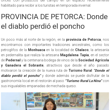
onces con productos del campo en un espacio recientemente
habilitado para recibir a los turistas en temporada invernal.
PROVINCIA DE PETORCA: Donde
el diablo perdió el poncho
Un poco más al norte de la región, en la
provincia de Petorca
, nos
encontramos con importantes tradiciones ancestrales, como los
petroglifos de la
Monhuaca
en la localidad de
Chalaco
; la artesanía
en pedernalita que realiza la artesana
Magdalena Tapia
, en el sector
de
Pedernal
y la centenaria bodega de vinos de la
Sociedad Agrícola
y Ganadera el Sobrante
, atractivos que desde el año pasado
motivaron la creación de la nueva ruta de
Turismo Rural
“Donde el
diablo perdió el poncho”
y donde además se puede disfrutar de la
gastronomía local en el restorán al paso
“Turismo Rural La Nina”
con
sus inigualables empanadas de mechada queso.