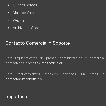
y
Quienes Somos
memoria”
Mapa del Sitio
Webmail
Archivo Histórico
Contacto Comercial Y Soporte
Para requerimientos de prensa, administracion o comercial
contactenos a
prensa@masnoticia.cl
.
Para requerimientos tecnicos envíenos un email a
contacto@masnoticia.cl
.
Importante