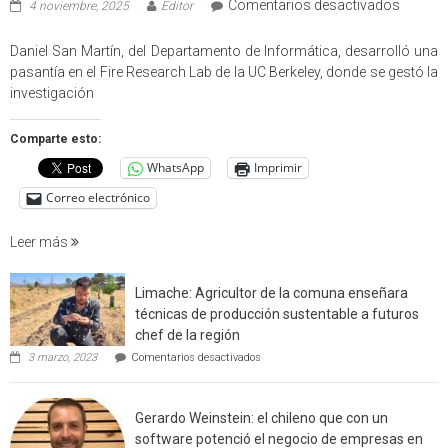
en
Comentarios desactivados
4 noviembre, 2025
Editor
Profes
USM
Daniel San Martín, del Departamento de Informática, desarrolló una
partici
pasantía en el Fire Research Lab de la UC Berkeley, donde se gestó la
en
investigación
estudio
que
Comparte esto:
cuantif
WhatsApp
Imprimir
factore
de
Correo electrónico
incendi
foresta
Leer más
en
interfaz
Limache: Agricultor de la comuna enseñara
urbano
técnicas de producción sustentable a futuros
rural
chef de la región
de
en
3 marzo, 2023
Comentarios desactivados
Californ
Limache:
Agricultor
de
Gerardo Weinstein: el chileno que con un
la
comuna
software potenció el negocio de empresas en