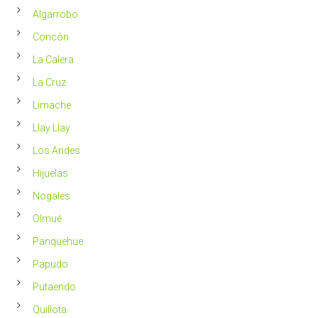
2023
Chile
Algarrobo
más
saludable
Concón
La Calera
La Cruz
Limache
Llay Llay
Los Andes
Hijuelas
Nogales
Olmué
Panquehue
Papudo
Putaendo
Quillota