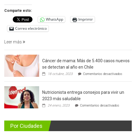
detección
precoz
Comparte esto:
del
WhatsApp
Imprimir
cáncer
de
Correo electrónico
prostata
Leer más
Cáncer de mama: Más de 5.400 casos nuevos
se detectan al año en Chile
en
18 octubre, 2023
Comentarios desactivados
Cáncer
de
mama:
Nutricionista entrega consejos para vivir un
Más
de
2023 más saludable
5.400
en
24 enero, 2023
Comentarios desactivados
casos
Nutricionis
nuevos
entrega
se
consejos
detectan
para
Por Ciudades
al
vivir
año
un
en