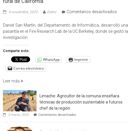
rural de California
en
Comentarios desactivados
4 noviembre, 2025
Editor
Profes
USM
Daniel San Martín, del Departamento de Informática, desarrolló una
partici
pasantía en el Fire Research Lab de la UC Berkeley, donde se gestó la
en
investigación
estudio
que
Comparte esto:
cuantif
WhatsApp
Imprimir
factore
de
Correo electrónico
incendi
foresta
Leer más
en
interfaz
Limache: Agricultor de la comuna enseñara
urbano
técnicas de producción sustentable a futuros
rural
chef de la región
de
en
3 marzo, 2023
Comentarios desactivados
Californ
Limache:
Agricultor
de