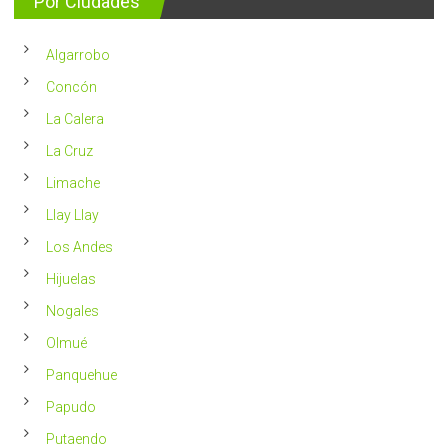
Por Ciudades
al
vivir
año
un
en
2023
Chile
Algarrobo
más
saludable
Concón
La Calera
La Cruz
Limache
Llay Llay
Los Andes
Hijuelas
Nogales
Olmué
Panquehue
Papudo
Putaendo