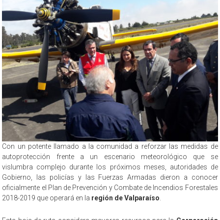
Con un potente llamado a la comunidad a reforzar las medidas de
autoprotección frente a un escenario meteorológico que se
vislumbra complejo durante los próximos meses, autoridades de
Gobierno, las policías y las Fuerzas Armadas dieron a conocer
oficialmente el Plan de Prevención y Combate de Incendios Forestales
2018-2019 que operará en la
región de Valparaíso
.