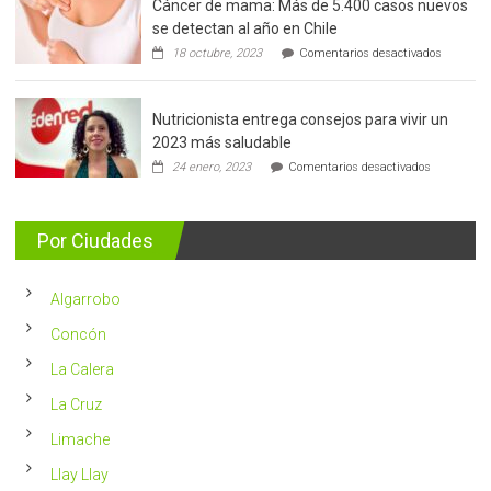
Cáncer de mama: Más de 5.400 casos nuevos
de
se detectan al año en Chile
prostata
en
18 octubre, 2023
Comentarios desactivados
Cáncer
de
mama:
Nutricionista entrega consejos para vivir un
Más
de
2023 más saludable
5.400
en
24 enero, 2023
Comentarios desactivados
casos
Nutricionis
nuevos
entrega
se
consejos
detectan
para
Por Ciudades
al
vivir
año
un
en
2023
Chile
Algarrobo
más
saludable
Concón
La Calera
La Cruz
Limache
Llay Llay