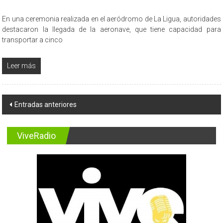
En una ceremonia realizada en el aeródromo de La Ligua, autoridades
destacaron la llegada de la aeronave, que tiene capacidad para
transportar a cinco
Leer más
Navegación
Entradas anteriores
de
entradas
ViveRadio