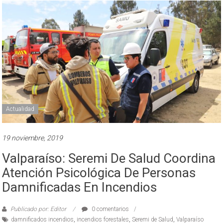
Actualidad
19 noviembre, 2019
Valparaíso: Seremi De Salud Coordina
Atención Psicológica De Personas
Damnificadas En Incendios
Publicado por: Editor
0 comentarios
damnificados incendios
,
incendios forestales
,
Seremi de Salud
,
Valparaíso