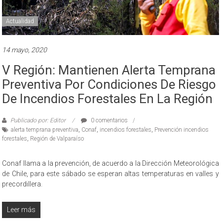
Actualidad
14 mayo, 2020
V Región: Mantienen Alerta Temprana
Preventiva Por Condiciones De Riesgo
De Incendios Forestales En La Región
Publicado por: Editor
0 comentarios
alerta temprana preventiva
,
Conaf
,
incendios forestales
,
Prevención incendios
forestales
,
Región de Valparaíso
Conaf llama a la prevención, de acuerdo a la Dirección Meteorológica
de Chile, para este sábado se esperan altas temperaturas en valles y
precordillera.
Leer más