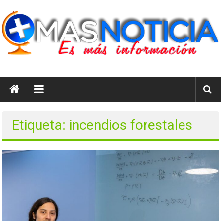
Saltar
al
contenido
masnoticia.cl
Es
Más
Información
Etiqueta: incendios forestales