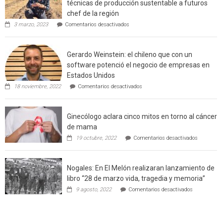
técnicas de producción sustentable a futuros
incendi
chef de la región
foresta
en
3 marzo, 2023
Comentarios desactivados
en
Limache:
Agricultor
interfaz
de
urbano
Gerardo Weinstein: el chileno que con un
la
rural
comuna
software potenció el negocio de empresas en
enseñara
de
Estados Unidos
técnicas
Californ
en
de
18 noviembre, 2022
Comentarios desactivados
Gerardo
producción
Weinstein:
sustentable
el
a
Ginecólogo aclara cinco mitos en torno al cáncer
chileno
futuros
que
chef
de mama
con
de
en
19 octubre, 2022
Comentarios desactivados
un
la
Ginecólog
software
región
aclara
potenció
cinco
el
Nogales: En El Melón realizaran lanzamiento de
mitos
negocio
en
libro “28 de marzo vida, tragedia y memoria”
de
torno
empresas
en
9 agosto, 2022
Comentarios desactivados
al
en
Nogales:
cáncer
Estados
En
de
Unidos
El
mama
Melón