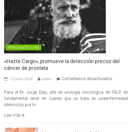
Profesional En Línea
«Hazte Cargo», promueve la detección precoz del
cáncer de prostata
en
Comentarios desactivados
12 junio, 2024
Editor
«Hazte
Cargo»,
Para el Dr. Jorge Díaz, jefe de urología oncológica de FALP, es
promueve
fundamental tener en cuenta que se trata de unaenfermedad
la
silenciosa, por lo
detección
Leer más
precoz
del
cáncer