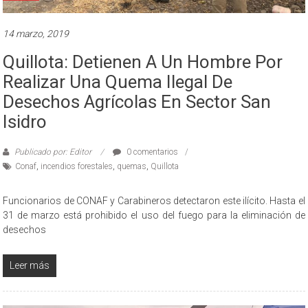
14 marzo, 2019
Quillota: Detienen A Un Hombre Por
Realizar Una Quema Ilegal De
Desechos Agrícolas En Sector San
Isidro
Publicado por: Editor
0 comentarios
Conaf
,
incendios forestales
,
quemas
,
Quillota
Funcionarios de CONAF y Carabineros detectaron este ilícito. Hasta el
31 de marzo está prohibido el uso del fuego para la eliminación de
desechos
Leer más