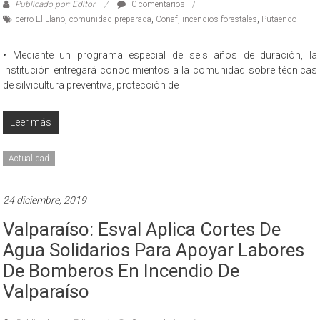
Publicado por: Editor
0 comentarios
cerro El Llano
,
comunidad preparada
,
Conaf
,
incendios forestales
,
Putaendo
• Mediante un programa especial de seis años de duración, la
institución entregará conocimientos a la comunidad sobre técnicas
de silvicultura preventiva, protección de
Leer más
Actualidad
24 diciembre, 2019
Valparaíso: Esval Aplica Cortes De
Agua Solidarios Para Apoyar Labores
De Bomberos En Incendio De
Valparaíso