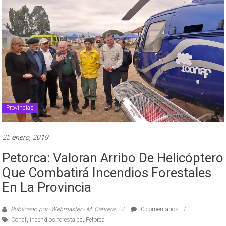
Provincias
25 enero, 2019
Petorca: Valoran Arribo De Helicóptero
Que Combatirá Incendios Forestales
En La Provincia
Publicado por: Webmaster - M. Cabrera
0 comentarios
Conaf
,
incendios forestales
,
Petorca