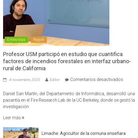
Entrevistas
Región
Profesor USM participó en estudio que cuantifica
factores de incendios forestales en interfaz urbano-
rural de California
en
Comentarios desactivados
4 noviembre, 2025
Editor
Profes
USM
Daniel San Martín, del Departamento de Informática, desarrolló una
partici
pasantía en el Fire Research Lab de la UC Berkeley, donde se gestó la
en
investigación
estudio
Leer más
que
cuantif
factore
Limache: Agricultor de la comuna enseñara
de