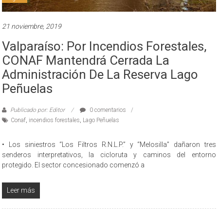
21 noviembre, 2019
Valparaíso: Por Incendios Forestales,
CONAF Mantendrá Cerrada La
Administración De La Reserva Lago
Peñuelas
Publicado por: Editor
0 comentarios
Conaf
,
incendios forestales
,
Lago Peñuelas
• Los siniestros “Los Filtros R.N.L.P.” y “Melosilla” dañaron tres
senderos interpretativos, la cicloruta y caminos del entorno
protegido. El sector concesionado comenzó a
Leer más