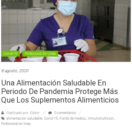
Covid-19
Profesional En Línea
8 agosto, 2020
Una Alimentación Saludable En
Periodo De Pandemia Protege Más
Que Los Suplementos Alimenticios
Publicado por: Editor
0 comentarios
alimentación saludable
,
Covid-19
,
Fondo de medios
,
inmunonutricion
,
Profesional en linea