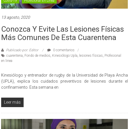
Covid-19
Profesional En Línea
13 agosto, 2020
Conozca Y Evite Las Lesiones Físicas
Más Comunes De Esta Cuarentena
Publicado por: Editor
0 comentarios
cuarentena
,
Fondo de medios
,
Kinesiólogo Upla
,
lesiones físicas
,
Profesional
en linea
Kinesiólogo y entrenador de rugby de la Universidad de Playa Ancha
(UPLA), explica los cuidados preventivos de lesiones durante el
confinamiento. Esta semana en
Leer más