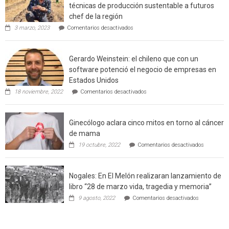
de
técnicas de producción sustentable a futuros
incendi
chef de la región
foresta
en
3 marzo, 2023
Comentarios desactivados
en
Limache:
Agricultor
interfaz
de
urbano
Gerardo Weinstein: el chileno que con un
la
rural
comuna
software potenció el negocio de empresas en
enseñara
de
Estados Unidos
técnicas
Californ
en
de
18 noviembre, 2022
Comentarios desactivados
Gerardo
producción
Weinstein:
sustentable
el
a
Ginecólogo aclara cinco mitos en torno al cáncer
chileno
futuros
que
chef
de mama
con
de
en
19 octubre, 2022
Comentarios desactivados
un
la
Ginecólog
software
región
aclara
potenció
cinco
el
Nogales: En El Melón realizaran lanzamiento de
mitos
negocio
en
libro “28 de marzo vida, tragedia y memoria”
de
torno
empresas
en
9 agosto, 2022
Comentarios desactivados
al
en
Nogales:
cáncer
Estados
En
de
Unidos
El
mama
Melón