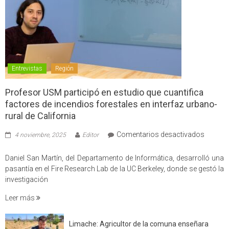
Entrevistas
Región
Profesor USM participó en estudio que cuantifica
factores de incendios forestales en interfaz urbano-
rural de California
en
Comentarios desactivados
4 noviembre, 2025
Editor
Profes
USM
Daniel San Martín, del Departamento de Informática, desarrolló una
partici
pasantía en el Fire Research Lab de la UC Berkeley, donde se gestó la
en
investigación
estudio
Leer más
que
cuantif
factore
Limache: Agricultor de la comuna enseñara