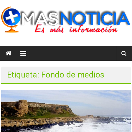
Saltar
al
contenido
masnoticia.cl
Es
Más
Información
Etiqueta: Fondo de medios