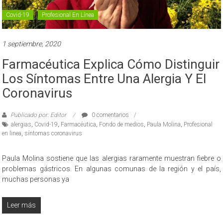
Covid-19
Profesional En Línea
1 septiembre, 2020
Farmacéutica Explica Cómo Distinguir
Los Síntomas Entre Una Alergia Y El
Coronavirus
Publicado por: Editor
0 comentarios
alergias
,
Covid-19
,
Farmacéutica
,
Fondo de medios
,
Paula Molina
,
Profesional
en linea
,
síntomas coronavirus
Paula Molina sostiene que las alergias raramente muestran fiebre o
problemas gástricos. En algunas comunas de la región y el país,
muchas personas ya
Leer más