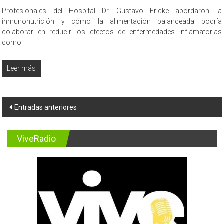
Profesionales del Hospital Dr. Gustavo Fricke abordaron la
inmunonutrición y cómo la alimentación balanceada podría
colaborar en reducir los efectos de enfermedades inflamatorias
como
Leer más
Navegación
Entradas anteriores
de
entradas
ViveRadio