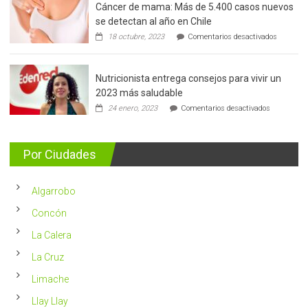
Cáncer de mama: Más de 5.400 casos nuevos
de
se detectan al año en Chile
prostata
en
18 octubre, 2023
Comentarios desactivados
Cáncer
de
mama:
Nutricionista entrega consejos para vivir un
Más
de
2023 más saludable
5.400
en
24 enero, 2023
Comentarios desactivados
casos
Nutricionis
nuevos
entrega
se
consejos
detectan
para
Por Ciudades
al
vivir
año
un
en
2023
Chile
Algarrobo
más
saludable
Concón
La Calera
La Cruz
Limache
Llay Llay