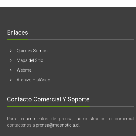
realizaran
lanzamient
de
libro
“28
de
Enlaces
marzo
vida,
tragedia
y
Quienes Somos
memoria”
Mapa del Sitio
Webmail
Archivo Histórico
Contacto Comercial Y Soporte
Para requerimientos de prensa, administracion o comercial
contactenos a
prensa@masnoticia.cl
.