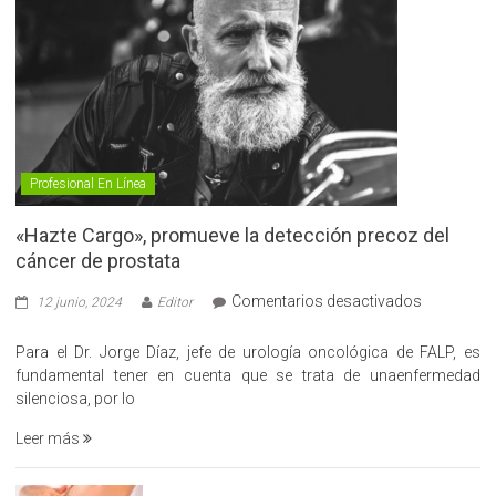
Profesional En Línea
«Hazte Cargo», promueve la detección precoz del
cáncer de prostata
en
Comentarios desactivados
12 junio, 2024
Editor
«Hazte
Cargo»,
Para el Dr. Jorge Díaz, jefe de urología oncológica de FALP, es
promueve
fundamental tener en cuenta que se trata de unaenfermedad
la
silenciosa, por lo
detección
Leer más
precoz
del
cáncer