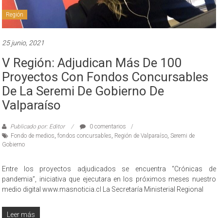
Región
25 junio, 2021
V Región: Adjudican Más De 100
Proyectos Con Fondos Concursables
De La Seremi De Gobierno De
Valparaíso
Publicado por: Editor
0 comentarios
Fondo de medios
,
fondos concursables
,
Región de Valparaíso
,
Seremi de
Gobierno
Entre los proyectos adjudicados se encuentra “Crónicas de
pandemia”, iniciativa que ejecutara en los próximos meses nuestro
medio digital www.masnoticia.cl La Secretaría Ministerial Regional
Leer más