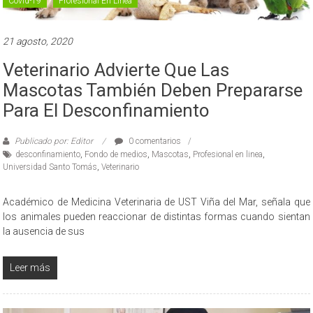
Covid-19
Profesional En Línea
21 agosto, 2020
Veterinario Advierte Que Las
Mascotas También Deben Prepararse
Para El Desconfinamiento
Publicado por: Editor
0 comentarios
desconfinamiento
,
Fondo de medios
,
Mascotas
,
Profesional en linea
,
Universidad Santo Tomás
,
Veterinario
Académico de Medicina Veterinaria de UST Viña del Mar, señala que
los animales pueden reaccionar de distintas formas cuando sientan
la ausencia de sus
Leer más