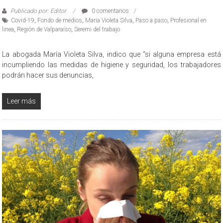
Publicado por: Editor
0 comentarios
Covid-19
,
Fondo de medios
,
Maria Violeta Silva
,
Paso a paso
,
Profesional en
linea
,
Región de Valparaíso
,
Seremi del trabajo
La abogada María Violeta Silva, indico que “si alguna empresa está
incumpliendo las medidas de higiene y seguridad, los trabajadores
podrán hacer sus denuncias,
Leer más