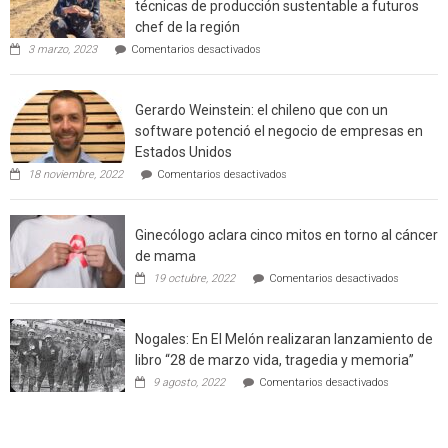
técnicas de producción sustentable a futuros
incendi
chef de la región
foresta
en
3 marzo, 2023
Comentarios desactivados
en
Limache:
Agricultor
interfaz
de
urbano
Gerardo Weinstein: el chileno que con un
la
rural
comuna
software potenció el negocio de empresas en
enseñara
de
Estados Unidos
técnicas
Californ
en
de
18 noviembre, 2022
Comentarios desactivados
Gerardo
producción
Weinstein:
sustentable
el
a
Ginecólogo aclara cinco mitos en torno al cáncer
chileno
futuros
que
chef
de mama
con
de
en
19 octubre, 2022
Comentarios desactivados
un
la
Ginecólog
software
región
aclara
potenció
cinco
el
Nogales: En El Melón realizaran lanzamiento de
mitos
negocio
en
libro “28 de marzo vida, tragedia y memoria”
de
torno
empresas
en
9 agosto, 2022
Comentarios desactivados
al
en
Nogales:
cáncer
Estados
En
de
Unidos
El
mama
Melón