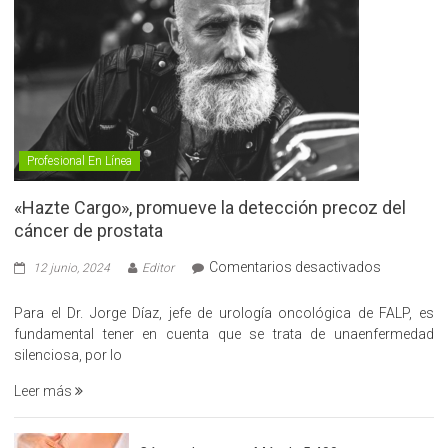
Profesional En Línea
«Hazte Cargo», promueve la detección precoz del
cáncer de prostata
en
Comentarios desactivados
12 junio, 2024
Editor
«Hazte
Cargo»,
Para el Dr. Jorge Díaz, jefe de urología oncológica de FALP, es
promueve
fundamental tener en cuenta que se trata de unaenfermedad
la
silenciosa, por lo
detección
Leer más
precoz
del
cáncer