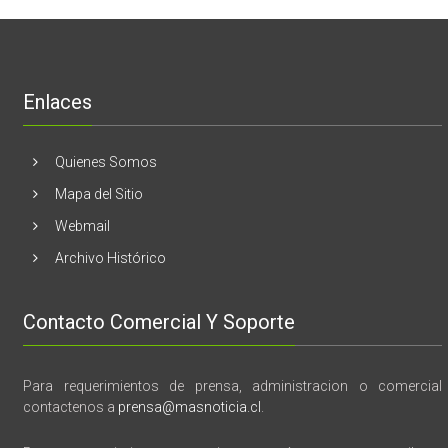
realizaran
lanzamient
de
libro
“28
de
Enlaces
marzo
vida,
tragedia
y
Quienes Somos
memoria”
Mapa del Sitio
Webmail
Archivo Histórico
Contacto Comercial Y Soporte
Para requerimientos de prensa, administracion o comercial
contactenos a
prensa@masnoticia.cl
.