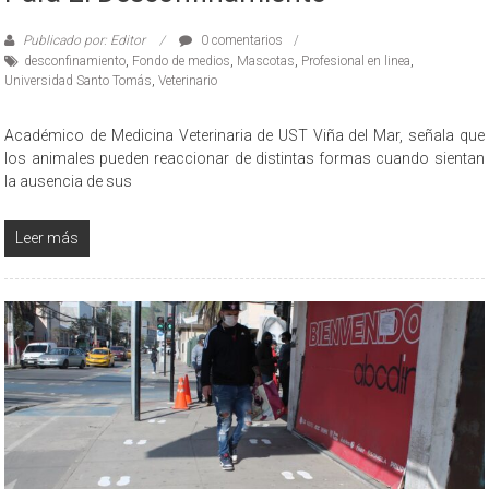
Publicado por: Editor
0 comentarios
desconfinamiento
,
Fondo de medios
,
Mascotas
,
Profesional en linea
,
Universidad Santo Tomás
,
Veterinario
Académico de Medicina Veterinaria de UST Viña del Mar, señala que
los animales pueden reaccionar de distintas formas cuando sientan
la ausencia de sus
Leer más