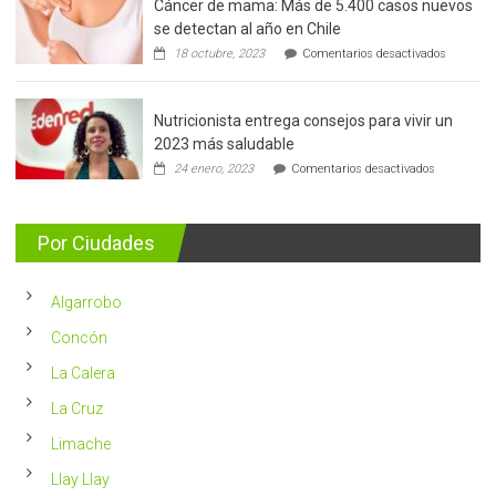
Cáncer de mama: Más de 5.400 casos nuevos
de
se detectan al año en Chile
prostata
en
18 octubre, 2023
Comentarios desactivados
Cáncer
de
mama:
Nutricionista entrega consejos para vivir un
Más
de
2023 más saludable
5.400
en
24 enero, 2023
Comentarios desactivados
casos
Nutricionis
nuevos
entrega
se
consejos
detectan
para
Por Ciudades
al
vivir
año
un
en
2023
Chile
Algarrobo
más
saludable
Concón
La Calera
La Cruz
Limache
Llay Llay