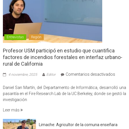
Entrevistas
Región
Profesor USM participó en estudio que cuantifica
factores de incendios forestales en interfaz urbano-
rural de California
en
Comentarios desactivados
4 noviembre, 2025
Editor
Profes
USM
Daniel San Martín, del Departamento de Informática, desarrolló una
partici
pasantía en el Fire Research Lab de la UC Berkeley, donde se gestó la
en
investigación
estudio
Leer más
que
cuantif
factore
Limache: Agricultor de la comuna enseñara
de