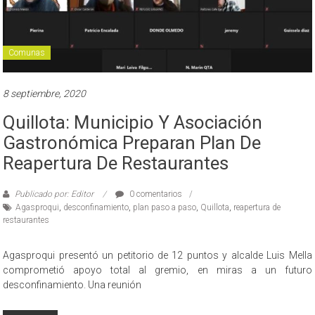
Comunas
8 septiembre, 2020
Quillota: Municipio Y Asociación
Gastronómica Preparan Plan De
Reapertura De Restaurantes
Publicado por: Editor
0 comentarios
Agasproqui
,
desconfinamiento
,
plan paso a paso
,
Quillota
,
reapertura de
restaurantes
Agasproqui presentó un petitorio de 12 puntos y alcalde Luis Mella
comprometió apoyo total al gremio, en miras a un futuro
desconfinamiento. Una reunión