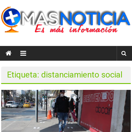
Saltar
al
contenido
masnoticia.cl
Es
Más
Información
Etiqueta: distanciamiento social