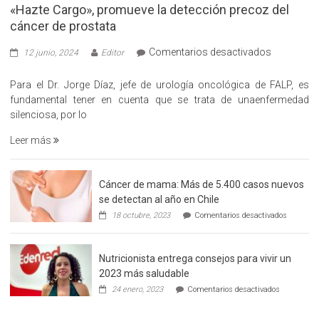
«Hazte Cargo», promueve la detección precoz del
cáncer de prostata
en
Comentarios desactivados
12 junio, 2024
Editor
«Hazte
Cargo»,
Para el Dr. Jorge Díaz, jefe de urología oncológica de FALP, es
promueve
fundamental tener en cuenta que se trata de unaenfermedad
la
silenciosa, por lo
detección
Leer más
precoz
del
cáncer
Cáncer de mama: Más de 5.400 casos nuevos
de
se detectan al año en Chile
prostata
en
18 octubre, 2023
Comentarios desactivados
Cáncer
de
mama:
Nutricionista entrega consejos para vivir un
Más
de
2023 más saludable
5.400
en
24 enero, 2023
Comentarios desactivados
casos
Nutricionis
nuevos
entrega
se