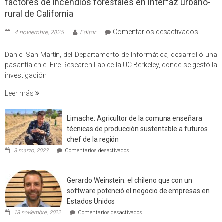
factores de incendios forestales en interfaz urbano-
rural de California
en
Comentarios desactivados
4 noviembre, 2025
Editor
Profes
USM
Daniel San Martín, del Departamento de Informática, desarrolló una
partici
pasantía en el Fire Research Lab de la UC Berkeley, donde se gestó la
en
investigación
estudio
Leer más
que
cuantif
factore
Limache: Agricultor de la comuna enseñara
de
técnicas de producción sustentable a futuros
incendi
chef de la región
foresta
en
3 marzo, 2023
Comentarios desactivados
en
Limache:
Agricultor
interfaz
de
urbano
Gerardo Weinstein: el chileno que con un
la
rural
comuna
software potenció el negocio de empresas en
enseñara
de
Estados Unidos
técnicas
Californ
en
de
18 noviembre, 2022
Comentarios desactivados
Gerardo
producción