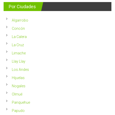
consejos
detectan
para
Por Ciudades
al
vivir
año
un
en
2023
Chile
Algarrobo
más
saludable
Concón
La Calera
La Cruz
Limache
Llay Llay
Los Andes
Hijuelas
Nogales
Olmué
Panquehue
Papudo