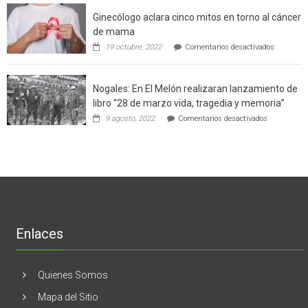
el
a
Ginecólogo aclara cinco mitos en torno al cáncer
chileno
futuros
que
chef
de mama
con
de
en
19 octubre, 2022
Comentarios desactivados
un
la
Ginecólog
software
región
aclara
potenció
cinco
el
Nogales: En El Melón realizaran lanzamiento de
mitos
negocio
en
libro “28 de marzo vida, tragedia y memoria”
de
torno
empresas
en
9 agosto, 2022
Comentarios desactivados
al
en
Nogales:
cáncer
Estados
En
de
Unidos
El
mama
Melón
realizaran
lanzamient
de
libro
“28
de
Enlaces
marzo
vida,
tragedia
y
Quienes Somos
memoria”
Mapa del Sitio