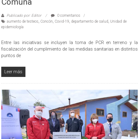
Comuna
Publicado por: Editor
0 comentarios
aumento de testeos
,
Concón
,
Covid-19
,
departamento de salud
,
Unidad de
epidemiología
Entre las iniciativas se incluyen la toma de PCR en terreno y la
fiscalización del cumplimiento de las medidas sanitarias en distintos
puntos de
Leer más