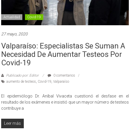
Actualidad
Covid-19
27 mayo, 2020
Valparaíso: Especialistas Se Suman A
Necesidad De Aumentar Testeos Por
Covid-19
Publicado por: Editor
0 comentarios
aumento de testeos
,
Covid-19
,
Valparaíso
El epidemiólogo Dr. Aníbal Vivaceta cuestionó el desfase en el
resultado de los exámenes e insistió que un mayor número de testeos
contribuye a
Leer más