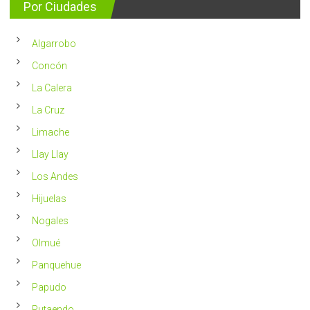
para
Por Ciudades
al
vivir
año
un
en
2023
Chile
Algarrobo
más
saludable
Concón
La Calera
La Cruz
Limache
Llay Llay
Los Andes
Hijuelas
Nogales
Olmué
Panquehue
Papudo
Putaendo