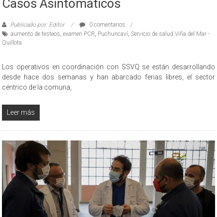
Casos Asintomáticos
Publicado por: Editor
0 comentarios
aumento de testeos
,
examen PCR
,
Puchuncaví
,
Servicio de salud Viña del Mar -
Quillota
Los operativos en coordinación con SSVQ se están desarrollando
desde hace dos semanas y han abarcado ferias libres, el sector
céntrico de la comuna,
Leer más