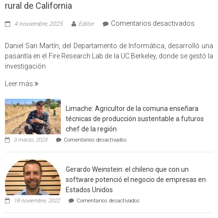
rural de California
en
Comentarios desactivados
4 noviembre, 2025
Editor
Profes
USM
Daniel San Martín, del Departamento de Informática, desarrolló una
partici
pasantía en el Fire Research Lab de la UC Berkeley, donde se gestó la
en
investigación
estudio
Leer más
que
cuantif
factore
Limache: Agricultor de la comuna enseñara
de
técnicas de producción sustentable a futuros
incendi
chef de la región
foresta
en
3 marzo, 2023
Comentarios desactivados
en
Limache:
Agricultor
interfaz
de
urbano
Gerardo Weinstein: el chileno que con un
la
rural
comuna
software potenció el negocio de empresas en
enseñara
de
Estados Unidos
técnicas
Californ
en
de
18 noviembre, 2022
Comentarios desactivados
Gerardo
producción
Weinstein:
sustentable