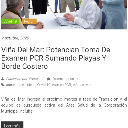
Covid-19
Región
9 octubre, 2020
Viña Del Mar: Potencian Toma De
Examen PCR Sumando Playas Y
Borde Costero
Publicado por: Editor
0 comentarios
aumento de testeos
,
Covid-19
,
examen PCR
,
Viña del Mar
Viña del Mar ingresa el próximo martes a fase de Transición y el
equipo de búsqueda activa del Área Salud de la Corporación
Municipal incluirá
Leer más