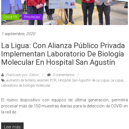
Covid-19
Provincias
1 septiembre, 2020
La Ligua: Con Alianza Público Privada
Implementan Laboratorio De Biología
Molecular En Hospital San Agustín
Publicado por: Editor
0 comentarios
aumento de testeos
,
examen PCR
,
Hospital San Agustín de La Ligua
,
La Ligua
,
Laboratorio de biología molecular
El nuevo dispositivo con equipos de última generación, permitirá
procesar más de 150 muestras diarias para la detección de COVID en
la red de
Leer más