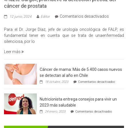
cáncer de prostata
en
Comentarios desactivados
12 junio, 2024
Editor
«Hazte
Cargo»,
Para el Dr. Jorge Díaz, jefe de urología oncológica de FALP, es
promueve
fundamental tener en cuenta que se trata de unaenfermedad
la
silenciosa, por lo
detección
Leer más
precoz
del
cáncer
Cáncer de mama: Más de 5.400 casos nuevos
de
se detectan al año en Chile
prostata
en
18 octubre, 2023
Comentarios desactivados
Cáncer
de
mama:
Nutricionista entrega consejos para vivir un
Más
de
2023 más saludable
5.400
en
24 enero, 2023
Comentarios desactivados
casos
Nutricionis
nuevos
entrega
se
consejos
detectan