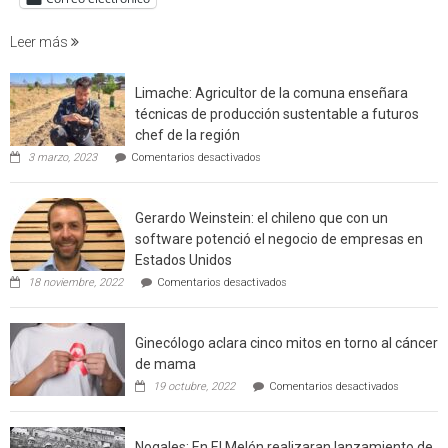
incendi
foresta
Leer más
en
interfaz
Limache: Agricultor de la comuna enseñara
urbano
técnicas de producción sustentable a futuros
rural
chef de la región
de
en
3 marzo, 2023
Comentarios desactivados
Californ
Limache:
Agricultor
de
Gerardo Weinstein: el chileno que con un
la
comuna
software potenció el negocio de empresas en
enseñara
Estados Unidos
técnicas
en
de
18 noviembre, 2022
Comentarios desactivados
Gerardo
producción
Weinstein:
sustentable
el
a
Ginecólogo aclara cinco mitos en torno al cáncer
chileno
futuros
que
chef
de mama
con
de
en
19 octubre, 2022
Comentarios desactivados
un
la
Ginecólog
software
región
aclara
potenció
cinco
el
Nogales: En El Melón realizaran lanzamiento de
mitos