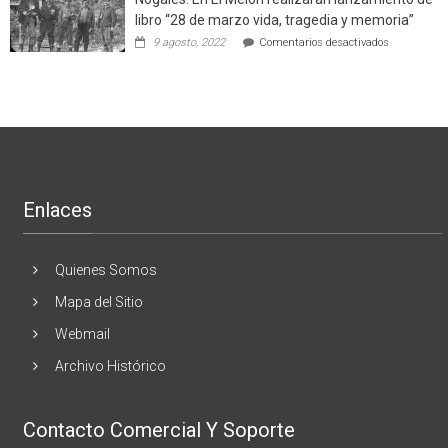
negocio
en
libro “28 de marzo vida, tragedia y memoria”
de
torno
empresas
en
9 agosto, 2022
Comentarios desactivados
al
en
Nogales:
cáncer
Estados
En
de
Unidos
El
mama
Melón
realizaran
lanzamient
de
libro
“28
de
Enlaces
marzo
vida,
tragedia
y
Quienes Somos
memoria”
Mapa del Sitio
Webmail
Archivo Histórico
Contacto Comercial Y Soporte