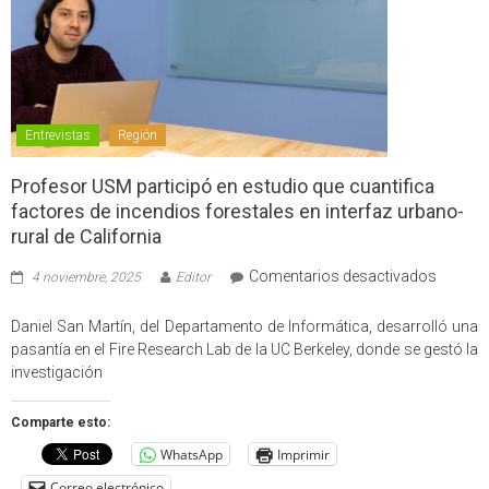
Entrevistas
Región
Profesor USM participó en estudio que cuantifica
factores de incendios forestales en interfaz urbano-
rural de California
en
Comentarios desactivados
4 noviembre, 2025
Editor
Profes
USM
Daniel San Martín, del Departamento de Informática, desarrolló una
partici
pasantía en el Fire Research Lab de la UC Berkeley, donde se gestó la
en
investigación
estudio
que
Comparte esto:
cuantif
WhatsApp
Imprimir
factore
de
Correo electrónico