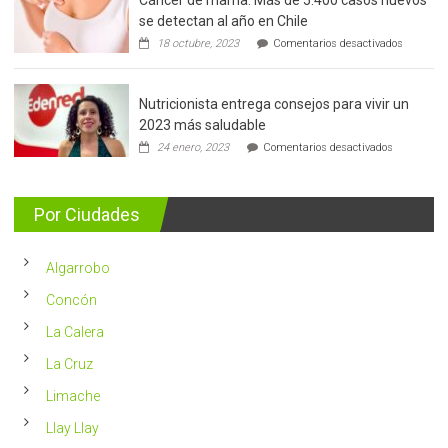
Cáncer de mama: Más de 5.400 casos nuevos
se detectan al año en Chile
en
18 octubre, 2023
Comentarios desactivados
Cáncer
de
mama:
Nutricionista entrega consejos para vivir un
Más
de
2023 más saludable
5.400
en
24 enero, 2023
Comentarios desactivados
casos
Nutricionis
nuevos
entrega
se
consejos
detectan
para
Por Ciudades
al
vivir
año
un
en
2023
Chile
Algarrobo
más
saludable
Concón
La Calera
La Cruz
Limache
Llay Llay