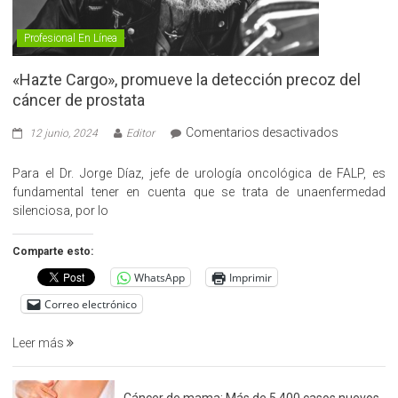
Profesional En Línea
«Hazte Cargo», promueve la detección precoz del
cáncer de prostata
en
Comentarios desactivados
12 junio, 2024
Editor
«Hazte
Cargo»,
Para el Dr. Jorge Díaz, jefe de urología oncológica de FALP, es
promueve
fundamental tener en cuenta que se trata de unaenfermedad
la
silenciosa, por lo
detección
precoz
Comparte esto:
del
WhatsApp
Imprimir
cáncer
de
Correo electrónico
prostata
Leer más