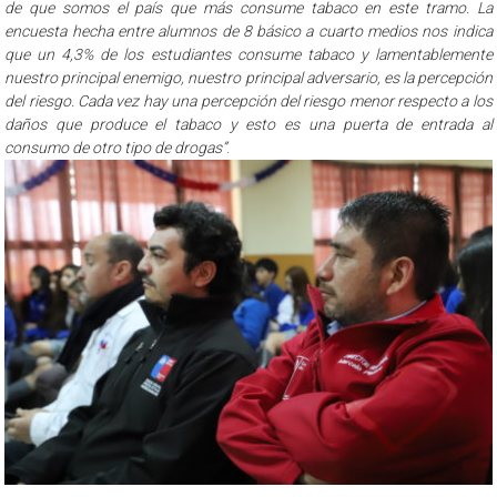
de que somos el país que más consume tabaco en este tramo. La
encuesta hecha entre alumnos de 8 básico a cuarto medios nos indica
que un 4,3% de los estudiantes consume tabaco y lamentablemente
nuestro principal enemigo, nuestro principal adversario, es la percepción
del riesgo. Cada vez hay una percepción del riesgo menor respecto a los
daños que produce el tabaco y esto es una puerta de entrada al
consumo de otro tipo de drogas”
.