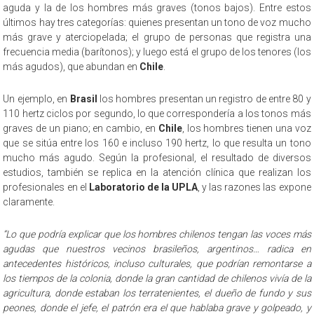
aguda y la de los hombres más graves (tonos bajos). Entre estos
últimos hay tres categorías: quienes presentan un tono de voz mucho
más grave y aterciopelada; el grupo de personas que registra una
frecuencia media (barítonos); y luego está el grupo de los tenores (los
más agudos), que abundan en
Chile
.
Un ejemplo, en
Brasil
los hombres presentan un registro de entre 80 y
110 hertz ciclos por segundo, lo que correspondería a los tonos más
graves de un piano; en cambio, en
Chile
, los hombres tienen una voz
que se sitúa entre los 160 e incluso 190 hertz, lo que resulta un tono
mucho más agudo. Según la profesional, el resultado de diversos
estudios, también se replica en la atención clínica que realizan los
profesionales en el
Laboratorio de la UPLA
, y las razones las expone
claramente.
“Lo que podría explicar que los hombres chilenos tengan las voces más
agudas que nuestros vecinos brasileños, argentinos… radica en
antecedentes históricos, incluso culturales, que podrían remontarse a
los tiempos de la colonia, donde la gran cantidad de chilenos vivía de la
agricultura, donde estaban los terratenientes, el dueño de fundo y sus
peones, donde el jefe, el patrón era el que hablaba grave y golpeado, y