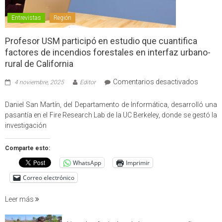
Entrevistas
Región
Profesor USM participó en estudio que cuantifica
factores de incendios forestales en interfaz urbano-
rural de California
en
Comentarios desactivados
4 noviembre, 2025
Editor
Profes
USM
Daniel San Martín, del Departamento de Informática, desarrolló una
partici
pasantía en el Fire Research Lab de la UC Berkeley, donde se gestó la
en
investigación
estudio
que
Comparte esto:
cuantif
WhatsApp
Imprimir
factore
de
Correo electrónico
incendi
foresta
Leer más
en
interfaz