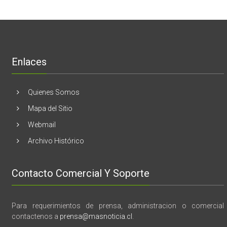
mama
Melón
realizaran
lanzamient
de
libro
“28
de
Enlaces
marzo
vida,
tragedia
y
Quienes Somos
memoria”
Mapa del Sitio
Webmail
Archivo Histórico
Contacto Comercial Y Soporte
Para requerimientos de prensa, administracion o comercial
contactenos a
prensa@masnoticia.cl
.