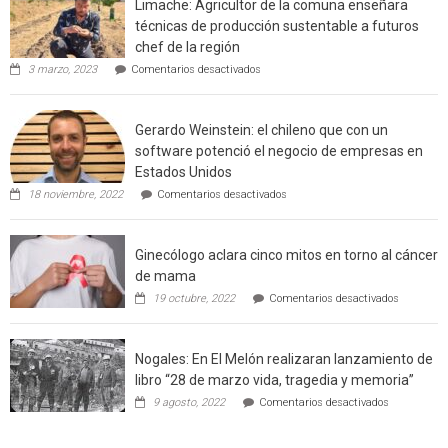
Limache: Agricultor de la comuna enseñara
urbano
técnicas de producción sustentable a futuros
rural
chef de la región
de
en
3 marzo, 2023
Comentarios desactivados
Californ
Limache:
Agricultor
de
Gerardo Weinstein: el chileno que con un
la
comuna
software potenció el negocio de empresas en
enseñara
Estados Unidos
técnicas
en
de
18 noviembre, 2022
Comentarios desactivados
Gerardo
producción
Weinstein:
sustentable
el
a
Ginecólogo aclara cinco mitos en torno al cáncer
chileno
futuros
que
chef
de mama
con
de
en
19 octubre, 2022
Comentarios desactivados
un
la
Ginecólog
software
región
aclara
potenció
cinco
el
Nogales: En El Melón realizaran lanzamiento de
mitos
negocio
en
libro “28 de marzo vida, tragedia y memoria”
de
torno
empresas
en
9 agosto, 2022
Comentarios desactivados
al
en
Nogales:
cáncer
Estados
En
de
Unidos
El