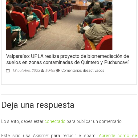
Valparaíso: UPLA realiza proyecto de biorremediación de
suelos en zonas contaminadas de Quintero y Puchuncaví
en
18 octubre, 2023
Editor
Comentarios desactivados
Valparaíso:
UPLA
realiza
proyecto
de
Deja una respuesta
biorremediación
de
suelos
en
Lo siento, debes estar
conectado
para publicar un comentario.
zonas
contaminadas
Este sitio usa Akismet para reducir el spam.
Aprende cómo se
de