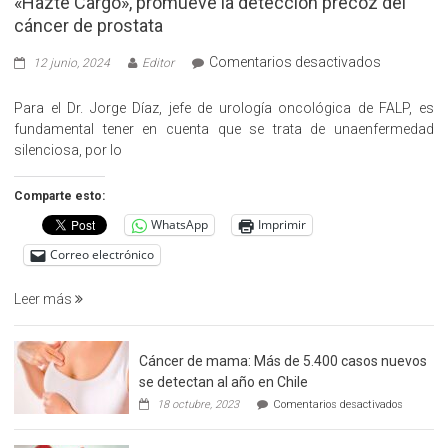
«Hazte Cargo», promueve la detección precoz del
cáncer de prostata
en
Comentarios desactivados
12 junio, 2024
Editor
«Hazte
Cargo»,
Para el Dr. Jorge Díaz, jefe de urología oncológica de FALP, es
promueve
fundamental tener en cuenta que se trata de unaenfermedad
la
silenciosa, por lo
detección
precoz
Comparte esto:
del
WhatsApp
Imprimir
cáncer
de
Correo electrónico
prostata
Leer más
Cáncer de mama: Más de 5.400 casos nuevos
se detectan al año en Chile
en
18 octubre, 2023
Comentarios desactivados
Cáncer
de
mama: