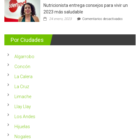
Nutricionista entrega consejos para vivir un
Más
de
2023 más saludable
5.400
en
24 enero, 2023
Comentarios desactivados
casos
Nutricionis
nuevos
entrega
se
consejos
detectan
para
Por Ciudades
al
vivir
año
un
en
2023
Chile
Algarrobo
más
saludable
Concón
La Calera
La Cruz
Limache
Llay Llay
Los Andes
Hijuelas
Nogales