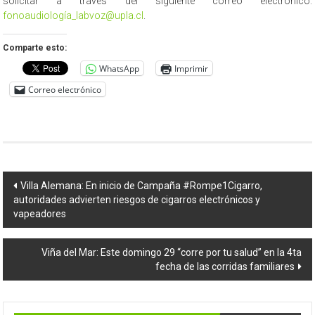
solicitar a través del siguiente correo electrónico:
fonoaudiología_labvoz@upla.cl
.
Comparte esto:
WhatsApp
Imprimir
Correo electrónico
Navegación
Villa Alemana: En inicio de Campaña #Rompe1Cigarro,
autoridades advierten riesgos de cigarros electrónicos y
de
vapeadores
entradas
Viña del Mar: Este domingo 29 “corre por tu salud” en la 4ta
fecha de las corridas familiares