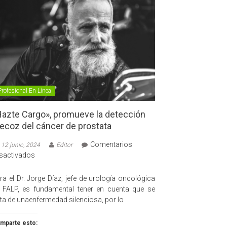
Profesional En Línea
azte Cargo», promueve la detección
ecoz del cáncer de prostata
Comentarios
12 junio, 2024
Editor
en
sactivados
«Hazte
Cargo»,
ra el Dr. Jorge Díaz, jefe de urología oncológica
promueve
 FALP, es fundamental tener en cuenta que se
la
ata de unaenfermedad silenciosa, por lo
detección
precoz
mparte esto: