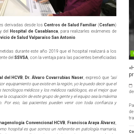
es derivadas desde los
Centros de Salud Familiar
(
Cesfam
)
y del
Hospital de Casablanca
, para realizarles exámenes de
vicio de Salud Valparaíso San Antonio
.
tidas durante este año 2019 que el hospital realizará a los
nte del
SSVSA
, con la ventaja para las pacientes beneficiadas
«H
pr
al del HCVB
,
Dr. Álvaro Covarrubias Naser
, expresó que
“así
r equipamiento que existe en la región, yo le puedo decir que el
tecnólogos médicos y los médicos radiólogos, es el mejor que
de
ue la ocupación de este grupo de gente y el equipo sea la máxima
o. Por eso, las pacientes pueden venir con toda confianza y
Pa
de
tr
magenología Convencional HCVB
,
Francisca Araya Álvarez
,
omo hospital es que somos un referente en patología mamaria,
Co