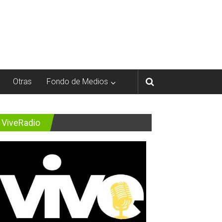
Otras
Fondo de Medios
ViveRadio