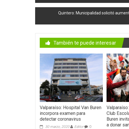
de
entradas
Quintero: Municipalidad solicitó aumen
También te puede interesar
Valparaíso: Hospital Van Buren
Valparaíso:
incorpora examen para
Club Escol
detectar coronavirus
Buren invit
a donar sa
30 marzo, 2020
Editor
0