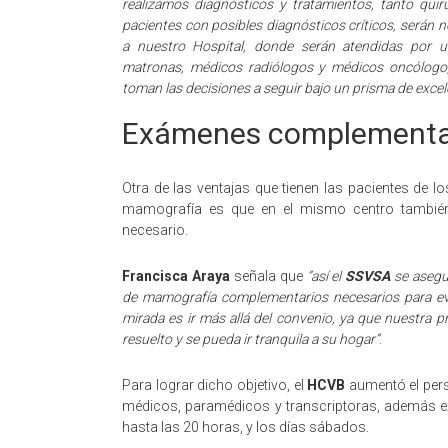
realizamos diagnósticos y tratamientos, tanto quir
pacientes con posibles diagnósticos críticos, serán 
a nuestro Hospital, donde serán atendidas por un
matronas, médicos radiólogos y médicos oncólogo,
toman las decisiones a seguir bajo un prisma de excel
Exámenes complementa
Otra de las ventajas que tienen las pacientes de 
mamografía es que en el mismo centro también
necesario.
Francisca Araya
señala que
“así el
SSVSA
se asegu
de mamografía complementarios necesarios para evi
mirada es ir más allá del convenio, ya que nuestra p
resuelto y se pueda ir tranquila a su hogar”
.
Para lograr dicho objetivo, el
HCVB
aumentó el pers
médicos, paramédicos y transcriptoras, además ext
hasta las 20 horas, y los días sábados.