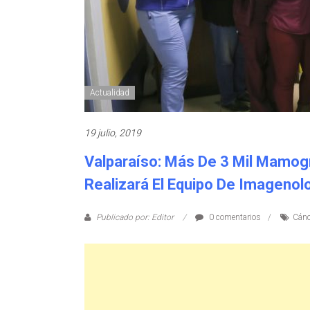
Actualidad
19 julio, 2019
Valparaíso: Más De 3 Mil Mamogr
Realizará El Equipo De Imagenol
Publicado por: Editor
0 comentarios
Cán