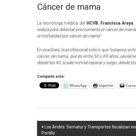
Cáncer de mama
La tecnóloga médica del
HCVB
,
Francisca Araya
,
realiza para detectar precozmente el cáncer de mam
la mortalidad por cáncer de mama”
.
En esa línea, la profesional indicó que
“estamos enfo
cáncer de mama, que es entre 50 y 69 años, obviam
desde los 40, si sale normal esperar y luego, desde l
Comparte esto:
WhatsApp
Imprimir
Corre
Navegación
Los Andes: Sernatur y Transportes fiscalizan ser
Portillo