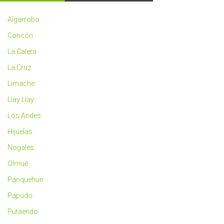
2023
más
Algarrobo
saludable
Concón
La Calera
La Cruz
Limache
Llay Llay
Los Andes
Hijuelas
Nogales
Olmué
Panquehue
Papudo
Putaendo