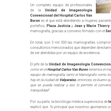
Un completo equipo de profesionales
de la
Unidad de Imagenología
Convencional del Hospital Carlos Van
Buren
es el que está atendiendo a mujeres pacient
porteños,
Plaza Justicia
y
Jean y Marie Thierry
mamografía, gracias a convenio firmado con el
Ser
En total, son 3 mil 300 las mamografías comprome
consultorios mencionados que dependen directame
de ser atendidas por un equipo de excelencia.
El jefe de la
Unidad de Imagenología Convencion
como en el
Hospital Carlos Van Buren
tenemos el mejo
equipo de mamografía, tanto el Mamógrafo como los 
hay en la ciudad de
Valparaíso
, entonces, es bueno q
que se pueda realizar y eso lo permite el conveni
tranquilidad”
.
Por su parte, la tecnóloga médica supervisora de
I
explicó que
“lo principal que nosotros aportamos c