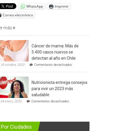
del
WhatsApp
Imprimir
cáncer
de
Correo electrónico
prostata
er más
Cáncer de mama: Más de
5.400 casos nuevos se
detectan al año en Chile
en
18 octubre, 2023
Comentarios desactivados
Cáncer
de
mama:
Nutricionista entrega consejos
Más
de
para vivir un 2023 más
5.400
saludable
casos
en
nuevos
24 enero, 2023
Comentarios desactivados
Nutricionista
se
entrega
detectan
consejos
al
para
año
vivir
en
Por Ciudades
un
Chile