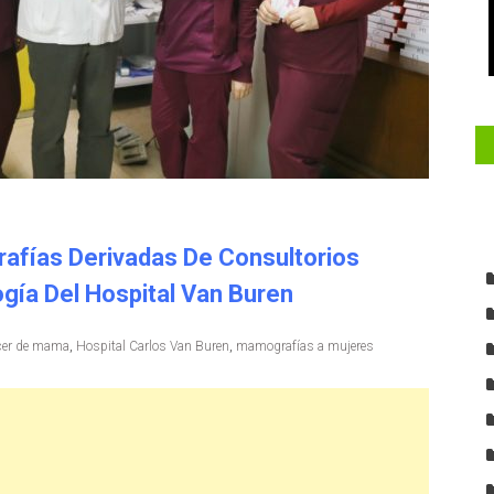
afías Derivadas De Consultorios
ogía Del Hospital Van Buren
cer de mama
,
Hospital Carlos Van Buren
,
mamografías a mujeres