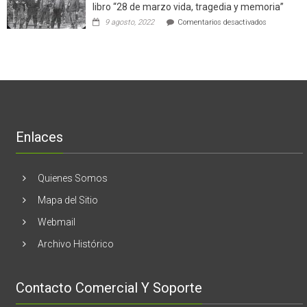
en
libro “28 de marzo vida, tragedia y memoria”
de
torno
empresas
en
9 agosto, 2022
Comentarios desactivados
al
en
Nogales:
cáncer
Estados
En
de
Unidos
El
mama
Melón
realizaran
lanzamient
de
libro
“28
de
Enlaces
marzo
vida,
tragedia
y
Quienes Somos
memoria”
Mapa del Sitio
Webmail
Archivo Histórico
Contacto Comercial Y Soporte