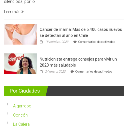
la
silenciosa, por lo
detección
Leer más
precoz
del
cáncer
Cáncer de mama: Más de 5.400 casos nuevos
de
se detectan al año en Chile
prostata
en
18 octubre, 2023
Comentarios desactivados
Cáncer
de
mama:
Nutricionista entrega consejos para vivir un
Más
de
2023 más saludable
5.400
en
24 enero, 2023
Comentarios desactivados
casos
Nutricionis
nuevos
entrega
se
consejos
detectan
para
Por Ciudades
al
vivir
año
un
en
2023
Chile
Algarrobo
más
saludable
Concón
La Calera