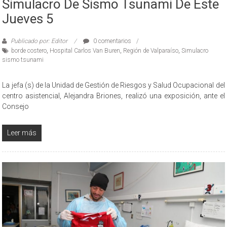
Simulacro De Sismo Tsunami De Este
Jueves 5
Publicado por: Editor
0 comentarios
borde costero
,
Hospital Carlos Van Buren
,
Región de Valparaíso
,
Simulacro
sismo tsunami
La jefa (s) de la Unidad de Gestión de Riesgos y Salud Ocupacional del
centro asistencial, Alejandra Briones, realizó una exposición, ante el
Consejo
Leer más