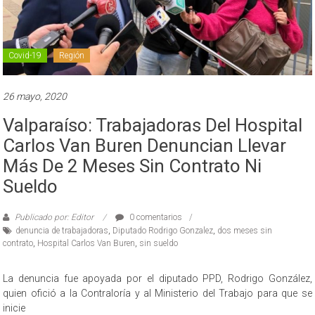
Covid-19
Región
26 mayo, 2020
Valparaíso: Trabajadoras Del Hospital
Carlos Van Buren Denuncian Llevar
Más De 2 Meses Sin Contrato Ni
Sueldo
Publicado por: Editor
0 comentarios
denuncia de trabajadoras
,
Diputado Rodrigo Gonzalez
,
dos meses sin
contrato
,
Hospital Carlos Van Buren
,
sin sueldo
La denuncia fue apoyada por el diputado PPD, Rodrigo González,
quien ofició a la Contraloría y al Ministerio del Trabajo para que se
inicie