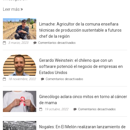
estudio
Leer más
que
cuantif
factore
Limache: Agricultor de la comuna enseñara
de
técnicas de producción sustentable a futuros
incendi
chef de la región
foresta
en
3 marzo, 2023
Comentarios desactivados
en
Limache:
Agricultor
interfaz
de
urbano
Gerardo Weinstein: el chileno que con un
la
rural
comuna
software potenció el negocio de empresas en
enseñara
de
Estados Unidos
técnicas
Californ
en
de
18 noviembre, 2022
Comentarios desactivados
Gerardo
producción
Weinstein:
sustentable
el
a
Ginecólogo aclara cinco mitos en torno al cáncer
chileno
futuros
que
chef
de mama
con
de
en
19 octubre, 2022
Comentarios desactivados
un
la
Ginecólog
software
región
aclara
potenció
cinco
el
Nogales: En El Melón realizaran lanzamiento de
mitos
negocio