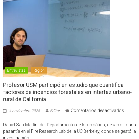
Entrevistas
Región
Profesor USM participó en estudio que cuantifica
factores de incendios forestales en interfaz urbano-
rural de California
en
Comentarios desactivados
4 noviembre, 2025
Editor
Profes
USM
Daniel San Martín, del Departamento de Informática, desarrolló una
partici
pasantía en el Fire Research Lab de la UC Berkeley, donde se gestó la
en
investigación