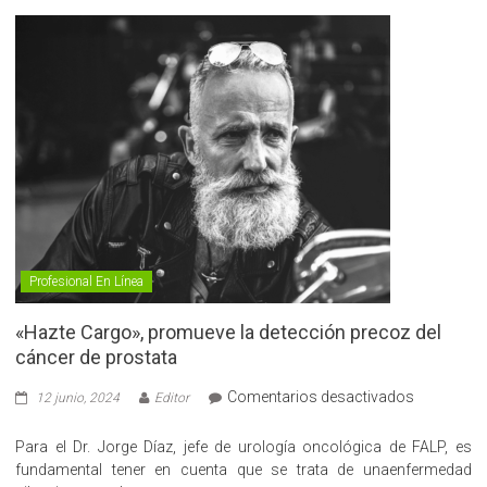
Profesional En Línea
«Hazte Cargo», promueve la detección precoz del
cáncer de prostata
en
Comentarios desactivados
12 junio, 2024
Editor
«Hazte
Cargo»,
Para el Dr. Jorge Díaz, jefe de urología oncológica de FALP, es
promueve
fundamental tener en cuenta que se trata de unaenfermedad