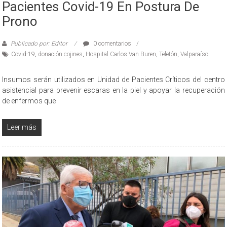
Pacientes Covid-19 En Postura De
Prono
Publicado por: Editor
0 comentarios
Covid-19
,
donación cojines
,
Hospital Carlos Van Buren
,
Teletón
,
Valparaíso
Insumos serán utilizados en Unidad de Pacientes Críticos del centro
asistencial para prevenir escaras en la piel y apoyar la recuperación
de enfermos que
Leer más