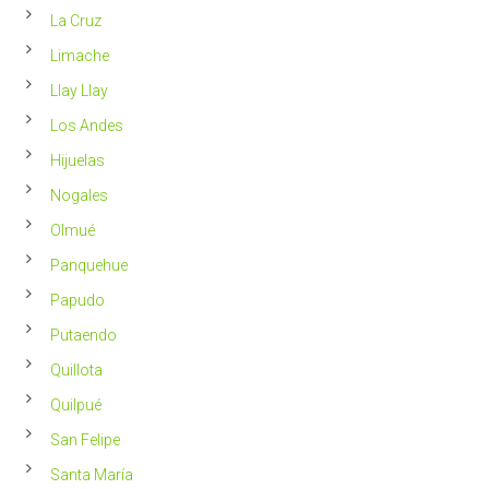
La Cruz
Limache
Llay Llay
Los Andes
Hijuelas
Nogales
Olmué
Panquehue
Papudo
Putaendo
Quillota
Quilpué
San Felipe
Santa María