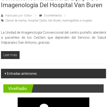
Imagenología Del Hospital Van Buren
Publicado por: Editor
0 comentarios
Cáncer de mama
,
Hospital Carlos Van Buren
,
mamografías a mujeres
La Unidad de Imagenología Convencional del centro porteño atenderá
a pacientes de los Cesfam que dependen del Servicio de Salud
Valparaíso San Antonio, gracias
Leer más
Navegación
Entradas anteriores
de
entradas
ViveRadio