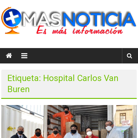
Saltar
al
contenido
masnoticia.cl
Es
Más
Información
Etiqueta: Hospital Carlos Van
Buren