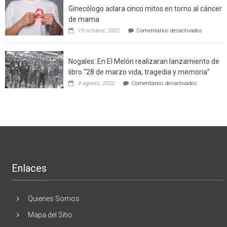
a
Ginecólogo aclara cinco mitos en torno al cáncer
chileno
futuros
que
chef
de mama
con
de
en
19 octubre, 2022
Comentarios desactivados
un
la
Ginecólog
software
región
aclara
potenció
cinco
el
Nogales: En El Melón realizaran lanzamiento de
mitos
negocio
en
libro “28 de marzo vida, tragedia y memoria”
de
torno
empresas
en
9 agosto, 2022
Comentarios desactivados
al
en
Nogales:
cáncer
Estados
En
de
Unidos
El
mama
Melón
realizaran
lanzamient
de
libro
“28
de
Enlaces
marzo
vida,
tragedia
y
Quienes Somos
memoria”
Mapa del Sitio