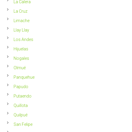
La Calera
La Cruz
Limache
Llay Llay
Los Andes
Hijuelas
Nogales
Olmué
Panquehue
Papudo
Putaendo
Quillota
Quilpué
San Felipe