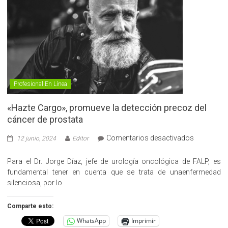
Profesional En Línea
«Hazte Cargo», promueve la detección precoz del
cáncer de prostata
en
Comentarios desactivados
12 junio, 2024
Editor
«Hazte
Cargo»,
Para el Dr. Jorge Díaz, jefe de urología oncológica de FALP, es
promueve
fundamental tener en cuenta que se trata de unaenfermedad
la
silenciosa, por lo
detección
precoz
Comparte esto:
del
WhatsApp
Imprimir
cáncer