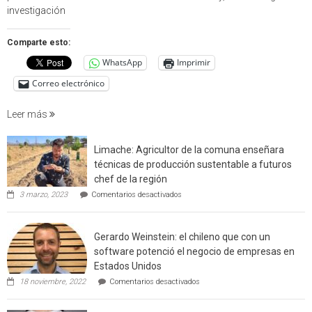
en
investigación
estudio
que
Comparte esto:
cuantif
WhatsApp
Imprimir
factore
de
Correo electrónico
incendi
foresta
Leer más
en
interfaz
Limache: Agricultor de la comuna enseñara
urbano
técnicas de producción sustentable a futuros
rural
chef de la región
de
en
3 marzo, 2023
Comentarios desactivados
Californ
Limache:
Agricultor
de
Gerardo Weinstein: el chileno que con un
la
comuna
software potenció el negocio de empresas en
enseñara
Estados Unidos
técnicas
en
de
18 noviembre, 2022
Comentarios desactivados
Gerardo
producción
Weinstein:
sustentable
el