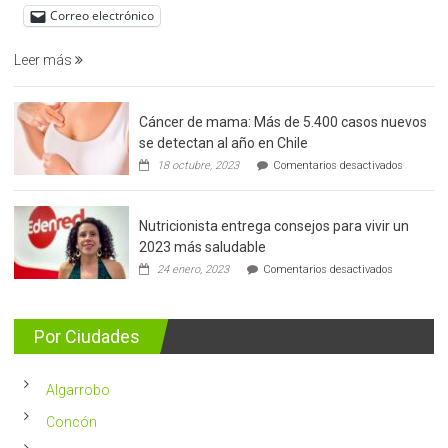
de
Correo electrónico
prostata
Leer más
Cáncer de mama: Más de 5.400 casos nuevos
se detectan al año en Chile
en
18 octubre, 2023
Comentarios desactivados
Cáncer
de
mama:
Nutricionista entrega consejos para vivir un
Más
de
2023 más saludable
5.400
en
24 enero, 2023
Comentarios desactivados
casos
Nutricionis
nuevos
entrega
se
consejos
detectan
para
Por Ciudades
al
vivir
año
un
en
2023
Chile
Algarrobo
más
saludable
Concón