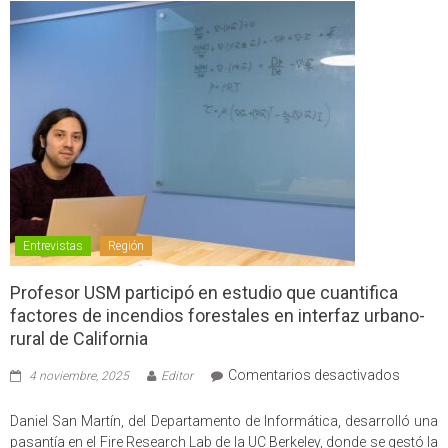
Entrevistas
Región
Profesor USM participó en estudio que cuantifica
factores de incendios forestales en interfaz urbano-
rural de California
en
Comentarios desactivados
4 noviembre, 2025
Editor
Profes
USM
Daniel San Martín, del Departamento de Informática, desarrolló una
partici
pasantía en el Fire Research Lab de la UC Berkeley, donde se gestó la