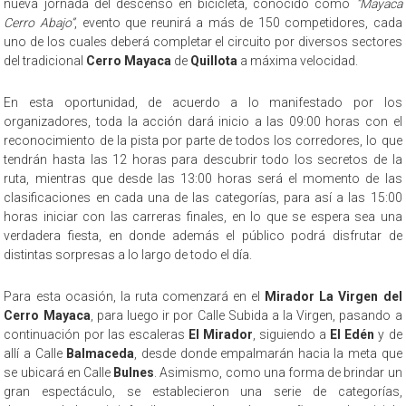
nueva jornada del descenso en bicicleta, conocido como
“Mayaca
Cerro Abajo”
, evento que reunirá a más de 150 competidores, cada
uno de los cuales deberá completar el circuito por diversos sectores
del tradicional
Cerro Mayaca
de
Quillota
a máxima velocidad.
En esta oportunidad, de acuerdo a lo manifestado por los
organizadores, toda la acción dará inicio a las 09:00 horas con el
reconocimiento de la pista por parte de todos los corredores, lo que
tendrán hasta las 12 horas para descubrir todo los secretos de la
ruta, mientras que desde las 13:00 horas será el momento de las
clasificaciones en cada una de las categorías, para así a las 15:00
horas iniciar con las carreras finales, en lo que se espera sea una
verdadera fiesta, en donde además el público podrá disfrutar de
distintas sorpresas a lo largo de todo el día.
Para esta ocasión, la ruta comenzará en el
Mirador La Virgen del
Cerro Mayaca
, para luego ir por Calle Subida a la Virgen, pasando a
continuación por las escaleras
El Mirador
, siguiendo a
El Edén
y de
allí a Calle
Balmaceda
, desde donde empalmarán hacia la meta que
se ubicará en Calle
Bulnes
. Asimismo, como una forma de brindar un
gran espectáculo, se establecieron una serie de categorías,