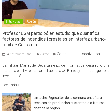
Entrevistas
Región
Profesor USM participó en estudio que cuantifica
factores de incendios forestales en interfaz urbano-
rural de California
en
Comentarios desactivados
4 noviembre, 2025
Editor
Profes
USM
Daniel San Martín, del Departamento de Informática, desarrolló una
partici
pasantía en el Fire Research Lab de la UC Berkeley, donde se gestó la
en
investigación
estudio
Leer más
que
cuantif
factore
Limache: Agricultor de la comuna enseñara
de
técnicas de producción sustentable a futuros
incendi
chef de la región
foresta