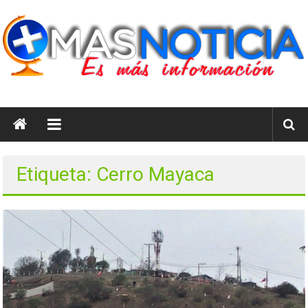
Saltar
al
contenido
masnoticia.cl
Es
Más
Información
Etiqueta: Cerro Mayaca