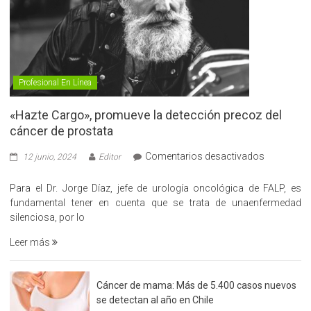
Profesional En Línea
«Hazte Cargo», promueve la detección precoz del
cáncer de prostata
en
Comentarios desactivados
12 junio, 2024
Editor
«Hazte
Cargo»,
Para el Dr. Jorge Díaz, jefe de urología oncológica de FALP, es
promueve
fundamental tener en cuenta que se trata de unaenfermedad
la
silenciosa, por lo
detección
Leer más
precoz
del
cáncer
Cáncer de mama: Más de 5.400 casos nuevos
de
se detectan al año en Chile
prostata