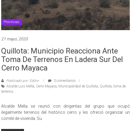
Provincias
21 mayo, 2020
Quillota: Municipio Reacciona Ante
Toma De Terrenos En Ladera Sur Del
Cerro Mayaca
Publicado por: Editor
0 comentarios
Alcalde Luis Mella
,
Cerro Mayaca
,
Municipalidad de Quillota
,
Quillota
,
toma de
terrenos
Alcalde Mella se reunió con dirigentas del grupo que ocupó
ilegalmente terrenos del histórico cerro y les ofreció organizar un
comité de vivienda. Su