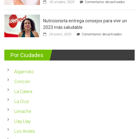
en
18 octubre, 2023
Comentarios desactivados
Cáncer
de
mama:
Nutricionista entrega consejos para vivir un
Más
de
2023 más saludable
5.400
en
24 enero, 2023
Comentarios desactivados
casos
Nutricionis
nuevos
entrega
se
consejos
detectan
para
Por Ciudades
al
vivir
año
un
en
2023
Chile
Algarrobo
más
saludable
Concón
La Calera
La Cruz
Limache
Llay Llay
Los Andes