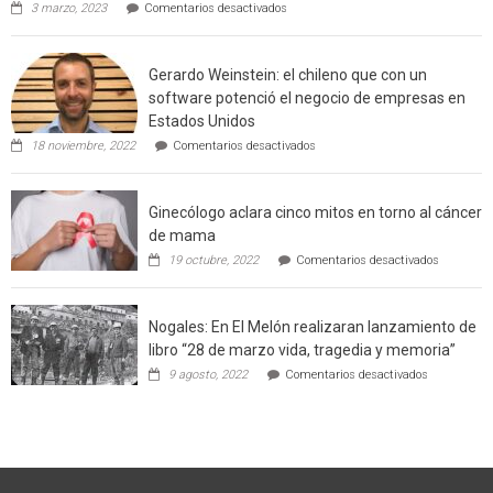
en
3 marzo, 2023
Comentarios desactivados
en
Limache:
Agricultor
interfaz
de
urbano
Gerardo Weinstein: el chileno que con un
la
rural
comuna
software potenció el negocio de empresas en
enseñara
de
Estados Unidos
técnicas
Californ
en
de
18 noviembre, 2022
Comentarios desactivados
Gerardo
producción
Weinstein:
sustentable
el
a
Ginecólogo aclara cinco mitos en torno al cáncer
chileno
futuros
que
chef
de mama
con
de
en
19 octubre, 2022
Comentarios desactivados
un
la
Ginecólog
software
región
aclara
potenció
cinco
el
Nogales: En El Melón realizaran lanzamiento de
mitos
negocio
en
libro “28 de marzo vida, tragedia y memoria”
de
torno
empresas
en
9 agosto, 2022
Comentarios desactivados
al
en
Nogales:
cáncer
Estados
En
de
Unidos
El
mama
Melón
realizaran
lanzamient
de