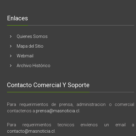
libro
“28
de
Enlaces
marzo
vida,
tragedia
y
Quienes Somos
memoria”
Mapa del Sitio
Webmail
Archivo Histórico
Contacto Comercial Y Soporte
Para requerimientos de prensa, administracion o comercial
contactenos a
prensa@masnoticia.cl
.
Para requerimientos tecnicos envíenos un email a
contacto@masnoticia.cl
.