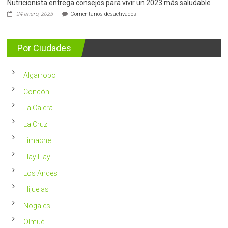
Nutricionista entrega consejos para vivir un 2023 más saludable
5.400
casos
en
24 enero, 2023
Comentarios desactivados
nuevos
Nutricionista
se
entrega
detectan
consejos
al
para
Por Ciudades
año
vivir
en
un
Chile
2023
Algarrobo
más
saludable
Concón
La Calera
La Cruz
Limache
Llay Llay
Los Andes
Hijuelas
Nogales
Olmué