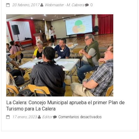
20 febrero, 2017
Webmaster - M. Cabrera
0
La Calera: Concejo Municipal aprueba el primer Plan de
Turismo para La Calera
en
17 enero, 2023
Editor
Comentarios desactivados
La
Calera:
Concejo
Municipal