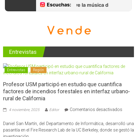
Entrevistas
Entrevistas
Región
Profesor USM participó en estudio que cuantifica
factores de incendios forestales en interfaz urbano-
rural de California
en
Comentarios desactivados
4 noviembre, 2025
Editor
Profes
USM
Daniel San Martín, del Departamento de Informática, desarrolló una
partici
pasantía en el Fire Research Lab de la UC Berkeley, donde se gestó la
en
investigación