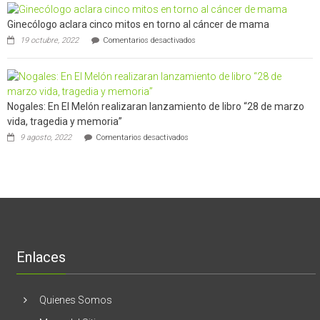
el
futuros
chileno
chef
Ginecólogo aclara cinco mitos en torno al cáncer de mama
que
de
en
con
19 octubre, 2022
Comentarios desactivados
la
Ginecólogo
un
región
aclara
software
cinco
potenció
mitos
el
en
negocio
Nogales: En El Melón realizaran lanzamiento de libro “28 de marzo
torno
de
al
empresas
vida, tragedia y memoria”
cáncer
en
en
9 agosto, 2022
Comentarios desactivados
de
Estados
Nogales:
mama
Unidos
En
El
Melón
realizaran
lanzamiento
de
libro
“28
de
Enlaces
marzo
vida,
tragedia
y
Quienes Somos
memoria”