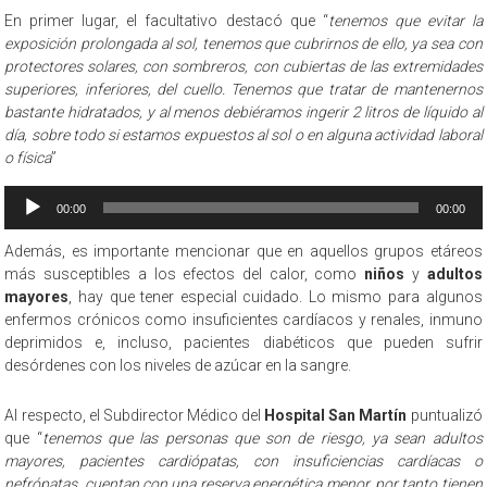
En primer lugar, el facultativo destacó que “
tenemos que evitar la
exposición prolongada al sol, tenemos que cubrirnos de ello, ya sea con
protectores solares, con sombreros, con cubiertas de las extremidades
superiores, inferiores, del cuello. Tenemos que tratar de mantenernos
bastante hidratados, y al menos debiéramos ingerir 2 litros de líquido al
día, sobre todo si estamos expuestos al sol o en alguna actividad laboral
o física
”
Reproductor
00:00
00:00
de
audio
Además, es importante mencionar que en aquellos grupos etáreos
más susceptibles a los efectos del calor, como
niños
y
adultos
mayores
, hay que tener especial cuidado. Lo mismo para algunos
enfermos crónicos como insuficientes cardíacos y renales, inmuno
deprimidos e, incluso, pacientes diabéticos que pueden sufrir
desórdenes con los niveles de azúcar en la sangre.
Al respecto, el Subdirector Médico del
Hospital San Martín
puntualizó
que “
tenemos que las personas que son de riesgo, ya sean adultos
mayores, pacientes cardiópatas, con insuficiencias cardíacas o
nefrópatas, cuentan con una reserva energética menor, por tanto tienen