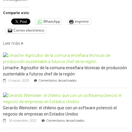
estudio
que
Comparte esto:
cuantif
WhatsApp
Imprimir
factore
de
Correo electrónico
incendi
foresta
Leer más
en
interfaz
urbano
rural
Limache: Agricultor de la comuna enseñara técnicas de producción
de
sustentable a futuros chef de la región
Californ
en
3 marzo, 2023
Comentarios desactivados
Limache:
Agricultor
de
la
comuna
Gerardo Weinstein: el chileno que con un software potenció el
enseñara
técnicas
negocio de empresas en Estados Unidos
de
en
18 noviembre, 2022
Comentarios desactivados
producción
Gerardo
sustentable
Weinstein:
a