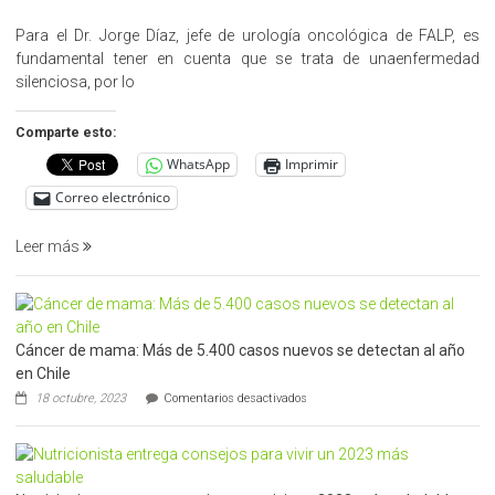
«Hazte
Cargo»,
Para el Dr. Jorge Díaz, jefe de urología oncológica de FALP, es
promueve
fundamental tener en cuenta que se trata de unaenfermedad
la
silenciosa, por lo
detección
precoz
Comparte esto:
del
WhatsApp
Imprimir
cáncer
de
Correo electrónico
prostata
Leer más
Cáncer de mama: Más de 5.400 casos nuevos se detectan al año
en Chile
en
18 octubre, 2023
Comentarios desactivados
Cáncer
de
mama:
Más
de