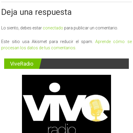
aprueba
Deja una respuesta
el
primer
Plan
de
Lo siento, debes estar
conectado
para publicar un comentario.
Turismo
para
Este sitio usa Akismet para reducir el spam.
Aprende cómo se
La
procesan los datos de tus comentarios.
Calera
ViveRadio