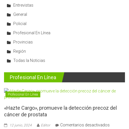
Entrevistas
General
Policial
Profesional En Línea
Provincias
Región
Todas la Noticias
Profesional En Línea
Profesional En Línea
«Hazte Cargo», promueve la detección precoz del
cáncer de prostata
en
Comentarios desactivados
12 junio, 2024
Editor