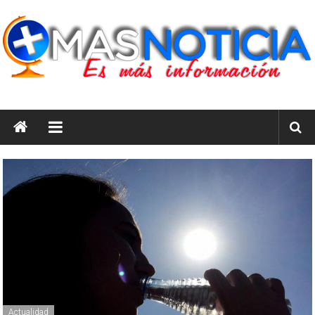
Saltar
al
contenido
masnoticia.cl
Es
Más
Información
Actualidad