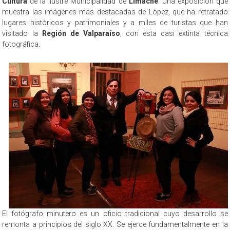
Cultura
de la Ilustre Municipalidad de
Limache
. Una exposición que
muestra las imágenes más destacadas de López, que ha retratado
lugares históricos y patrimoniales y a miles de turistas que han
visitado la
Región de Valparaíso
, con esta casi extinta técnica
fotográfica.
El fotógrafo minutero es un oficio tradicional cuyo desarrollo se
remonta a principios del siglo XX. Se ejerce fundamentalmente en la