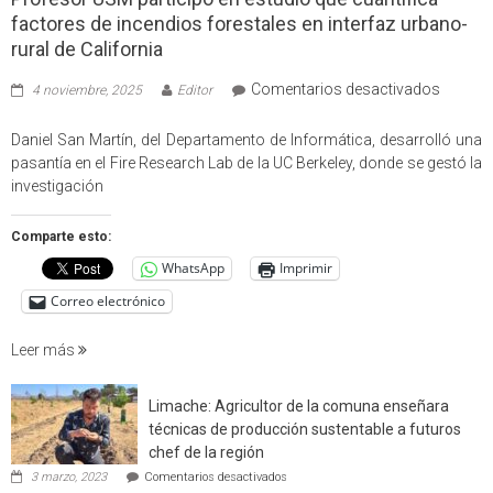
factores de incendios forestales en interfaz urbano-
rural de California
en
Comentarios desactivados
4 noviembre, 2025
Editor
Profes
USM
Daniel San Martín, del Departamento de Informática, desarrolló una
partici
pasantía en el Fire Research Lab de la UC Berkeley, donde se gestó la
en
investigación
estudio
que
Comparte esto:
cuantif
WhatsApp
Imprimir
factore
de
Correo electrónico
incendi
foresta
Leer más
en
interfaz
Limache: Agricultor de la comuna enseñara
urbano
técnicas de producción sustentable a futuros
rural
chef de la región
de
en
3 marzo, 2023
Comentarios desactivados
Californ
Limache: