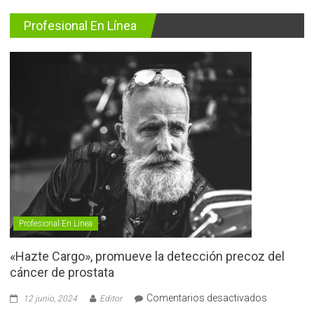
Profesional En Línea
Profesional En Línea
«Hazte Cargo», promueve la detección precoz del
cáncer de prostata
en
Comentarios desactivados
12 junio, 2024
Editor
«Hazte