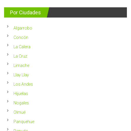
entrega
se
consejos
detectan
para
Por Ciudades
al
vivir
año
un
en
2023
Chile
Algarrobo
más
saludable
Concón
La Calera
La Cruz
Limache
Llay Llay
Los Andes
Hijuelas
Nogales
Olmué
Panquehue
Papudo