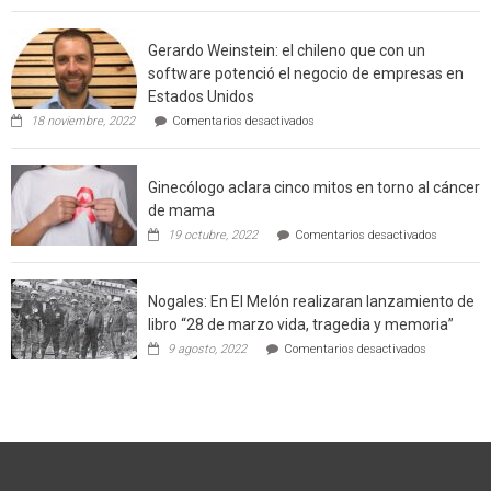
Agricultor
de
Gerardo Weinstein: el chileno que con un
la
comuna
software potenció el negocio de empresas en
enseñara
Estados Unidos
técnicas
en
de
18 noviembre, 2022
Comentarios desactivados
Gerardo
producción
Weinstein:
sustentable
el
a
Ginecólogo aclara cinco mitos en torno al cáncer
chileno
futuros
que
chef
de mama
con
de
en
19 octubre, 2022
Comentarios desactivados
un
la
Ginecólog
software
región
aclara
potenció
cinco
el
Nogales: En El Melón realizaran lanzamiento de
mitos
negocio
en
libro “28 de marzo vida, tragedia y memoria”
de
torno
empresas
en
9 agosto, 2022
Comentarios desactivados
al
en
Nogales:
cáncer
Estados
En
de
Unidos
El
mama
Melón
realizaran
lanzamient
de
libro