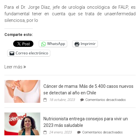
Cargo»,
Para el Dr. Jorge Díaz, jefe de urología oncológica de FALP, es
promueve
fundamental tener en cuenta que se trata de unaenfermedad
la
silenciosa, por lo
detección
precoz
Comparte esto:
del
WhatsApp
Imprimir
cáncer
de
Correo electrónico
prostata
Leer más
Cáncer de mama: Más de 5.400 casos nuevos
se detectan al año en Chile
en
18 octubre, 2023
Comentarios desactivados
Cáncer
de
mama:
Nutricionista entrega consejos para vivir un
Más
de
2023 más saludable
5.400
en
24 enero, 2023
Comentarios desactivados
casos
Nutricionis
nuevos