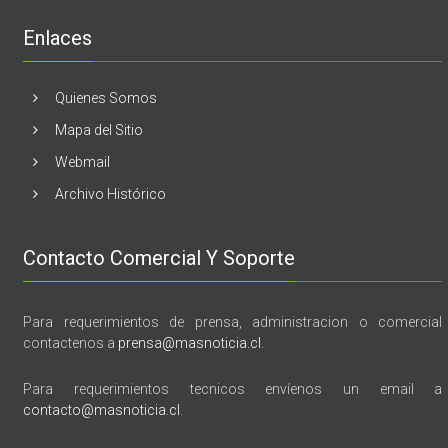
“28
de
Enlaces
marzo
vida,
tragedia
y
Quienes Somos
memoria”
Mapa del Sitio
Webmail
Archivo Histórico
Contacto Comercial Y Soporte
Para requerimientos de prensa, administracion o comercial
contactenos a
prensa@masnoticia.cl
.
Para requerimientos tecnicos envíenos un email a
contacto@masnoticia.cl
.