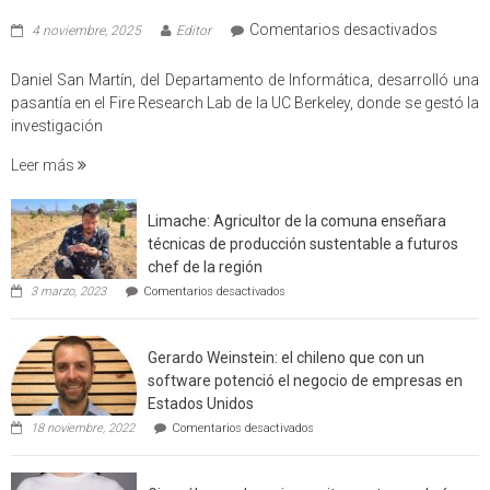
en
Comentarios desactivados
4 noviembre, 2025
Editor
Profes
USM
Daniel San Martín, del Departamento de Informática, desarrolló una
partici
pasantía en el Fire Research Lab de la UC Berkeley, donde se gestó la
en
investigación
estudio
Leer más
que
cuantif
factore
Limache: Agricultor de la comuna enseñara
de
técnicas de producción sustentable a futuros
incendi
chef de la región
foresta
en
3 marzo, 2023
Comentarios desactivados
en
Limache:
Agricultor
interfaz
de
urbano
Gerardo Weinstein: el chileno que con un
la
rural
comuna
software potenció el negocio de empresas en
enseñara
de
Estados Unidos
técnicas
Californ
en
de
18 noviembre, 2022
Comentarios desactivados
Gerardo
producción
Weinstein:
sustentable
el
a