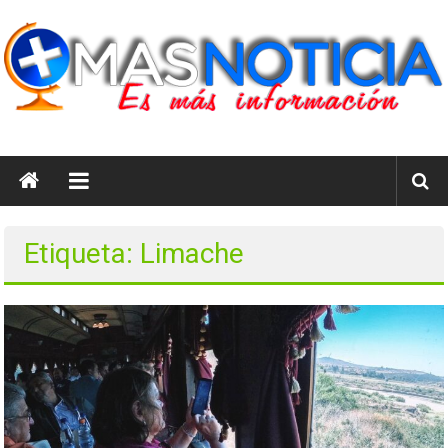
Saltar
al
contenido
masnoticia.cl
Es
Más
Información
Etiqueta: Limache