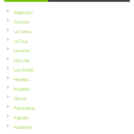
año
un
en
2023
Chile
Algarrobo
más
saludable
Concón
La Calera
La Cruz
Limache
Llay Llay
Los Andes
Hijuelas
Nogales
Olmué
Panquehue
Papudo
Putaendo