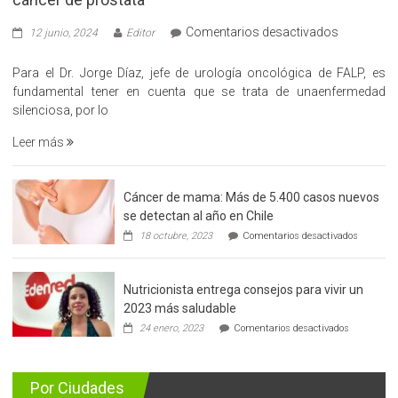
en
Comentarios desactivados
12 junio, 2024
Editor
«Hazte
Cargo»,
Para el Dr. Jorge Díaz, jefe de urología oncológica de FALP, es
promueve
fundamental tener en cuenta que se trata de unaenfermedad
la
silenciosa, por lo
detección
Leer más
precoz
del
cáncer
Cáncer de mama: Más de 5.400 casos nuevos
de
se detectan al año en Chile
prostata
en
18 octubre, 2023
Comentarios desactivados
Cáncer
de
mama:
Nutricionista entrega consejos para vivir un
Más
de
2023 más saludable
5.400
en
24 enero, 2023
Comentarios desactivados
casos
Nutricionis
nuevos
entrega
se
consejos
detectan
para
Por Ciudades
al
vivir