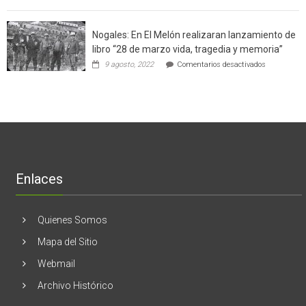
Ginecólog
software
región
aclara
potenció
cinco
el
Nogales: En El Melón realizaran lanzamiento de
mitos
negocio
en
libro “28 de marzo vida, tragedia y memoria”
de
torno
empresas
en
9 agosto, 2022
Comentarios desactivados
al
en
Nogales:
cáncer
Estados
En
de
Unidos
El
mama
Melón
realizaran
lanzamient
de
libro
“28
de
Enlaces
marzo
vida,
tragedia
y
Quienes Somos
memoria”
Mapa del Sitio
Webmail
Archivo Histórico