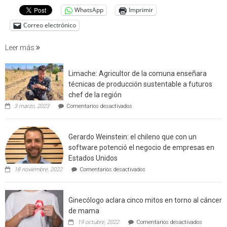
cuantif
WhatsApp
Imprimir
factore
de
Correo electrónico
incendi
foresta
Leer más
en
interfaz
Limache: Agricultor de la comuna enseñara
urbano
técnicas de producción sustentable a futuros
rural
chef de la región
de
en
3 marzo, 2023
Comentarios desactivados
Californ
Limache:
Agricultor
de
Gerardo Weinstein: el chileno que con un
la
comuna
software potenció el negocio de empresas en
enseñara
Estados Unidos
técnicas
en
de
18 noviembre, 2022
Comentarios desactivados
Gerardo
producción
Weinstein:
sustentable
el
a
Ginecólogo aclara cinco mitos en torno al cáncer
chileno
futuros
que
chef
de mama
con
de
en
19 octubre, 2022
Comentarios desactivados
un
la