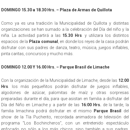
DOMINGO 15.30 a 18.30 Hrs. – Plaza de Armas de Quillota
Como ya es una tradición la Municipalidad de Quillota y distintas
organizaciones se han sumado a la celebración del Día del niño y la
niña. La actividad partirá a las
15.30 Hrs
. y utilizara los distintos
espacios de la
Plaza comunal
, en donde los reyes de la casa podrán
disfrutar con sus padres de danza, teatro, música, juegos inflables,
pinta caritas, concursos y mucho más.
DOMINGO 12.00 Y 16.00 Hrs. – Parque Brasil de Limache
Con la organización de la Municipalidad de Limache, desde las
12:00
Hrs
. los más pequeñitos podrán disfrutar de juegos inflables,
algodones de azúcar, palomitas de maíz y otras sorpresas
preparadas durante el día, para que asistan en familia a disfrutar del
Día del Niño en Limache y a partir de las
16:00 Hrs.
de la tarde, la
familia limachina podrá disfrutar en el mismo
Parque Brasil
del
show de la Tía Pucherito, recordada animadora de televisión del
programa “Los Bochincheros”, con un entretenido espectáculo
enfocado no sólo a los más chicos, sino también a sus padres,