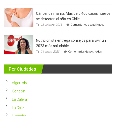
Cáncer de mama: Más de 5.400 casos nuevos
se detectan al año en Chile
en
18 octubre, 2023
Comentarios desactivados
Cáncer
de
mama:
Nutricionista entrega consejos para vivir un
Más
de
2023 más saludable
5.400
en
24 enero, 2023
Comentarios desactivados
casos
Nutricionis
nuevos
entrega
se
consejos
detectan
para
Por Ciudades
al
vivir
año
un
en
2023
Chile
Algarrobo
más
saludable
Concón
La Calera
La Cruz
Limache