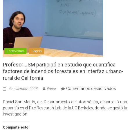
Entrevistas
Región
Profesor USM participó en estudio que cuantifica
factores de incendios forestales en interfaz urbano-
rural de California
en
Comentarios desactivados
4 noviembre, 2025
Editor
Profes
USM
Daniel San Martín, del Departamento de Informática, desarrolló una
partici
pasantía en el Fire Research Lab de la UC Berkeley, donde se gestó la
en
investigación
estudio
que
Comparte esto: