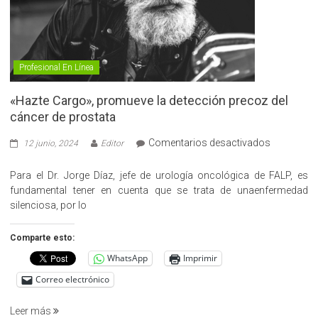
Profesional En Línea
«Hazte Cargo», promueve la detección precoz del
cáncer de prostata
en
Comentarios desactivados
12 junio, 2024
Editor
«Hazte
Cargo»,
Para el Dr. Jorge Díaz, jefe de urología oncológica de FALP, es
promueve
fundamental tener en cuenta que se trata de unaenfermedad
la
silenciosa, por lo
detección
precoz
Comparte esto:
del
WhatsApp
Imprimir
cáncer
de
Correo electrónico
prostata
Leer más