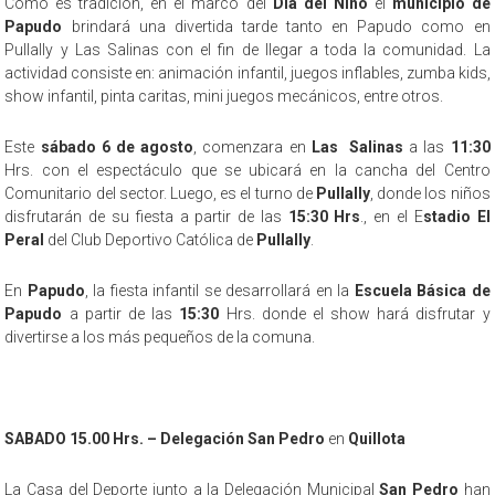
Como es tradición, en el marco del
Día del Niño
el
municipio de
Papudo
brindará una divertida tarde tanto en Papudo como en
Pullally y Las Salinas con el fin de llegar a toda la comunidad. La
actividad consiste en: animación infantil, juegos inflables, zumba kids,
show infantil, pinta caritas, mini juegos mecánicos, entre otros.
Este
sábado 6 de agosto
, comenzara en
Las Salinas
a las
11:30
Hrs. con el espectáculo que se ubicará en la cancha del Centro
Comunitario del sector. Luego, es el turno de
Pullally
, donde los niños
disfrutarán de su fiesta a partir de las
15:30 Hrs
., en el E
stadio El
Peral
del Club Deportivo Católica de
Pullally
.
En
Papudo
, la fiesta infantil se desarrollará en la
Escuela Básica de
Papudo
a partir de las
15:30
Hrs. donde el show hará disfrutar y
divertirse a los más pequeños de la comuna.
SABADO 15.00 Hrs. – Delegación San Pedro
en
Quillota
La Casa del Deporte junto a la Delegación Municipal
San Pedro
han