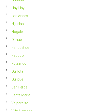
Llay Llay
Los Andes
Hijuelas
Nogales
Olmué
Panquehue
Papudo
Putaendo
Quillota
Quilpué
San Felipe
Santa María
Valparaíso
Villa Alemana