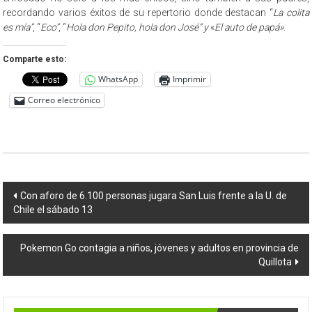
recordando varios éxitos de su repertorio donde destacan “
La colita
es mía”
, “
Eco”
, “
Hola don Pepito, hola don José” y
«
El auto de papá»
.
Comparte esto:
WhatsApp
Imprimir
Correo electrónico
Navegación
Con aforo de 6.100 personas jugara San Luis frente a la U. de
Chile el sábado 13
de
entradas
Pokemon Go contagia a niños, jóvenes y adultos en provincia de
Quillota