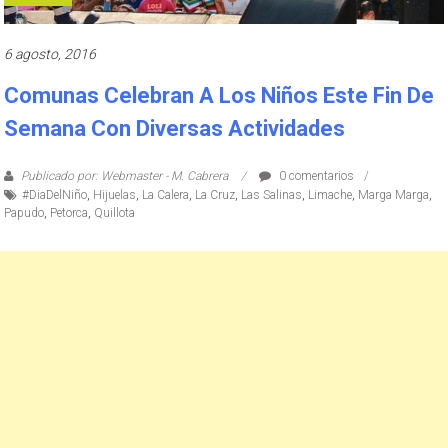
6 agosto, 2016
Comunas Celebran A Los Niños Este Fin De
Semana Con Diversas Actividades
Publicado por: Webmaster - M. Cabrera
0 comentarios
#DiaDelNiño
,
Hijuelas
,
La Calera
,
La Cruz
,
Las Salinas
,
Limache
,
Marga Marga
,
Papudo
,
Petorca
,
Quillota