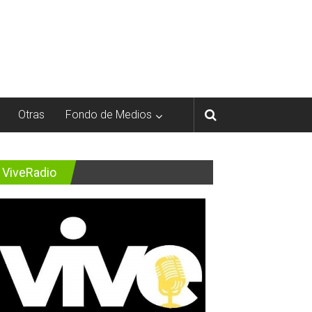
Otras
Fondo de Medios
ViveRadio