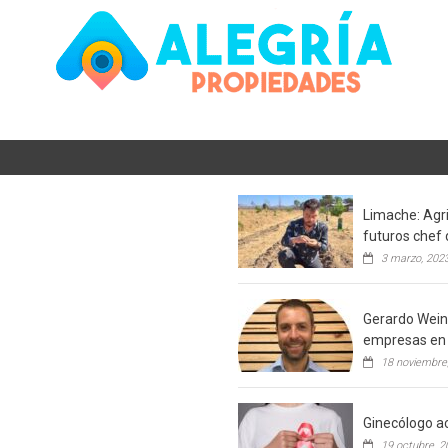
Limache: Agri
futuros chef 
3 marzo, 202
Gerardo Weins
empresas en 
18 noviembre
Ginecólogo ac
19 octubre, 2