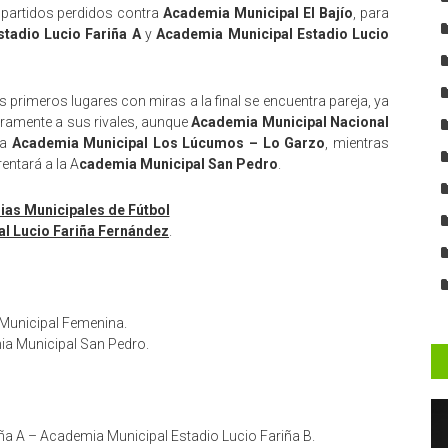
e partidos perdidos contra
Academia Municipal El Bajío
, para
tadio Lucio Fariña A
y
Academia Municipal Estadio Lucio
os primeros lugares con miras a la final se encuentra pareja, ya
ramente a sus rivales, aunque
Academia Municipal Nacional
 a
Academia Municipal Los Lúcumos – Lo Garzo
, mientras
entará a la A
cademia Municipal San Pedro
.
as Municipales de Fútbol
al Lucio Fariña Fernández
.
Municipal Femenina.
a Municipal San Pedro.
ña A – Academia Municipal Estadio Lucio Fariña B.