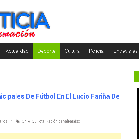
Actualidad
Deporte
Cultura
Policial
Entrevistas
ipales De Fútbol En El Lucio Fariña De
rios
Chile
,
Quillota
,
Región de Valparaíso