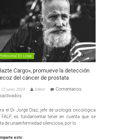
Profesional En Línea
azte Cargo», promueve la detección
ecoz del cáncer de prostata
Comentarios
12 junio, 2024
Editor
en
sactivados
«Hazte
Cargo»,
ra el Dr. Jorge Díaz, jefe de urología oncológica
promueve
 FALP, es fundamental tener en cuenta que se
la
ata de unaenfermedad silenciosa, por lo
detección
precoz
mparte esto: