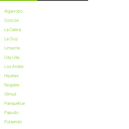
2023
más
Algarrobo
saludable
Concón
La Calera
La Cruz
Limache
Llay Llay
Los Andes
Hijuelas
Nogales
Olmué
Panquehue
Papudo
Putaendo