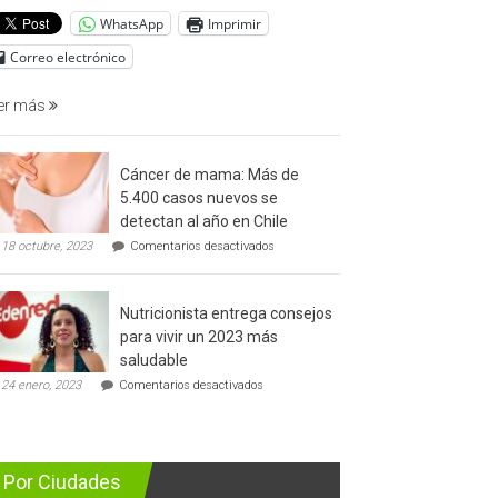
del
WhatsApp
Imprimir
cáncer
de
Correo electrónico
prostata
er más
Cáncer de mama: Más de
5.400 casos nuevos se
detectan al año en Chile
en
18 octubre, 2023
Comentarios desactivados
Cáncer
de
mama:
Nutricionista entrega consejos
Más
de
para vivir un 2023 más
5.400
saludable
casos
en
nuevos
24 enero, 2023
Comentarios desactivados
Nutricionista
se
entrega
detectan
consejos
al
para
año
vivir
en
Por Ciudades
un
Chile