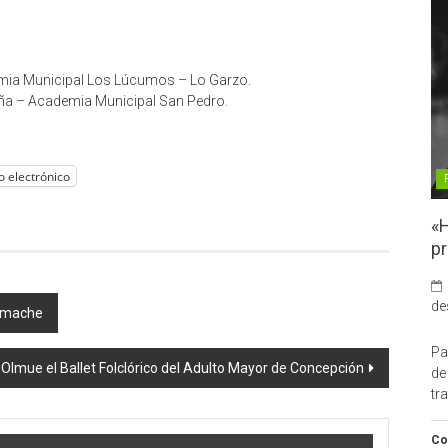
mia Municipal Los Lúcumos – Lo Garzo.
iña – Academia Municipal San Pedro.
o electrónico
«H
pr
de
Limache
Pa
Olmue el Ballet Folclórico del Adulto Mayor de Concepción
de
tr
Co