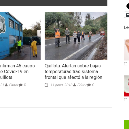
Le
Confirman 45 casos
Quillota: Alertan sobre bajas
de Covid-19 en
temperaturas tras sistema
uillota
frontal que afectó a la región
021
Editor
0
11 junio, 2018
Editor
0