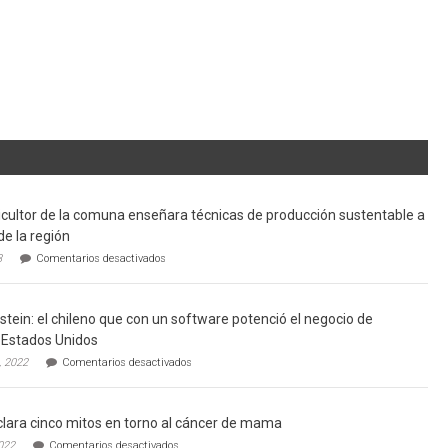
cultor de la comuna enseñara técnicas de producción sustentable a
de la región
en
3
Comentarios desactivados
Limache:
Agricultor
de
tein: el chileno que con un software potenció el negocio de
la
comuna
Estados Unidos
enseñara
en
, 2022
Comentarios desactivados
técnicas
Gerardo
de
Weinstein:
producción
el
sustentable
lara cinco mitos en torno al cáncer de mama
chileno
a
que
en
022
Comentarios desactivados
futuros