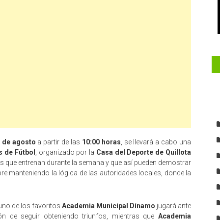
 de agosto
a partir de las
10:00 horas
, se llevará a cabo una
 de Fútbol
, organizado por la
Casa del Deporte de Quillota
res que entrenan durante la semana y que así pueden demostrar
e manteniendo la lógica de las autoridades locales, donde la
uno de los favoritos
Academia Municipal Dínamo
jugará ante
ón de seguir obteniendo triunfos, mientras que
Academia