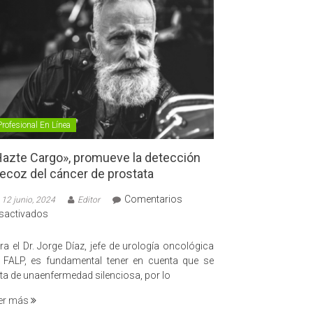
Profesional En Línea
azte Cargo», promueve la detección
ecoz del cáncer de prostata
Comentarios
12 junio, 2024
Editor
en
sactivados
«Hazte
Cargo»,
ra el Dr. Jorge Díaz, jefe de urología oncológica
promueve
 FALP, es fundamental tener en cuenta que se
la
ata de unaenfermedad silenciosa, por lo
detección
er más
precoz