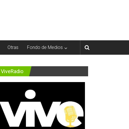
Otras
Fondo de Medios
ViveRadio