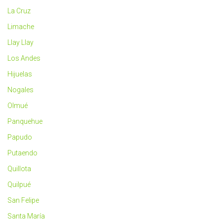
La Cruz
Limache
Llay Llay
Los Andes
Hijuelas
Nogales
Olmué
Panquehue
Papudo
Putaendo
Quillota
Quilpué
San Felipe
Santa María