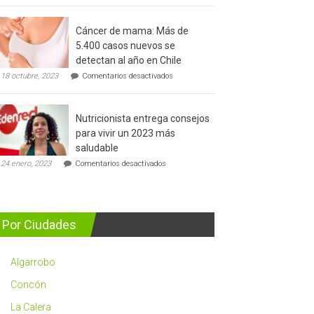
del
cáncer
Cáncer de mama: Más de
de
5.400 casos nuevos se
prostata
detectan al año en Chile
en
18 octubre, 2023
Comentarios desactivados
Cáncer
de
mama:
Nutricionista entrega consejos
Más
de
para vivir un 2023 más
5.400
saludable
casos
en
nuevos
24 enero, 2023
Comentarios desactivados
Nutricionista
se
entrega
detectan
consejos
al
para
año
vivir
en
Por Ciudades
un
Chile
2023
más
Algarrobo
saludable
Concón
La Calera