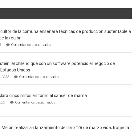
cultor de la comuna enseñara técnicas de producción sustentable a
de la región
en
3
Comentarios desactivados
Limache:
Agricultor
de
tein: el chileno que con un software potenció el negocio de
la
comuna
Estados Unidos
enseñara
en
, 2022
Comentarios desactivados
técnicas
Gerardo
de
Weinstein:
producción
el
sustentable
lara cinco mitos en torno al cáncer de mama
chileno
a
que
en
022
Comentarios desactivados
futuros
con
Ginecólogo
chef
un
aclara
de
software
cinco
la
potenció
mitos
región
el
en
l Melón realizaran lanzamiento de libro “28 de marzo vida, tragedia
negocio
torno
de
al