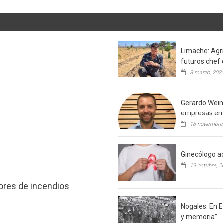
Limache: Agri
futuros chef 
3 marzo, 202
Gerardo Weins
empresas en 
18 noviembre
Ginecólogo ac
19 octubre, 2
tores de incendios
Nogales: En E
y memoria”