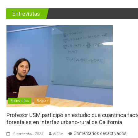
Entrevistas
Entrevistas
Región
Profesor USM participó en estudio que cuantifica fac
forestales en interfaz urbano-rural de California
en
Comentarios desactivados
4 noviembre, 2025
Editor