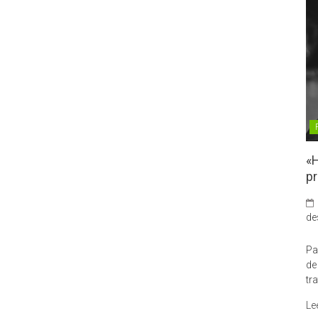
«H
pr
de
Pa
de
tr
Le