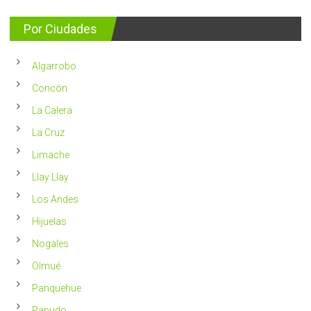
entrega
se
consejos
detectan
para
Por Ciudades
al
vivir
año
un
en
2023
Chile
Algarrobo
más
saludable
Concón
La Calera
La Cruz
Limache
Llay Llay
Los Andes
Hijuelas
Nogales
Olmué
Panquehue
Papudo