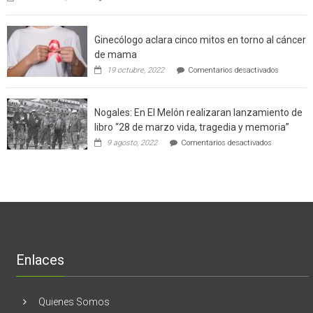
Gerardo
producción
Weinstein:
sustentable
el
a
Ginecólogo aclara cinco mitos en torno al cáncer
chileno
futuros
que
chef
de mama
con
de
en
19 octubre, 2022
Comentarios desactivados
un
la
Ginecólog
software
región
aclara
potenció
cinco
el
Nogales: En El Melón realizaran lanzamiento de
mitos
negocio
en
libro “28 de marzo vida, tragedia y memoria”
de
torno
empresas
en
9 agosto, 2022
Comentarios desactivados
al
en
Nogales:
cáncer
Estados
En
de
Unidos
El
mama
Melón
realizaran
lanzamient
de
libro
“28
de
Enlaces
marzo
vida,
tragedia
y
Quienes Somos
memoria”