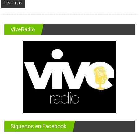
Leer más
ViveRadio
Síguenos en Facebook