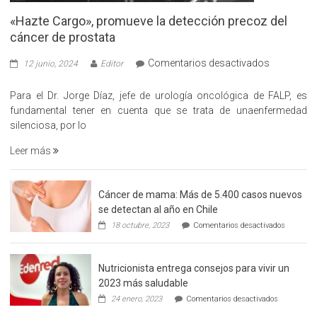
«Hazte Cargo», promueve la detección precoz del
cáncer de prostata
en
Comentarios desactivados
12 junio, 2024
Editor
«Hazte
Cargo»,
Para el Dr. Jorge Díaz, jefe de urología oncológica de FALP, es
promueve
fundamental tener en cuenta que se trata de unaenfermedad
la
silenciosa, por lo
detección
Leer más
precoz
del
cáncer
Cáncer de mama: Más de 5.400 casos nuevos
de
se detectan al año en Chile
prostata
en
18 octubre, 2023
Comentarios desactivados
Cáncer
de
mama:
Nutricionista entrega consejos para vivir un
Más
de
2023 más saludable
5.400
en
24 enero, 2023
Comentarios desactivados
casos
Nutricionis
nuevos