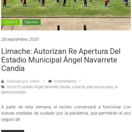
Covid-19
Deportes
28 septiembre, 2020
Limache: Autorizan Re Apertura Del
Estadio Municipal Ángel Navarrete
Candia
Publicado por: Editor
0 comentarios
Covid-19
,
estadio Ángel Navarrete Candia
,
Limache
,
plan paso a paso
,
re
apertura estadio
A partir de esta semana, el recinto comenzará a funcionar con
nuevas medidas de cuidado por la pandemia, que permitirán el uso
seguro de