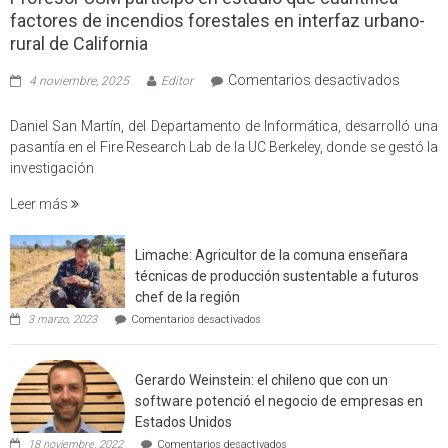
factores de incendios forestales en interfaz urbano-
rural de California
en
Comentarios desactivados
4 noviembre, 2025
Editor
Profes
USM
Daniel San Martín, del Departamento de Informática, desarrolló una
partici
pasantía en el Fire Research Lab de la UC Berkeley, donde se gestó la
en
investigación
estudio
Leer más
que
cuantif
factore
Limache: Agricultor de la comuna enseñara
de
técnicas de producción sustentable a futuros
incendi
chef de la región
foresta
en
3 marzo, 2023
Comentarios desactivados
en
Limache:
Agricultor
interfaz
de
urbano
Gerardo Weinstein: el chileno que con un
la
rural
comuna
software potenció el negocio de empresas en
enseñara
de
Estados Unidos
técnicas
Californ
en
de
18 noviembre, 2022
Comentarios desactivados