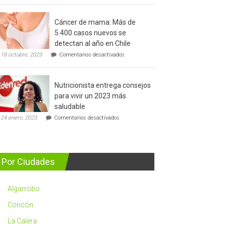
del
cáncer
Cáncer de mama: Más de
de
5.400 casos nuevos se
prostata
detectan al año en Chile
en
18 octubre, 2023
Comentarios desactivados
Cáncer
de
mama:
Nutricionista entrega consejos
Más
de
para vivir un 2023 más
5.400
saludable
casos
en
nuevos
24 enero, 2023
Comentarios desactivados
Nutricionista
se
entrega
detectan
consejos
al
para
año
vivir
en
Por Ciudades
un
Chile
2023
más
Algarrobo
saludable
Concón
La Calera