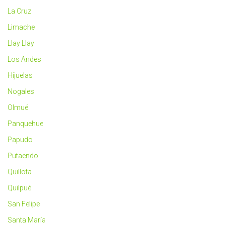
La Cruz
Limache
Llay Llay
Los Andes
Hijuelas
Nogales
Olmué
Panquehue
Papudo
Putaendo
Quillota
Quilpué
San Felipe
Santa María