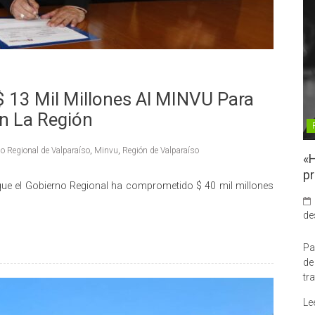
 13 Mil Millones Al MINVU Para
n La Región
o Regional de Valparaíso
,
Minvu
,
Región de Valparaíso
«H
pr
que el Gobierno Regional ha comprometido $ 40 mil millones
de
Pa
de
tr
Le