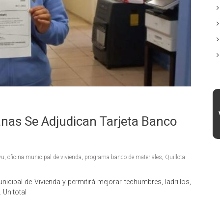
tanas Se Adjudican Tarjeta Banco
vu
,
oficina municipal de vivienda
,
programa banco de materiales
,
Quillota
icipal de Vivienda y permitirá mejorar techumbres, ladrillos,
 Un total