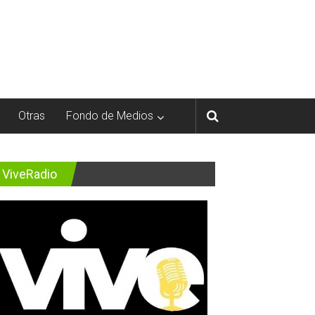
Otras
Fondo de Medios
ViveRadio