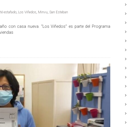
té estafado
,
Los Viñedos
,
Minvu
,
San Esteban
l año con casa nueva. “Los Viñedos” es parte del Programa
iviendas