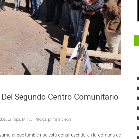
s Del Segundo Centro Comunitario
ados
,
La Ñipa
,
Minvu
,
Petorca
,
primera piedra
 se suma al que también se está construyendo en la comuna de