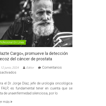
Profesional En Línea
azte Cargo», promueve la detección
ecoz del cáncer de prostata
Comentarios
12 junio, 2024
Editor
en
sactivados
«Hazte
Cargo»,
ra el Dr. Jorge Díaz, jefe de urología oncológica
promueve
 FALP, es fundamental tener en cuenta que se
la
ata de unaenfermedad silenciosa, por lo
detección
er más
precoz