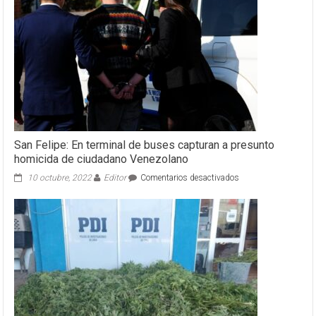
San Felipe: En terminal de buses capturan a presunto
homicida de ciudadano Venezolano
en
10 octubre, 2022
Editor
Comentarios desactivados
San
Felipe:
En
terminal
de
buses
capturan
a
presunto
homicida