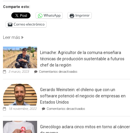
que
Comparte esto:
cuantif
WhatsApp
Imprimir
factore
de
Correo electrónico
incendi
foresta
Leer más
en
interfaz
Limache: Agricultor de la comuna enseñara
urbano
técnicas de producción sustentable a futuros
rural
chef de la región
de
en
3 marzo, 2023
Comentarios desactivados
Californ
Limache:
Agricultor
de
Gerardo Weinstein: el chileno que con un
la
comuna
software potenció el negocio de empresas en
enseñara
Estados Unidos
técnicas
en
de
18 noviembre, 2022
Comentarios desactivados
Gerardo
producción
Weinstein:
sustentable
el
a
Ginecólogo aclara cinco mitos en torno al cáncer
chileno
futuros
que
chef
de mama