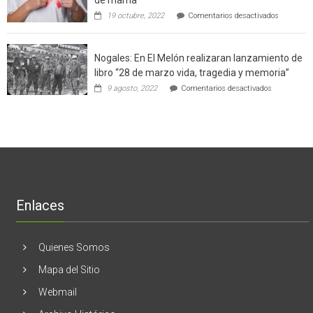
con
de
en
19 octubre, 2022
Comentarios desactivados
un
la
Ginecólog
software
región
aclara
potenció
cinco
el
Nogales: En El Melón realizaran lanzamiento de
mitos
negocio
en
libro “28 de marzo vida, tragedia y memoria”
de
torno
empresas
en
9 agosto, 2022
Comentarios desactivados
al
en
Nogales:
cáncer
Estados
En
de
Unidos
El
mama
Melón
realizaran
lanzamient
de
libro
“28
de
Enlaces
marzo
vida,
tragedia
y
Quienes Somos
memoria”
Mapa del Sitio
Webmail