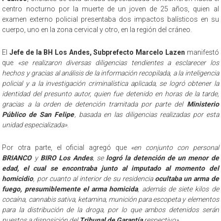
centro nocturno por la muerte de un joven de 25 años, quien al
examen externo policial presentaba dos impactos balísticos en su
cuerpo, uno en la zona cervical y otro, en la región del cráneo.
El
Jefe de la BH Los Andes, Subprefecto Marcelo Lazen
manifestó
que
«se realizaron diversas diligencias tendientes a esclarecer los
hechos y gracias al análisis de la información recopilada, a la inteligencia
policial y a la investigación criminalística aplicada, se logró obtener la
identidad del presunto autor, quien fue detenido en horas de la tarde,
gracias a la orden de detención tramitada por parte del
Ministerio
Público de San Felipe
, basada en las diligencias realizadas por esta
unidad especializada»
.
Por otra parte, el oficial agregó que
«en conjunto con personal
BRIANCO
y
BIRO Los Andes
, se
logró la detención de un menor de
edad, el cual se encontraba junto al imputado al momento del
homicidio
, por cuanto al interior de su residencia
ocultaba un arma de
fuego, presumiblemente el arma homicida
, además de siete kilos de
cocaína, cannabis sativa, ketamina, munición para escopeta y elementos
para la distribución de la droga, por lo que ambos detenidos serán
puestos a disposición del
Tribunal de Garantía
respectivo»
.