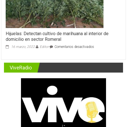
de
ciudadano
Venezolano
Hijuelas: Detectan cultivo de marihuana al interior de
domicilio en sector Romeral
en
16 marzo, 2022
Editor
Comentarios desactivados
Hijuelas:
Detectan
cultivo
ViveRadio
de
marihuana
al
interior
de
domicilio
en
sector
Romeral