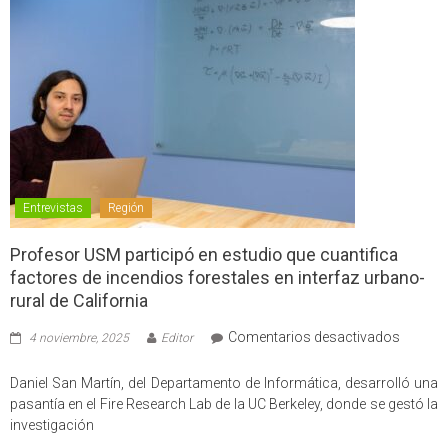
Entrevistas
Región
Profesor USM participó en estudio que cuantifica
factores de incendios forestales en interfaz urbano-
rural de California
en
Comentarios desactivados
4 noviembre, 2025
Editor
Profes
USM
Daniel San Martín, del Departamento de Informática, desarrolló una
partici
pasantía en el Fire Research Lab de la UC Berkeley, donde se gestó la
en
investigación
estudio