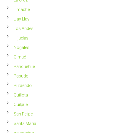
Limache
Llay Llay
Los Andes
Hijuelas
Nogales
Olmué
Panquehue
Papudo
Putaendo
Quillota
Quilpué
San Felipe
Santa María
Valparaíso