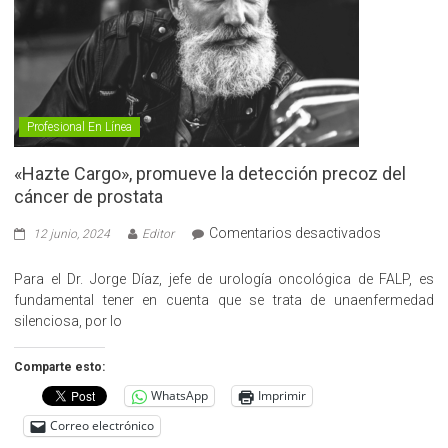
Profesional En Línea
«Hazte Cargo», promueve la detección precoz del
cáncer de prostata
en
Comentarios desactivados
12 junio, 2024
Editor
«Hazte
Cargo»,
Para el Dr. Jorge Díaz, jefe de urología oncológica de FALP, es
promueve
fundamental tener en cuenta que se trata de unaenfermedad
la
silenciosa, por lo
detección
precoz
Comparte esto:
del
WhatsApp
Imprimir
cáncer
de
Correo electrónico
prostata