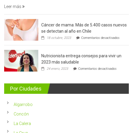
Leer más
Cáncer de mama: Más de 5.400 casos nuevos
se detectan al año en Chile
en
18 octubre, 2023
Comentarios desactivados
Cáncer
de
mama:
Nutricionista entrega consejos para vivir un
Más
de
2023 más saludable
5.400
en
24 enero, 2023
Comentarios desactivados
casos
Nutricionis
nuevos
entrega
se
consejos
detectan
para
Por Ciudades
al
vivir
año
un
en
2023
Chile
Algarrobo
más
saludable
Concón
La Calera
La Cruz