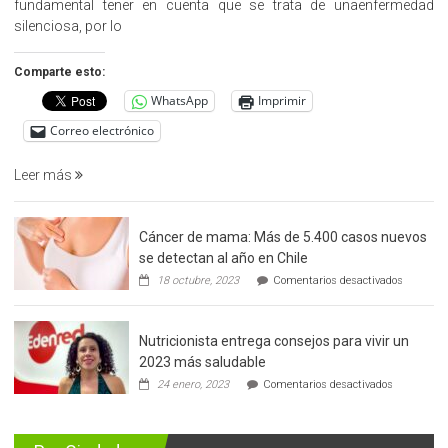
fundamental tener en cuenta que se trata de unaenfermedad
la
silenciosa, por lo
detección
precoz
Comparte esto:
del
WhatsApp
Imprimir
cáncer
de
Correo electrónico
prostata
Leer más
Cáncer de mama: Más de 5.400 casos nuevos
se detectan al año en Chile
en
18 octubre, 2023
Comentarios desactivados
Cáncer
de
mama:
Nutricionista entrega consejos para vivir un
Más
de
2023 más saludable
5.400
en
24 enero, 2023
Comentarios desactivados
casos
Nutricionis
nuevos
entrega
se
consejos
detectan
para