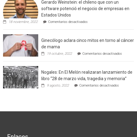
Gerardo Weinstein: el chileno que con un
la
comuna
software potenció el negocio de empresas en
enseñara
Estados Unidos
técnicas
en
de
18 noviembre, 2022
Comentarios desactivados
Gerardo
producción
Weinstein:
sustentable
el
a
Ginecólogo aclara cinco mitos en torno al cáncer
chileno
futuros
que
chef
de mama
con
de
en
19 octubre, 2022
Comentarios desactivados
un
la
Ginecólog
software
región
aclara
potenció
cinco
el
Nogales: En El Melón realizaran lanzamiento de
mitos
negocio
en
libro “28 de marzo vida, tragedia y memoria”
de
torno
empresas
en
9 agosto, 2022
Comentarios desactivados
al
en
Nogales:
cáncer
Estados
En
de
Unidos
El
mama
Melón
realizaran
lanzamient
de
libro
“28
de
Enlaces