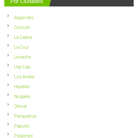
Por Ciudades
al
vivir
año
un
en
2023
Chile
Algarrobo
más
saludable
Concón
La Calera
La Cruz
Limache
Llay Llay
Los Andes
Hijuelas
Nogales
Olmué
Panquehue
Papudo
Putaendo