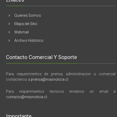
marzo
vida,
tragedia
y
Quienes Somos
memoria”
Mapa del Sitio
Webmail
Archivo Histórico
Contacto Comercial Y Soporte
Para requerimientos de prensa, administracion o comercial
contactenos a
prensa@masnoticia.cl
.
Para requerimientos tecnicos envíenos un email a
contacto@masnoticia.cl
.
Importante