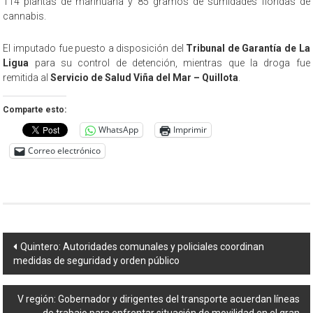
114 plantas de marihuana y 85 gramos de sumidades floridas de
cannabis.
El imputado fue puesto a disposición del
Tribunal de Garantía de La
Ligua
para su control de detención, mientras que la droga fue
remitida al
Servicio de Salud Viña del Mar – Quillota
.
Comparte esto:
WhatsApp
Imprimir
Correo electrónico
Navegación
Quintero: Autoridades comunales y policiales coordinan
medidas de seguridad y orden público
de
entradas
V región: Gobernador y dirigentes del transporte acuerdan líneas
de trabajo para enfrentar situación de movilidad en el gran