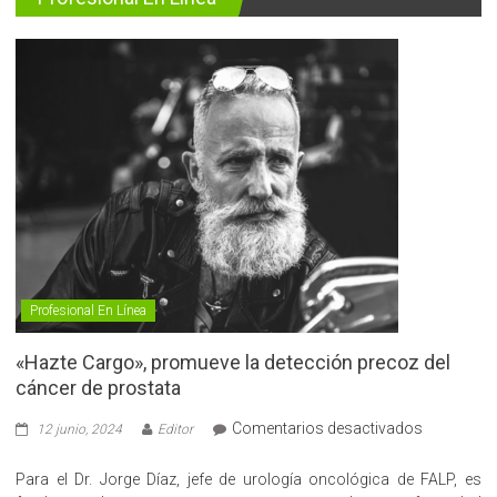
Profesional En Línea
«Hazte Cargo», promueve la detección precoz del
cáncer de prostata
en
Comentarios desactivados
12 junio, 2024
Editor
«Hazte
Cargo»,
Para el Dr. Jorge Díaz, jefe de urología oncológica de FALP, es
promueve