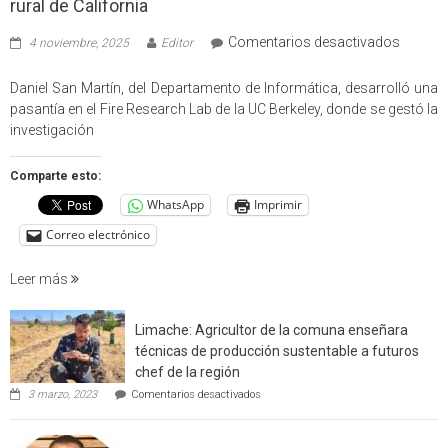
rural de California
en
Comentarios desactivados
4 noviembre, 2025
Editor
Profes
USM
Daniel San Martín, del Departamento de Informática, desarrolló una
partici
pasantía en el Fire Research Lab de la UC Berkeley, donde se gestó la
en
investigación
estudio
que
Comparte esto:
cuantif
WhatsApp
Imprimir
factore
de
Correo electrónico
incendi
foresta
Leer más
en
interfaz
Limache: Agricultor de la comuna enseñara
urbano
técnicas de producción sustentable a futuros
rural
chef de la región
de
en
3 marzo, 2023
Comentarios desactivados
Californ
Limache:
Agricultor
de