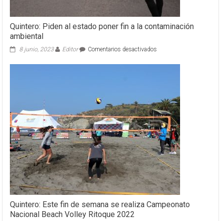
Quintero: Piden al estado poner fin a la contaminación
ambiental
en
8 junio, 2023
Editor
Comentarios desactivados
Quintero:
Piden
al
estado
poner
fin
a
la
contaminación
ambiental
Quintero: Este fin de semana se realiza Campeonato
Nacional Beach Volley Ritoque 2022