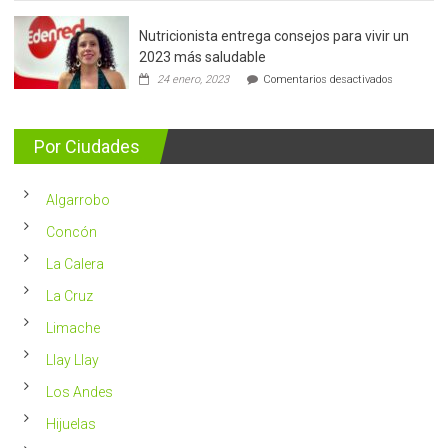
de
mama:
Nutricionista entrega consejos para vivir un
Más
de
2023 más saludable
5.400
en
24 enero, 2023
Comentarios desactivados
casos
Nutricionis
nuevos
entrega
se
consejos
detectan
para
Por Ciudades
al
vivir
año
un
en
2023
Chile
Algarrobo
más
saludable
Concón
La Calera
La Cruz
Limache
Llay Llay
Los Andes
Hijuelas