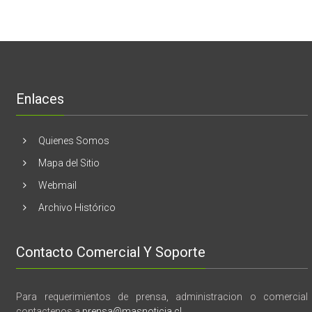
Estados
En
de
Unidos
El
mama
Melón
realizaran
lanzamient
de
libro
“28
de
Enlaces
marzo
vida,
tragedia
y
Quienes Somos
memoria”
Mapa del Sitio
Webmail
Archivo Histórico
Contacto Comercial Y Soporte
Para requerimientos de prensa, administracion o comercial
contactenos a
prensa@masnoticia.cl
.