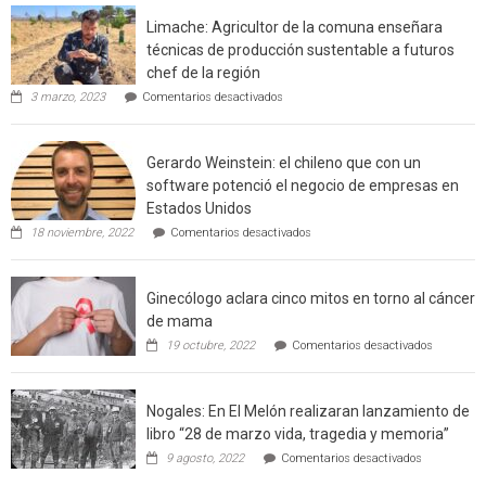
interfaz
Limache: Agricultor de la comuna enseñara
urbano
técnicas de producción sustentable a futuros
rural
chef de la región
de
en
3 marzo, 2023
Comentarios desactivados
Californ
Limache:
Agricultor
de
Gerardo Weinstein: el chileno que con un
la
comuna
software potenció el negocio de empresas en
enseñara
Estados Unidos
técnicas
en
de
18 noviembre, 2022
Comentarios desactivados
Gerardo
producción
Weinstein:
sustentable
el
a
Ginecólogo aclara cinco mitos en torno al cáncer
chileno
futuros
que
chef
de mama
con
de
en
19 octubre, 2022
Comentarios desactivados
un
la
Ginecólog
software
región
aclara
potenció
cinco
el
Nogales: En El Melón realizaran lanzamiento de
mitos
negocio
en
libro “28 de marzo vida, tragedia y memoria”
de
torno
empresas
en
9 agosto, 2022
Comentarios desactivados
al
en
Nogales:
cáncer