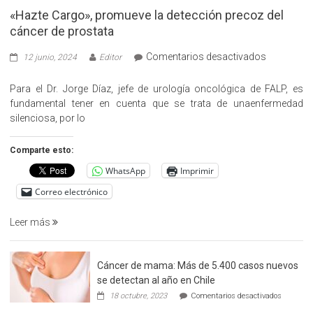
«Hazte Cargo», promueve la detección precoz del
cáncer de prostata
en
Comentarios desactivados
12 junio, 2024
Editor
«Hazte
Cargo»,
Para el Dr. Jorge Díaz, jefe de urología oncológica de FALP, es
promueve
fundamental tener en cuenta que se trata de unaenfermedad
la
silenciosa, por lo
detección
precoz
Comparte esto:
del
WhatsApp
Imprimir
cáncer
de
Correo electrónico
prostata
Leer más
Cáncer de mama: Más de 5.400 casos nuevos
se detectan al año en Chile
en
18 octubre, 2023
Comentarios desactivados
Cáncer