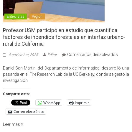
Entrevistas
Región
Profesor USM participó en estudio que cuantifica
factores de incendios forestales en interfaz urbano-
rural de California
en
Comentarios desactivados
4 noviembre, 2025
Editor
Profes
USM
Daniel San Martín, del Departamento de Informática, desarrolló una
partici
pasantía en el Fire Research Lab de la UC Berkeley, donde se gestó la
en
investigación
estudio
que
Comparte esto:
cuantif
WhatsApp
Imprimir
factore
de
Correo electrónico
incendi
foresta
Leer más
en