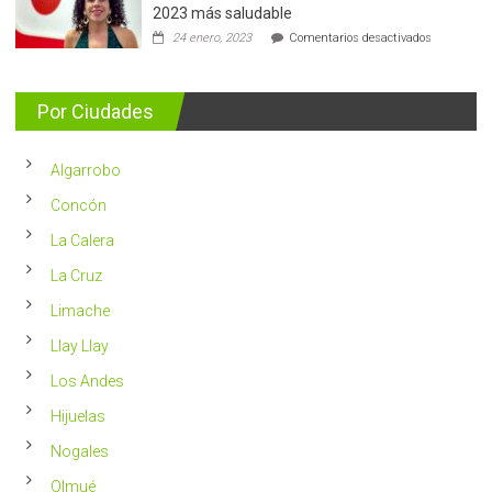
de
2023 más saludable
5.400
en
24 enero, 2023
Comentarios desactivados
casos
Nutricionis
nuevos
entrega
se
consejos
detectan
para
Por Ciudades
al
vivir
año
un
en
2023
Chile
Algarrobo
más
saludable
Concón
La Calera
La Cruz
Limache
Llay Llay
Los Andes
Hijuelas
Nogales
Olmué