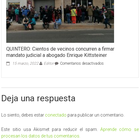
del
Liceo
Politécnico
QUINTERO: Cientos de vecinos concurren a firmar
mandato judicial a abogado Enrique Kittsteiner
en
15 marzo, 2022
Editor
Comentarios desactivados
QUINTERO:
Cientos
de
vecinos
concurren
Deja una respuesta
a
firmar
mandato
judicial
Lo siento, debes estar
conectado
para publicar un comentario.
a
abogado
Este sitio usa Akismet para reducir el spam.
Aprende cómo se
Enrique
procesan los datos de tus comentarios.
Kittsteiner