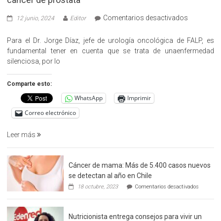
en
Comentarios desactivados
12 junio, 2024
Editor
«Hazte
Cargo»,
Para el Dr. Jorge Díaz, jefe de urología oncológica de FALP, es
promueve
fundamental tener en cuenta que se trata de unaenfermedad
la
silenciosa, por lo
detección
precoz
Comparte esto:
del
WhatsApp
Imprimir
cáncer
de
Correo electrónico
prostata
Leer más
Cáncer de mama: Más de 5.400 casos nuevos
se detectan al año en Chile
en
18 octubre, 2023
Comentarios desactivados
Cáncer
de
mama:
Nutricionista entrega consejos para vivir un
Más