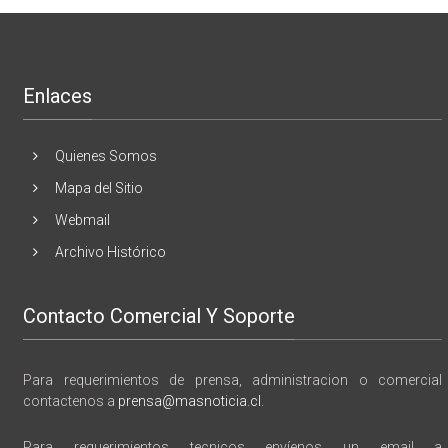
realizaran
lanzamient
de
libro
“28
de
Enlaces
marzo
vida,
tragedia
y
Quienes Somos
memoria”
Mapa del Sitio
Webmail
Archivo Histórico
Contacto Comercial Y Soporte
Para requerimientos de prensa, administracion o comercial
contactenos a
prensa@masnoticia.cl
.
Para requerimientos tecnicos envíenos un email a