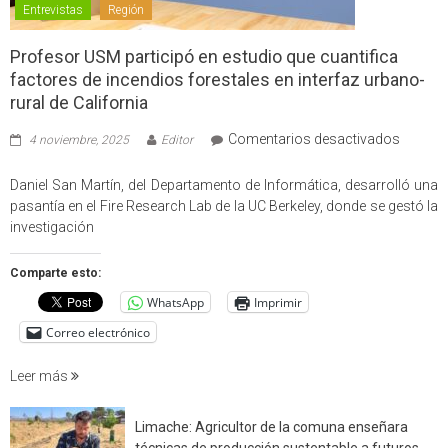
Entrevistas
Región
Profesor USM participó en estudio que cuantifica
factores de incendios forestales en interfaz urbano-
rural de California
en
Comentarios desactivados
4 noviembre, 2025
Editor
Profes
USM
Daniel San Martín, del Departamento de Informática, desarrolló una
partici
pasantía en el Fire Research Lab de la UC Berkeley, donde se gestó la
en
investigación
estudio
que
Comparte esto:
cuantif
WhatsApp
Imprimir
factore
de
Correo electrónico
incendi
foresta
Leer más
en
interfaz
Limache: Agricultor de la comuna enseñara
urbano