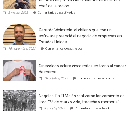
técnicas de producción sustentable a futuros
rural
chef de la región
de
en
3 marzo, 2023
Comentarios desactivados
Californ
Limache:
Agricultor
de
Gerardo Weinstein: el chileno que con un
la
comuna
software potenció el negocio de empresas en
enseñara
Estados Unidos
técnicas
en
de
18 noviembre, 2022
Comentarios desactivados
Gerardo
producción
Weinstein:
sustentable
el
a
Ginecólogo aclara cinco mitos en torno al cáncer
chileno
futuros
que
chef
de mama
con
de
en
19 octubre, 2022
Comentarios desactivados
un
la
Ginecólog
software
región
aclara
potenció
cinco
el
Nogales: En El Melón realizaran lanzamiento de
mitos
negocio
en
libro “28 de marzo vida, tragedia y memoria”
de
torno
empresas
en
9 agosto, 2022
Comentarios desactivados
al
en
Nogales:
cáncer
Estados
En
de
Unidos
El
mama
Melón