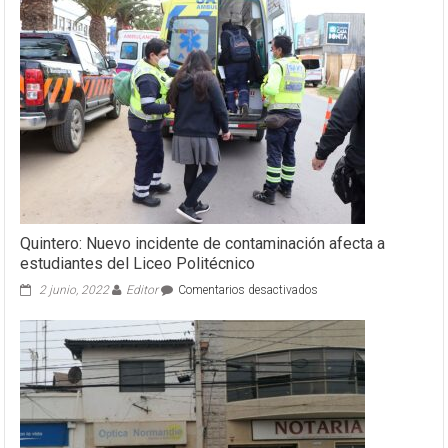
Quintero: Nuevo incidente de contaminación afecta a
estudiantes del Liceo Politécnico
en
2 junio, 2022
Editor
Comentarios desactivados
Quintero:
Nuevo
incidente
de
contaminación
afecta
a
estudiantes