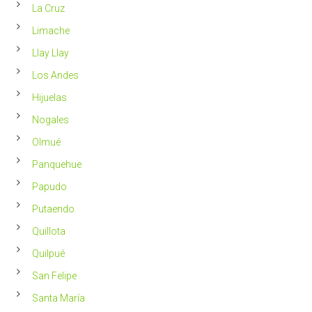
La Cruz
Limache
Llay Llay
Los Andes
Hijuelas
Nogales
Olmué
Panquehue
Papudo
Putaendo
Quillota
Quilpué
San Felipe
Santa María