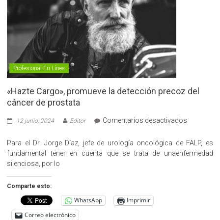
Profesional En Línea
«Hazte Cargo», promueve la detección precoz del
cáncer de prostata
en
Comentarios desactivados
12 junio, 2024
Editor
«Hazte
Cargo»,
Para el Dr. Jorge Díaz, jefe de urología oncológica de FALP, es
promueve
fundamental tener en cuenta que se trata de unaenfermedad
la
silenciosa, por lo
detección
precoz
Comparte esto:
del
WhatsApp
Imprimir
cáncer
de
Correo electrónico