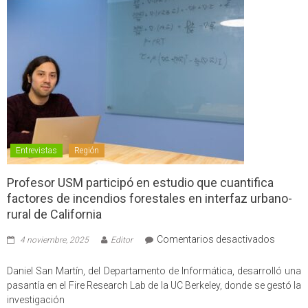
Entrevistas
Región
Profesor USM participó en estudio que cuantifica
factores de incendios forestales en interfaz urbano-
rural de California
en
Comentarios desactivados
4 noviembre, 2025
Editor
Profes
USM
Daniel San Martín, del Departamento de Informática, desarrolló una
partici
pasantía en el Fire Research Lab de la UC Berkeley, donde se gestó la
en
investigación