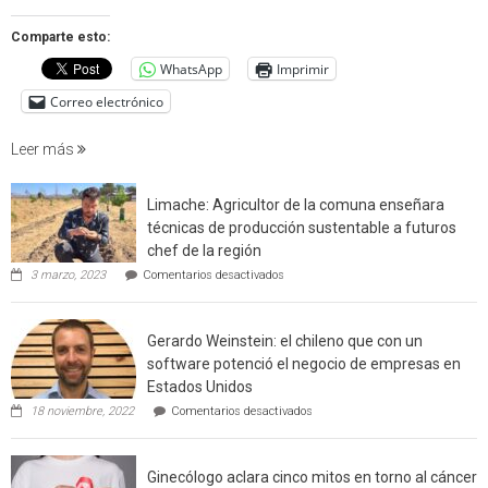
estudio
que
Comparte esto:
cuantif
WhatsApp
Imprimir
factore
de
Correo electrónico
incendi
foresta
Leer más
en
interfaz
Limache: Agricultor de la comuna enseñara
urbano
técnicas de producción sustentable a futuros
rural
chef de la región
de
en
3 marzo, 2023
Comentarios desactivados
Californ
Limache:
Agricultor
de
Gerardo Weinstein: el chileno que con un
la
comuna
software potenció el negocio de empresas en
enseñara
Estados Unidos
técnicas
en
de
18 noviembre, 2022
Comentarios desactivados
Gerardo
producción
Weinstein:
sustentable
el
a
Ginecólogo aclara cinco mitos en torno al cáncer
chileno
futuros