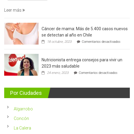
prostata
Leer más
Cáncer de mama: Más de 5.400 casos nuevos
se detectan al año en Chile
en
18 octubre, 2023
Comentarios desactivados
Cáncer
de
mama:
Nutricionista entrega consejos para vivir un
Más
de
2023 más saludable
5.400
en
24 enero, 2023
Comentarios desactivados
casos
Nutricionis
nuevos
entrega
se
consejos
detectan
para
Por Ciudades
al
vivir
año
un
en
2023
Chile
Algarrobo
más
saludable
Concón
La Calera