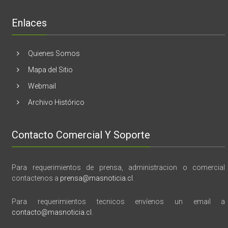
libro
“28
de
Enlaces
marzo
vida,
tragedia
y
Quienes Somos
memoria”
Mapa del Sitio
Webmail
Archivo Histórico
Contacto Comercial Y Soporte
Para requerimientos de prensa, administracion o comercial
contactenos a
prensa@masnoticia.cl
.
Para requerimientos tecnicos envíenos un email a
contacto@masnoticia.cl
.