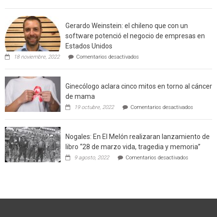
Limache:
Agricultor
de
Gerardo Weinstein: el chileno que con un
la
comuna
software potenció el negocio de empresas en
enseñara
Estados Unidos
técnicas
en
de
18 noviembre, 2022
Comentarios desactivados
Gerardo
producción
Weinstein:
sustentable
el
a
Ginecólogo aclara cinco mitos en torno al cáncer
chileno
futuros
que
chef
de mama
con
de
en
19 octubre, 2022
Comentarios desactivados
un
la
Ginecólog
software
región
aclara
potenció
cinco
el
Nogales: En El Melón realizaran lanzamiento de
mitos
negocio
en
libro “28 de marzo vida, tragedia y memoria”
de
torno
empresas
en
9 agosto, 2022
Comentarios desactivados
al
en
Nogales:
cáncer
Estados
En
de
Unidos
El
mama
Melón
realizaran
lanzamient
de