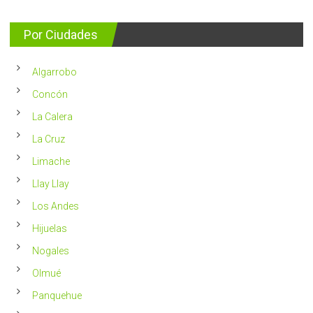
nuevos
entrega
se
consejos
detectan
para
Por Ciudades
al
vivir
año
un
en
2023
Chile
Algarrobo
más
saludable
Concón
La Calera
La Cruz
Limache
Llay Llay
Los Andes
Hijuelas
Nogales
Olmué
Panquehue