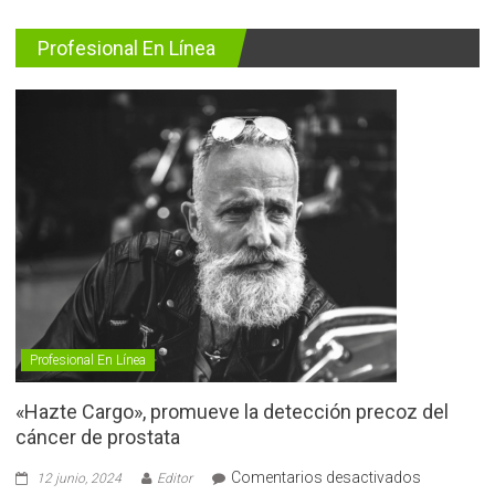
Profesional En Línea
Profesional En Línea
«Hazte Cargo», promueve la detección precoz del
cáncer de prostata
en
Comentarios desactivados
12 junio, 2024
Editor