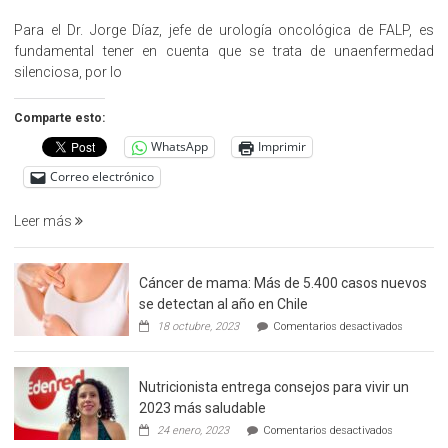
«Hazte
Cargo»,
Para el Dr. Jorge Díaz, jefe de urología oncológica de FALP, es
promueve
fundamental tener en cuenta que se trata de unaenfermedad
la
silenciosa, por lo
detección
precoz
Comparte esto:
del
WhatsApp
Imprimir
cáncer
de
Correo electrónico
prostata
Leer más
Cáncer de mama: Más de 5.400 casos nuevos
se detectan al año en Chile
en
18 octubre, 2023
Comentarios desactivados
Cáncer
de
mama:
Nutricionista entrega consejos para vivir un
Más
de
2023 más saludable
5.400
en
24 enero, 2023
Comentarios desactivados
casos
Nutricionis