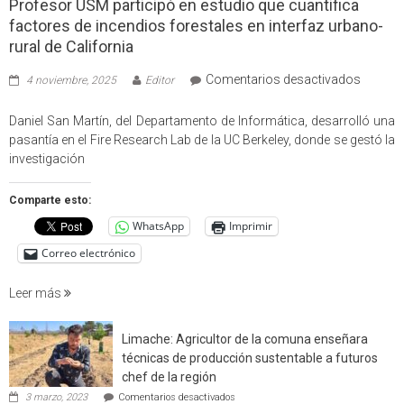
Profesor USM participó en estudio que cuantifica
factores de incendios forestales en interfaz urbano-
rural de California
en
Comentarios desactivados
4 noviembre, 2025
Editor
Profes
USM
Daniel San Martín, del Departamento de Informática, desarrolló una
partici
pasantía en el Fire Research Lab de la UC Berkeley, donde se gestó la
en
investigación
estudio
que
Comparte esto:
cuantif
WhatsApp
Imprimir
factore
de
Correo electrónico
incendi
foresta
Leer más
en
interfaz
Limache: Agricultor de la comuna enseñara
urbano
técnicas de producción sustentable a futuros
rural
chef de la región
de
en
3 marzo, 2023
Comentarios desactivados
Californ