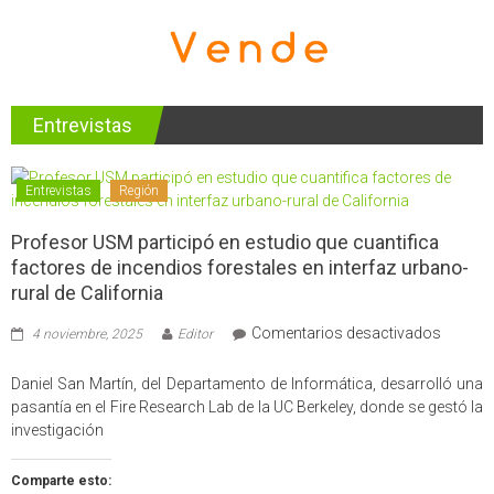
Entrevistas
Entrevistas
Región
Profesor USM participó en estudio que cuantifica
factores de incendios forestales en interfaz urbano-
rural de California
en
Comentarios desactivados
4 noviembre, 2025
Editor
Profes
USM
Daniel San Martín, del Departamento de Informática, desarrolló una
partici
pasantía en el Fire Research Lab de la UC Berkeley, donde se gestó la
en
investigación
estudio
que
Comparte esto:
cuantif