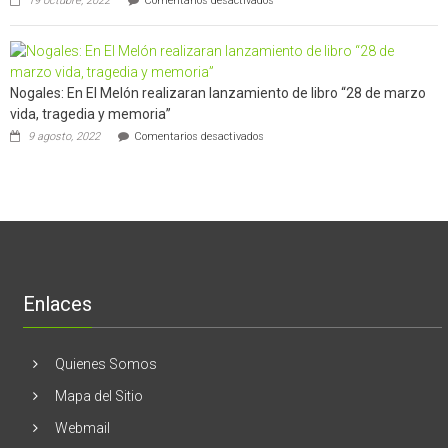
19 octubre, 2022
Comentarios desactivados
la
Ginecólogo
un
región
aclara
software
cinco
potenció
mitos
el
en
negocio
Nogales: En El Melón realizaran lanzamiento de libro “28 de marzo
torno
de
al
empresas
vida, tragedia y memoria”
cáncer
en
en
9 agosto, 2022
Comentarios desactivados
de
Estados
Nogales:
mama
Unidos
En
El
Melón
realizaran
lanzamiento
de
libro
“28
de
Enlaces
marzo
vida,
tragedia
y
Quienes Somos
memoria”
Mapa del Sitio
Webmail