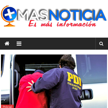
Saltar
al
contenido
masnoticia.cl
Es
Más
Información
Policial