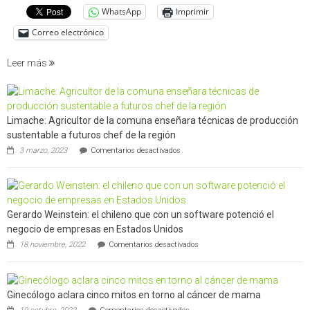
WhatsApp
Imprimir
factore
de
Correo electrónico
incendi
foresta
Leer más
en
interfaz
urbano
rural
Limache: Agricultor de la comuna enseñara técnicas de producción
de
sustentable a futuros chef de la región
Californ
en
3 marzo, 2023
Comentarios desactivados
Limache:
Agricultor
de
la
comuna
Gerardo Weinstein: el chileno que con un software potenció el
enseñara
técnicas
negocio de empresas en Estados Unidos
de
en
18 noviembre, 2022
Comentarios desactivados
producción
Gerardo
sustentable
Weinstein:
a
el
futuros
chileno
chef
Ginecólogo aclara cinco mitos en torno al cáncer de mama
que
de
en
con