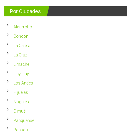
se
consejos
detectan
para
Por Ciudades
al
vivir
año
un
en
2023
Chile
Algarrobo
más
saludable
Concón
La Calera
La Cruz
Limache
Llay Llay
Los Andes
Hijuelas
Nogales
Olmué
Panquehue
Papudo