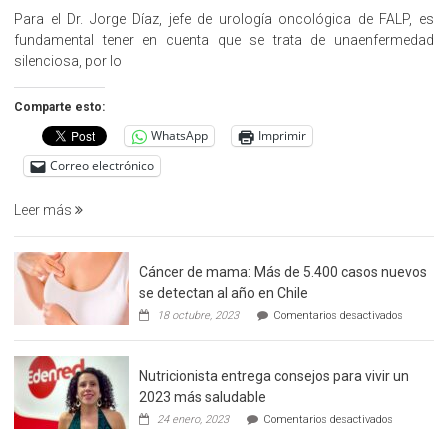
Cargo»,
Para el Dr. Jorge Díaz, jefe de urología oncológica de FALP, es
promueve
fundamental tener en cuenta que se trata de unaenfermedad
la
silenciosa, por lo
detección
precoz
Comparte esto:
del
WhatsApp
Imprimir
cáncer
de
Correo electrónico
prostata
Leer más
Cáncer de mama: Más de 5.400 casos nuevos
se detectan al año en Chile
en
18 octubre, 2023
Comentarios desactivados
Cáncer
de
mama:
Nutricionista entrega consejos para vivir un
Más
de
2023 más saludable
5.400
en
24 enero, 2023
Comentarios desactivados
casos
Nutricionis
nuevos
entrega