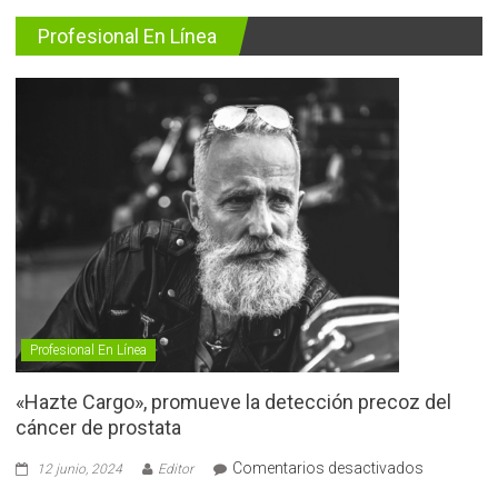
Profesional En Línea
Profesional En Línea
«Hazte Cargo», promueve la detección precoz del
cáncer de prostata
en
Comentarios desactivados
12 junio, 2024
Editor
«Hazte