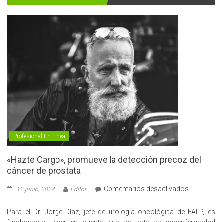
Profesional En Línea
«Hazte Cargo», promueve la detección precoz del
cáncer de prostata
en
Comentarios desactivados
12 junio, 2024
Editor
«Hazte
Cargo»,
Para el Dr. Jorge Díaz, jefe de urología oncológica de FALP, es
promueve
fundamental tener en cuenta que se trata de unaenfermedad