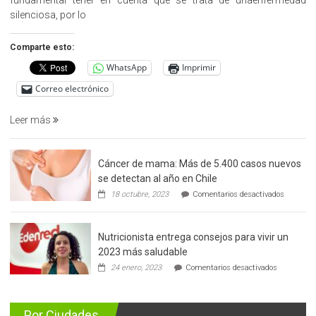
la
silenciosa, por lo
detección
precoz
Comparte esto:
del
WhatsApp
Imprimir
cáncer
de
Correo electrónico
prostata
Leer más
Cáncer de mama: Más de 5.400 casos nuevos
se detectan al año en Chile
en
18 octubre, 2023
Comentarios desactivados
Cáncer
de
mama:
Nutricionista entrega consejos para vivir un
Más
de
2023 más saludable
5.400
en
24 enero, 2023
Comentarios desactivados
casos
Nutricionis
nuevos
entrega
se
consejos
detectan
para
Por Ciudades
al