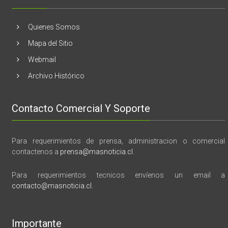
vida,
tragedia
y
Quienes Somos
memoria”
Mapa del Sitio
Webmail
Archivo Histórico
Contacto Comercial Y Soporte
Para requerimientos de prensa, administracion o comercial
contactenos a
prensa@masnoticia.cl
.
Para requerimientos tecnicos envíenos un email a
contacto@masnoticia.cl
.
Importante