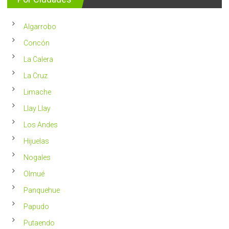
vivir
año
un
en
2023
Chile
Algarrobo
más
saludable
Concón
La Calera
La Cruz
Limache
Llay Llay
Los Andes
Hijuelas
Nogales
Olmué
Panquehue
Papudo
Putaendo