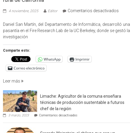
en
Comentarios desactivados
4 noviembre, 2025
Editor
Profes
USM
Daniel San Martín, del Departamento de Informática, desarrolló una
partici
pasantía en el Fire Research Lab de la UC Berkeley, donde se gestó la
en
investigación
estudio
que
Comparte esto:
cuantif
WhatsApp
Imprimir
factore
de
Correo electrónico
incendi
foresta
Leer más
en
interfaz
Limache: Agricultor de la comuna enseñara
urbano
técnicas de producción sustentable a futuros
rural
chef de la región
de
en
3 marzo, 2023
Comentarios desactivados
Californ
Limache:
Agricultor
de
la