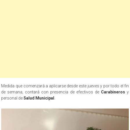
Medida que comenzará a aplicarse desde este jueves y por todo el fin
de semana, contará con presencia de efectivos de
Carabineros
y
personal de
Salud Municipal
.