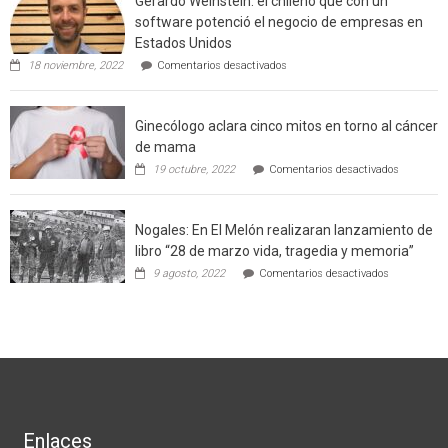
Gerardo Weinstein: el chileno que con un
comuna
software potenció el negocio de empresas en
enseñara
Estados Unidos
técnicas
en
de
18 noviembre, 2022
Comentarios desactivados
Gerardo
producción
Weinstein:
sustentable
el
a
Ginecólogo aclara cinco mitos en torno al cáncer
chileno
futuros
que
chef
de mama
con
de
en
19 octubre, 2022
Comentarios desactivados
un
la
Ginecólog
software
región
aclara
potenció
cinco
el
Nogales: En El Melón realizaran lanzamiento de
mitos
negocio
en
libro “28 de marzo vida, tragedia y memoria”
de
torno
empresas
en
9 agosto, 2022
Comentarios desactivados
al
en
Nogales:
cáncer
Estados
En
de
Unidos
El
mama
Melón
realizaran
lanzamient
de
libro
“28
de
Enlaces
marzo