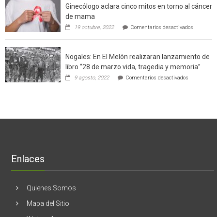
Ginecólogo aclara cinco mitos en torno al cáncer
chileno
futuros
que
chef
de mama
con
de
en
19 octubre, 2022
Comentarios desactivados
un
la
Ginecólog
software
región
aclara
potenció
cinco
el
Nogales: En El Melón realizaran lanzamiento de
mitos
negocio
en
libro “28 de marzo vida, tragedia y memoria”
de
torno
empresas
en
9 agosto, 2022
Comentarios desactivados
al
en
Nogales:
cáncer
Estados
En
de
Unidos
El
mama
Melón
realizaran
lanzamient
de
libro
“28
de
Enlaces
marzo
vida,
tragedia
y
Quienes Somos
memoria”
Mapa del Sitio