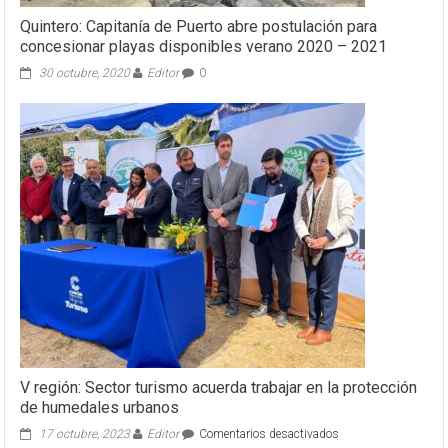
2023
Quintero: Capitanía de Puerto abre postulación para
concesionar playas disponibles verano 2020 – 2021
30 octubre, 2020
Editor
0
V región: Sector turismo acuerda trabajar en la protección
de humedales urbanos
en
17 octubre, 2023
Editor
Comentarios desactivados