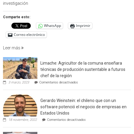
en
investigación
estudio
que
Comparte esto:
cuantif
WhatsApp
Imprimir
factore
de
Correo electrónico
incendi
foresta
Leer más
en
interfaz
Limache: Agricultor de la comuna enseñara
urbano
técnicas de producción sustentable a futuros
rural
chef de la región
de
en
3 marzo, 2023
Comentarios desactivados
Californ
Limache:
Agricultor
de
Gerardo Weinstein: el chileno que con un
la
comuna
software potenció el negocio de empresas en
enseñara
Estados Unidos
técnicas
en
de
18 noviembre, 2022
Comentarios desactivados
Gerardo
producción
Weinstein:
sustentable
el
a