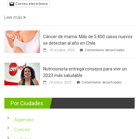
de
Correo electrónico
prostata
Leer más
Cáncer de mama: Más de 5.400 casos nuevos
se detectan al año en Chile
en
18 octubre, 2023
Comentarios desactivados
Cáncer
de
mama:
Nutricionista entrega consejos para vivir un
Más
de
2023 más saludable
5.400
en
24 enero, 2023
Comentarios desactivados
casos
Nutricionis
nuevos
entrega
se
consejos
detectan
para
Por Ciudades
al
vivir
año
un
en
2023
Chile
Algarrobo
más
saludable
Concón