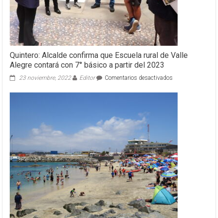
Quintero: Alcalde confirma que Escuela rural de Valle
Alegre contará con 7° básico a partir del 2023
en
23 noviembre, 2022
Editor
Comentarios desactivados
Quintero:
Alcalde
confirma
que
Escuela
rural
de
Valle
Alegre
contará
con
7°
básico
a
partir
del