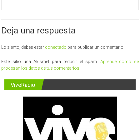
V
región:
Sector
turismo
acuerda
Deja una respuesta
trabajar
en
la
protección
Lo siento, debes estar
conectado
para publicar un comentario.
de
humedales
Este sitio usa Akismet para reducir el spam.
Aprende cómo se
urbanos
procesan los datos de tus comentarios.
ViveRadio