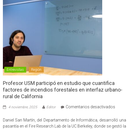
Entrevistas
Región
Profesor USM participó en estudio que cuantifica
factores de incendios forestales en interfaz urbano-
rural de California
en
Comentarios desactivados
4 noviembre, 2025
Editor
Profes
USM
Daniel San Martín, del Departamento de Informática, desarrolló una
partici
pasantía en el Fire Research Lab de la UC Berkeley, donde se gestó la