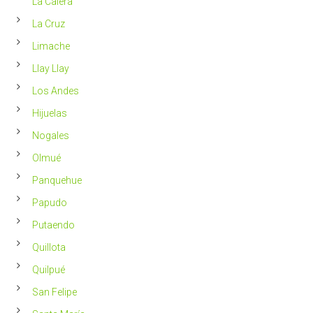
La Calera
La Cruz
Limache
Llay Llay
Los Andes
Hijuelas
Nogales
Olmué
Panquehue
Papudo
Putaendo
Quillota
Quilpué
San Felipe