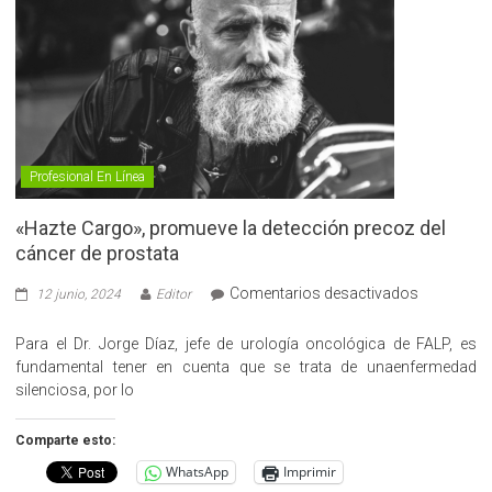
Profesional En Línea
«Hazte Cargo», promueve la detección precoz del
cáncer de prostata
en
Comentarios desactivados
12 junio, 2024
Editor
«Hazte
Cargo»,
Para el Dr. Jorge Díaz, jefe de urología oncológica de FALP, es
promueve
fundamental tener en cuenta que se trata de unaenfermedad
la
silenciosa, por lo
detección
precoz
Comparte esto:
del
WhatsApp
Imprimir
cáncer