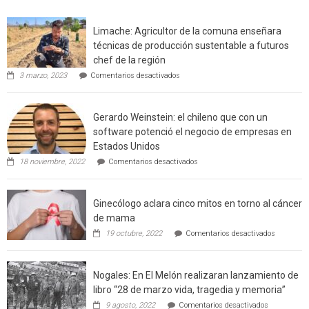
en
interfaz
Limache: Agricultor de la comuna enseñara
urbano
técnicas de producción sustentable a futuros
rural
chef de la región
de
en
3 marzo, 2023
Comentarios desactivados
Californ
Limache:
Agricultor
de
Gerardo Weinstein: el chileno que con un
la
comuna
software potenció el negocio de empresas en
enseñara
Estados Unidos
técnicas
en
de
18 noviembre, 2022
Comentarios desactivados
Gerardo
producción
Weinstein:
sustentable
el
a
Ginecólogo aclara cinco mitos en torno al cáncer
chileno
futuros
que
chef
de mama
con
de
en
19 octubre, 2022
Comentarios desactivados
un
la
Ginecólog
software
región
aclara
potenció
cinco
el
Nogales: En El Melón realizaran lanzamiento de
mitos
negocio
en
libro “28 de marzo vida, tragedia y memoria”
de
torno
empresas
en
9 agosto, 2022
Comentarios desactivados
al