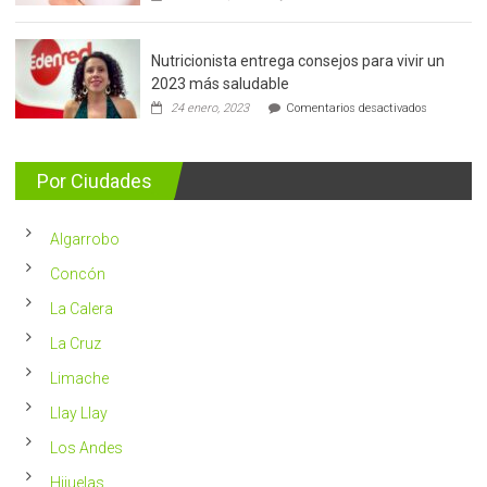
Cáncer
de
mama:
Nutricionista entrega consejos para vivir un
Más
de
2023 más saludable
5.400
en
24 enero, 2023
Comentarios desactivados
casos
Nutricionis
nuevos
entrega
se
consejos
detectan
para
Por Ciudades
al
vivir
año
un
en
2023
Chile
Algarrobo
más
saludable
Concón
La Calera
La Cruz
Limache
Llay Llay
Los Andes
Hijuelas