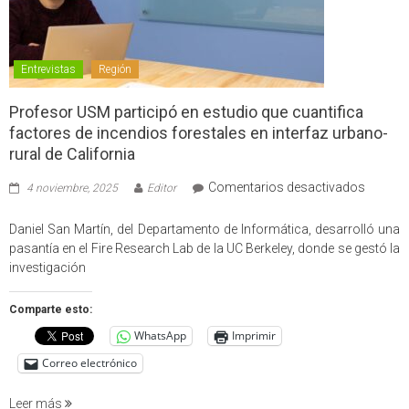
Entrevistas
Región
Profesor USM participó en estudio que cuantifica
factores de incendios forestales en interfaz urbano-
rural de California
en
Comentarios desactivados
4 noviembre, 2025
Editor
Profes
USM
Daniel San Martín, del Departamento de Informática, desarrolló una
partici
pasantía en el Fire Research Lab de la UC Berkeley, donde se gestó la
en
investigación
estudio
que
Comparte esto:
cuantif
WhatsApp
Imprimir
factore
de
Correo electrónico
incendi
foresta
Leer más