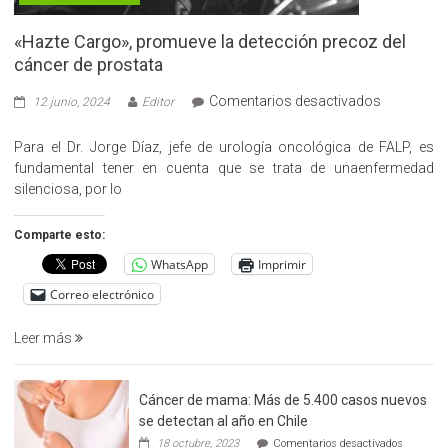
«Hazte Cargo», promueve la detección precoz del
cáncer de prostata
en
Comentarios desactivados
12 junio, 2024
Editor
«Hazte
Cargo»,
Para el Dr. Jorge Díaz, jefe de urología oncológica de FALP, es
promueve
fundamental tener en cuenta que se trata de unaenfermedad
la
silenciosa, por lo
detección
precoz
Comparte esto:
del
WhatsApp
Imprimir
cáncer
de
Correo electrónico
prostata
Leer más
Cáncer de mama: Más de 5.400 casos nuevos
se detectan al año en Chile
en
18 octubre, 2023
Comentarios desactivados