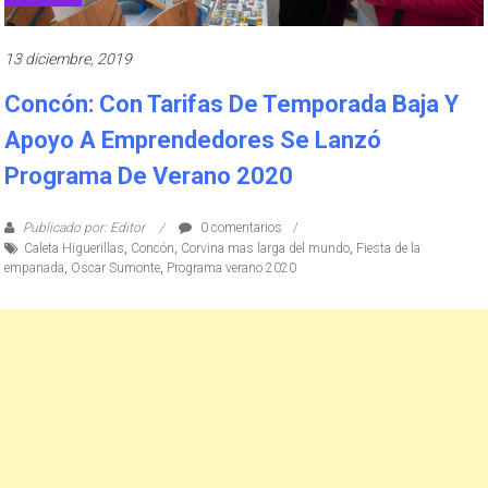
13 diciembre, 2019
Concón: Con Tarifas De Temporada Baja Y
Apoyo A Emprendedores Se Lanzó
Programa De Verano 2020
Publicado por: Editor
0 comentarios
Caleta Higuerillas
,
Concón
,
Corvina mas larga del mundo
,
Fiesta de la
empanada
,
Oscar Sumonte
,
Programa verano 2020