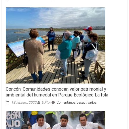
Concón:
ENAP
abre
postulaciones
a
fondos
concursables
2022
dirigidos
a
sus
comunidades
Concón: Comunidades conocen valor patrimonial y
ambiental del humedal en Parque Ecológico La Isla
en
18 febrero, 2022
Editor
Comentarios desactivados
Concón:
Comunidades
conocen
valor
patrimonial