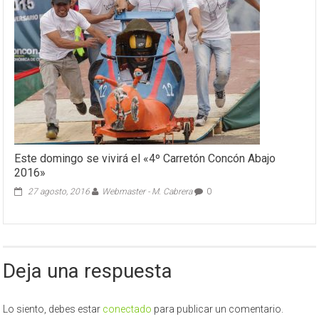
y
ambiental
del
humedal
en
Parque
Ecológico
La
Isla
Este domingo se vivirá el «4º Carretón Concón Abajo
2016»
27 agosto, 2016
Webmaster - M. Cabrera
0
Deja una respuesta
Lo siento, debes estar
conectado
para publicar un comentario.