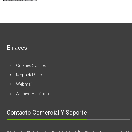
en
Nogales:
cáncer
Estados
En
de
Unidos
El
mama
Melón
realizaran
lanzamient
de
libro
“28
de
Enlaces
marzo
vida,
tragedia
y
Quienes Somos
memoria”
Mapa del Sitio
Webmail
Archivo Histórico
Contacto Comercial Y Soporte
Para requerimientos de prensa, administracion o comercial