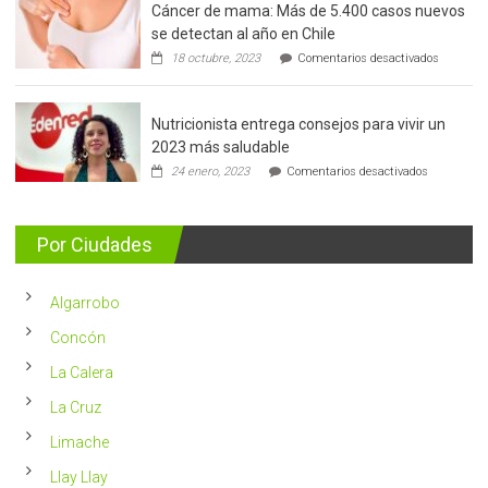
Cáncer de mama: Más de 5.400 casos nuevos
se detectan al año en Chile
en
18 octubre, 2023
Comentarios desactivados
Cáncer
de
mama:
Nutricionista entrega consejos para vivir un
Más
de
2023 más saludable
5.400
en
24 enero, 2023
Comentarios desactivados
casos
Nutricionis
nuevos
entrega
se
consejos
detectan
para
Por Ciudades
al
vivir
año
un
en
2023
Chile
Algarrobo
más
saludable
Concón
La Calera
La Cruz
Limache
Llay Llay