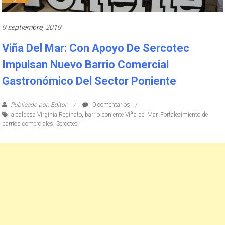
9 septiembre, 2019
Viña Del Mar: Con Apoyo De Sercotec
Impulsan Nuevo Barrio Comercial
Gastronómico Del Sector Poniente
Publicado por: Editor
0 comentarios
alcaldesa Virginia Reginato
,
barrio poniente Viña del Mar
,
Fortalecimiento de
barrios comerciales
,
Sercotec