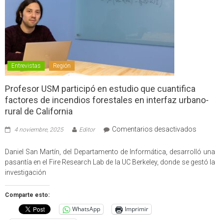
Entrevistas
Región
Profesor USM participó en estudio que cuantifica
factores de incendios forestales en interfaz urbano-
rural de California
en
Comentarios desactivados
4 noviembre, 2025
Editor
Profes
USM
Daniel San Martín, del Departamento de Informática, desarrolló una
partici
pasantía en el Fire Research Lab de la UC Berkeley, donde se gestó la
en
investigación
estudio
que
Comparte esto:
cuantif
WhatsApp
Imprimir
factore