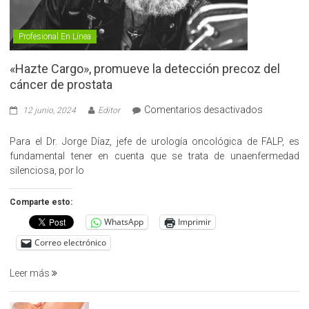
Profesional En Línea
«Hazte Cargo», promueve la detección precoz del
cáncer de prostata
en
Comentarios desactivados
12 junio, 2024
Editor
«Hazte
Cargo»,
Para el Dr. Jorge Díaz, jefe de urología oncológica de FALP, es
promueve
fundamental tener en cuenta que se trata de unaenfermedad
la
silenciosa, por lo
detección
precoz
Comparte esto:
del
WhatsApp
Imprimir
cáncer
de
Correo electrónico
prostata
Leer más