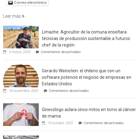
de
Correo electrónico
incendi
foresta
Leer más
en
interfaz
Limache: Agricultor de la comuna enseñara
urbano
técnicas de producción sustentable a futuros
rural
chef de la región
de
en
3 marzo, 2023
Comentarios desactivados
Californ
Limache:
Agricultor
de
Gerardo Weinstein: el chileno que con un
la
comuna
software potenció el negocio de empresas en
enseñara
Estados Unidos
técnicas
en
de
18 noviembre, 2022
Comentarios desactivados
Gerardo
producción
Weinstein:
sustentable
el
a
Ginecólogo aclara cinco mitos en torno al cáncer
chileno
futuros
que
chef
de mama
con
de
en
19 octubre, 2022
Comentarios desactivados
un
la
Ginecólog
software
región
aclara
potenció
cinco
el