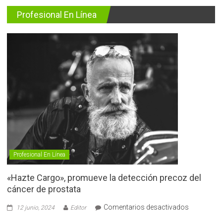
Profesional En Línea
Profesional En Línea
«Hazte Cargo», promueve la detección precoz del
cáncer de prostata
en
Comentarios desactivados
12 junio, 2024
Editor
«Hazte