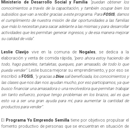
Ministerio de Desarrollo Social y Familia
“puedan obtener los
conocimientos a través de la capacitación, y también ocupar bien los
subsidios que van a recibir gracias a este programa. Para
FOSIS
, damos
el cumplimiento de nuestra misión de dar oportunidades a las familias
que más lo necesitan para sacar adelante a las mismas y para desarrollar
actividades que les permitan generar ingresos, y de esa manera mejorar
su calidad de vida”
.
Leslie Clavijo
vive en la comuna de
Nogales
, se dedica a la
elaboración y venta de comida rápida,
“pero ahora estoy haciendo de
todo, hago pasteles, tartaletas, queques, pan amasado, de todo lo que
pueda vender”
. Leslie busca mejorar su emprendimiento, y por eso se
inscribió a
FOSIS
,
“y gracias a
Dios
salí beneficiada, los conocimientos y
las clases que nos dan nos ayudan mucho, por eso participamos, ya que
busco financiar una amasadora o una revolvedora que permitan trabajar
sin tanto esfuerzo, porque tengo problemas en los brazos, así es que
esto va a ser una gran ayuda para mí, para aumentar la cantidad de
productos para vender”
.
El
Programa Yo Emprendo Semilla
tiene por objetivos propulsar el
fomento productivo de personas que se encuentran en situación de