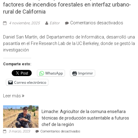
factores de incendios forestales en interfaz urbano-
rural de California
en
Comentarios desactivados
4 noviembre, 2025
Editor
Profes
USM
Daniel San Martín, del Departamento de Informática, desarrolló una
partici
pasantía en el Fire Research Lab de la UC Berkeley, donde se gestó la
en
investigación
estudio
que
Comparte esto:
cuantif
WhatsApp
Imprimir
factore
de
Correo electrónico
incendi
foresta
Leer más
en
interfaz
Limache: Agricultor de la comuna enseñara
urbano
técnicas de producción sustentable a futuros
rural
chef de la región
de
en
3 marzo, 2023
Comentarios desactivados
Californ
Limache: