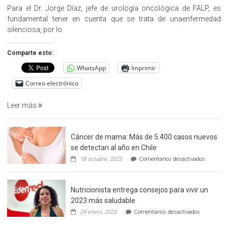
Cargo»,
Para el Dr. Jorge Díaz, jefe de urología oncológica de FALP, es
promueve
fundamental tener en cuenta que se trata de unaenfermedad
la
silenciosa, por lo
detección
precoz
Comparte esto:
del
WhatsApp
Imprimir
cáncer
de
Correo electrónico
prostata
Leer más
Cáncer de mama: Más de 5.400 casos nuevos
se detectan al año en Chile
en
18 octubre, 2023
Comentarios desactivados
Cáncer
de
mama:
Nutricionista entrega consejos para vivir un
Más
de
2023 más saludable
5.400
en
24 enero, 2023
Comentarios desactivados
casos
Nutricionis
nuevos
entrega