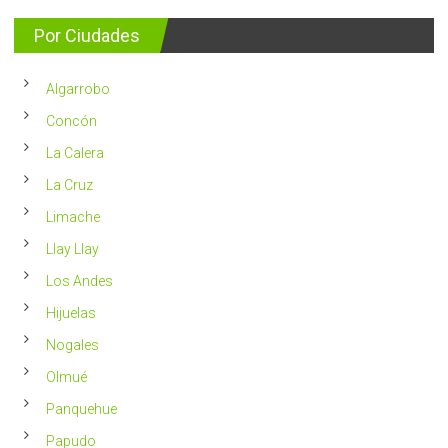
se
consejos
detectan
para
Por Ciudades
al
vivir
año
un
en
2023
Chile
Algarrobo
más
saludable
Concón
La Calera
La Cruz
Limache
Llay Llay
Los Andes
Hijuelas
Nogales
Olmué
Panquehue
Papudo