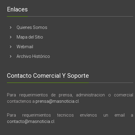
“28
de
Enlaces
marzo
vida,
tragedia
y
Quienes Somos
memoria”
Mapa del Sitio
Webmail
Archivo Histórico
Contacto Comercial Y Soporte
Para requerimientos de prensa, administracion o comercial
contactenos a
prensa@masnoticia.cl
.
Para requerimientos tecnicos envíenos un email a
contacto@masnoticia.cl
.