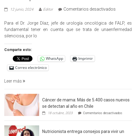
en
Comentarios desactivados
12 junio, 2024
Editor
«Hazte
Cargo»,
Para el Dr. Jorge Díaz, jefe de urología oncológica de FALP, es
promueve
fundamental tener en cuenta que se trata de unaenfermedad
la
silenciosa, por lo
detección
precoz
Comparte esto:
del
WhatsApp
Imprimir
cáncer
de
Correo electrónico
prostata
Leer más
Cáncer de mama: Más de 5.400 casos nuevos
se detectan al año en Chile
en
18 octubre, 2023
Comentarios desactivados
Cáncer
de
mama:
Nutricionista entrega consejos para vivir un
Más
de