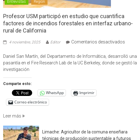
Entrevistas
Región
Profesor USM participó en estudio que cuantifica
factores de incendios forestales en interfaz urbano-
rural de California
en
Comentarios desactivados
4 noviembre, 2025
Editor
Profes
USM
Daniel San Martín, del Departamento de Informática, desarrolló una
partici
pasantía en el Fire Research Lab de la UC Berkeley, donde se gestó la
en
investigación
estudio
que
Comparte esto:
cuantif
WhatsApp
Imprimir
factore
de
Correo electrónico
incendi
foresta
Leer más
en
interfaz
Limache: Agricultor de la comuna enseñara
urbano
técnicas de producción sustentable a futuros
rural