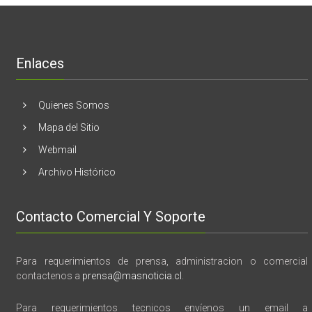
lanzamient
de
libro
“28
de
Enlaces
marzo
vida,
tragedia
y
Quienes Somos
memoria”
Mapa del Sitio
Webmail
Archivo Histórico
Contacto Comercial Y Soporte
Para requerimientos de prensa, administracion o comercial
contactenos a
prensa@masnoticia.cl
.
Para requerimientos tecnicos envíenos un email a