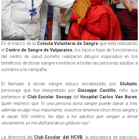
En el marco de la
Colecta Voluntaria de Sangre
que está realizando
el
Centro de Sangre de Valparaíso
, los hijos e hijas de funcionarios
del centro de salud porteño realizaron dibujos inspirados en los
beneficios de donar sangre e invitaron a todas las personas adultas a
sumarse a la campaña.
El llamado a donar sangre estuvo encabezado por
Globulín
,
personaje que fue interpretado por
Giuseppe Castillo
, niño que
pertenece al
Club Escolar Snoopy
del
Hospital Carlos Van Buren
,
quien expresó que
“si una persona dona sangre puede salvar a tres,
además es algo muy importante, nosotros tenemos cinco litros sangre y
le sacan 500 mililitro, les digo a los adultos que vengan a donar
obviamente, yo me disfracé de un glóbulo rojo”
.
La directora del
Club Escolar del HCVB
, la educadora de párvulos,