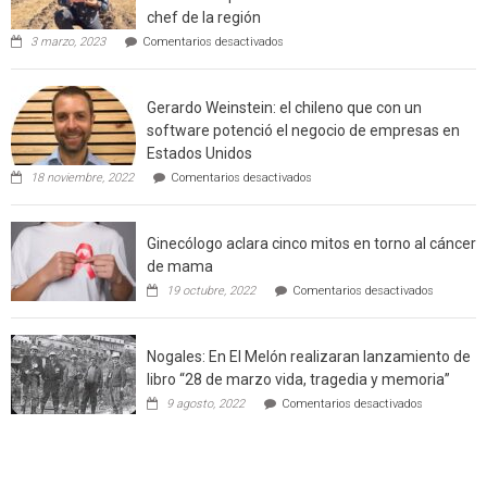
chef de la región
de
en
3 marzo, 2023
Comentarios desactivados
Californ
Limache:
Agricultor
de
Gerardo Weinstein: el chileno que con un
la
comuna
software potenció el negocio de empresas en
enseñara
Estados Unidos
técnicas
en
de
18 noviembre, 2022
Comentarios desactivados
Gerardo
producción
Weinstein:
sustentable
el
a
Ginecólogo aclara cinco mitos en torno al cáncer
chileno
futuros
que
chef
de mama
con
de
en
19 octubre, 2022
Comentarios desactivados
un
la
Ginecólog
software
región
aclara
potenció
cinco
el
Nogales: En El Melón realizaran lanzamiento de
mitos
negocio
en
libro “28 de marzo vida, tragedia y memoria”
de
torno
empresas
en
9 agosto, 2022
Comentarios desactivados
al
en
Nogales:
cáncer
Estados
En
de
Unidos
El
mama
Melón
realizaran