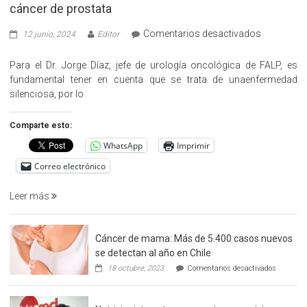
cáncer de prostata
en
Comentarios desactivados
12 junio, 2024
Editor
«Hazte
Cargo»,
Para el Dr. Jorge Díaz, jefe de urología oncológica de FALP, es
promueve
fundamental tener en cuenta que se trata de unaenfermedad
la
silenciosa, por lo
detección
precoz
Comparte esto:
del
WhatsApp
Imprimir
cáncer
de
Correo electrónico
prostata
Leer más
Cáncer de mama: Más de 5.400 casos nuevos
se detectan al año en Chile
en
18 octubre, 2023
Comentarios desactivados
Cáncer
de
mama: