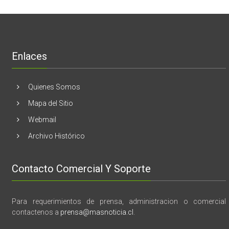
Melón
realizaran
lanzamient
de
libro
“28
de
Enlaces
marzo
vida,
tragedia
y
Quienes Somos
memoria”
Mapa del Sitio
Webmail
Archivo Histórico
Contacto Comercial Y Soporte
Para requerimientos de prensa, administracion o comercial
contactenos a
prensa@masnoticia.cl
.