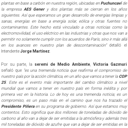
plantas en base a carbón en nuestra región, ubicadas en
Puchuncaví
de
la empresa
AES Gener
y dos plantas más se cierran en los años
siguientes. Así que esperamos un gran desarrollo de energías limpias y
sanas, energías en base a energía solar, eólica y otras fuentes no
contaminantes. Este hecho está vinculado a otras noticias como la
electromovilidad, el uso eléctrico en las industrias y otras que nos van a
permitir no solamente cumplir con los acuerdos de París, sino ir más allá
en los avances en nuestro plan de descontaminación”
detalló el
Intendente
Jorge Martínez
.
Por su parte, la
seremi de Medio Ambiente
,
Victoria Gazmuri
señaló que
“es una tremenda noticia que reafirma el compromiso de
nuestro país por la acción climática, en un año que vamos a tener la
COP
25
. Este es el evento más importante del cambio climático a nivel
mundial que vamos a tener en nuestro país en forma inédita y por
primera vez en la historia. Lo de hoy es una tremenda noticia; es un
compromiso, es un paso más en el camino que nos ha trazado el
Presidente Piñera
en su programa de gobierno. Así que estamos muy
contentos. Esto significa que dos millones de toneladas de dióxido de
carbono al año van a dejar de ser emitidas a la atmósfera y además tres
mil toneladas de dióxido de azufre que van a dejar de ser emitidas en la