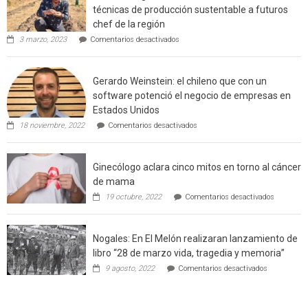
técnicas de producción sustentable a futuros
rural
chef de la región
de
en
3 marzo, 2023
Comentarios desactivados
Californ
Limache:
Agricultor
de
Gerardo Weinstein: el chileno que con un
la
comuna
software potenció el negocio de empresas en
enseñara
Estados Unidos
técnicas
en
de
18 noviembre, 2022
Comentarios desactivados
Gerardo
producción
Weinstein:
sustentable
el
a
Ginecólogo aclara cinco mitos en torno al cáncer
chileno
futuros
que
chef
de mama
con
de
en
19 octubre, 2022
Comentarios desactivados
un
la
Ginecólog
software
región
aclara
potenció
cinco
el
Nogales: En El Melón realizaran lanzamiento de
mitos
negocio
en
libro “28 de marzo vida, tragedia y memoria”
de
torno
empresas
en
9 agosto, 2022
Comentarios desactivados
al
en
Nogales:
cáncer
Estados
En
de
Unidos
El
mama