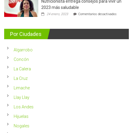
Nutricionista entrega consejos para vivir un
Más
de
2023 más saludable
5.400
en
24 enero, 2023
Comentarios desactivados
casos
Nutricionis
nuevos
entrega
se
consejos
detectan
para
Por Ciudades
al
vivir
año
un
en
2023
Chile
Algarrobo
más
saludable
Concón
La Calera
La Cruz
Limache
Llay Llay
Los Andes
Hijuelas
Nogales