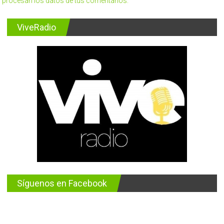
procesan los datos de tus comentarios.
ViveRadio
Síguenos en Facebook