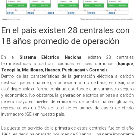
En el país existen 28 centrales con
18 años promedio de operación
En el
Sistema Eléctrico Nacional
existen 28 centrales
termoeléctricas a carbón, ubicadas en seis comunas (
Iquique
,
Tocopilla
,
Mejillones
,
Huasco
,
Puchuncaví
y
Coronel
).
Dentro de las características de la generación eléctrica a carbón
destaca que es una energía conocida como de base, es decir, que
está disponible en forma continua, aportando a un suministro seguro
y económico. No obstante, la generación eléctrica en base a carbón
genera mayores niveles de emisiones de contaminantes globales,
representando un 26% del total de emisiones de gases de efecto
invernadero (GEI) en nuestro país.
La puesta en servicio de la primera de estas centrales fue en el año
1964, es decir, ha operado por más de 50 años. Una parte importante