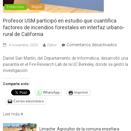
Entrevistas
Región
Profesor USM participó en estudio que cuantifica
factores de incendios forestales en interfaz urbano-
rural de California
en
Comentarios desactivados
4 noviembre, 2025
Editor
Profes
USM
Daniel San Martín, del Departamento de Informática, desarrolló una
partici
pasantía en el Fire Research Lab de la UC Berkeley, donde se gestó la
en
investigación
estudio
que
Comparte esto:
cuantif
WhatsApp
Imprimir
factore
de
Correo electrónico
incendi
foresta
Leer más
en
interfaz
Limache: Agricultor de la comuna enseñara
urbano