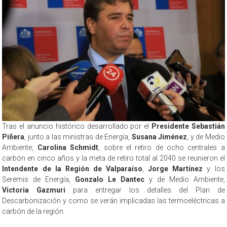
Tras el anuncio histórico desarrollado por el
Presidente Sebastián
Piñera
, junto a las ministras de Energía,
Susana Jiménez
, y de Medio
Ambiente,
Carolina Schmidt
, sobre el retiro de ocho centrales a
carbón en cinco años y la meta de retiro total al 2040 se reunieron el
Intendente de la Región de Valparaíso
,
Jorge Martínez
y los
Seremis de Energía,
Gonzalo Le Dantec
y de Medio Ambiente,
Victoria Gazmuri
para entregar los detalles del Plan de
Descarbonización y como se verán implicadas las termoeléctricas a
carbón de la región.