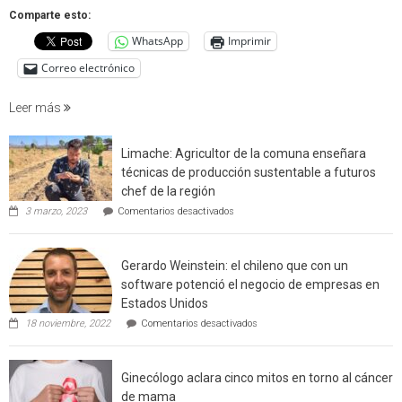
que
Comparte esto:
cuantif
WhatsApp
Imprimir
factore
de
Correo electrónico
incendi
foresta
Leer más
en
interfaz
Limache: Agricultor de la comuna enseñara
urbano
técnicas de producción sustentable a futuros
rural
chef de la región
de
en
3 marzo, 2023
Comentarios desactivados
Californ
Limache:
Agricultor
de
Gerardo Weinstein: el chileno que con un
la
comuna
software potenció el negocio de empresas en
enseñara
Estados Unidos
técnicas
en
de
18 noviembre, 2022
Comentarios desactivados
Gerardo
producción
Weinstein:
sustentable
el
a
Ginecólogo aclara cinco mitos en torno al cáncer
chileno
futuros
que
chef
de mama