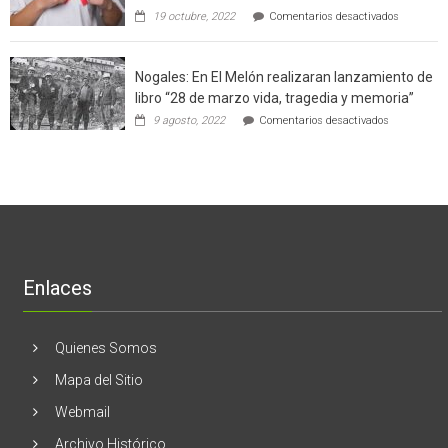
con
de
en
19 octubre, 2022
Comentarios desactivados
un
la
Ginecólog
software
región
aclara
potenció
cinco
el
Nogales: En El Melón realizaran lanzamiento de
mitos
negocio
en
libro “28 de marzo vida, tragedia y memoria”
de
torno
empresas
en
9 agosto, 2022
Comentarios desactivados
al
en
Nogales:
cáncer
Estados
En
de
Unidos
El
mama
Melón
realizaran
lanzamient
de
libro
“28
de
Enlaces
marzo
vida,
tragedia
y
Quienes Somos
memoria”
Mapa del Sitio
Webmail
Archivo Histórico