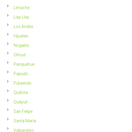
Limache
Llay Llay
Los Andes
Hijuelas
Nogales
Olmué
Panquehue
Papudo
Putaendo
Quillota
Quilpué
San Felipe
Santa María
Valparaíso