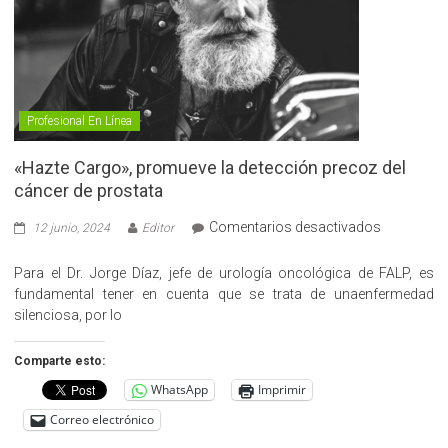
Profesional En Línea
«Hazte Cargo», promueve la detección precoz del
cáncer de prostata
en
Comentarios desactivados
12 junio, 2024
Editor
«Hazte
Cargo»,
Para el Dr. Jorge Díaz, jefe de urología oncológica de FALP, es
promueve
fundamental tener en cuenta que se trata de unaenfermedad
la
silenciosa, por lo
detección
precoz
Comparte esto:
del
WhatsApp
Imprimir
cáncer
de
Correo electrónico
prostata