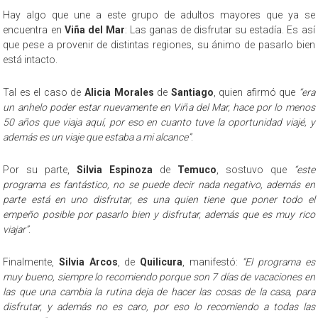
Hay algo que une a este grupo de adultos mayores que ya se
encuentra en
Viña del Mar
: Las ganas de disfrutar su estadía. Es así
que pese a provenir de distintas regiones, su ánimo de pasarlo bien
está intacto.
Tal es el caso de
Alicia Morales
de
Santiago
, quien afirmó que
“era
un anhelo poder estar nuevamente en Viña del Mar, hace por lo menos
50 años que viaja aquí, por eso en cuanto tuve la oportunidad viajé, y
además es un viaje que estaba a mi alcance”
.
Por su parte,
Silvia Espinoza
de
Temuco
, sostuvo que
“este
programa es fantástico, no se puede decir nada negativo, además en
parte está en uno disfrutar, es una quien tiene que poner todo el
empeño posible por pasarlo bien y disfrutar, además que es muy rico
viajar”
.
Finalmente,
Silvia Arcos
, de
Quilicura
, manifestó:
“El programa es
muy bueno, siempre lo recomiendo porque son 7 días de vacaciones en
las que una cambia la rutina deja de hacer las cosas de la casa, para
disfrutar, y además no es caro, por eso lo recomiendo a todas las