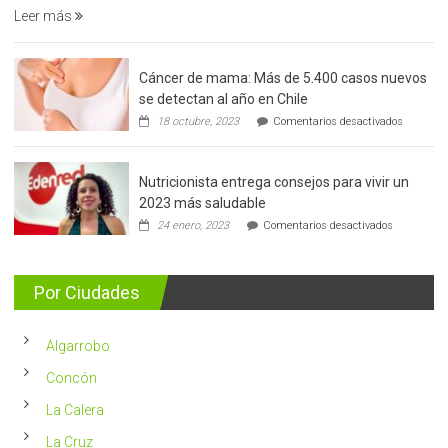
Leer más
Cáncer de mama: Más de 5.400 casos nuevos
se detectan al año en Chile
en
18 octubre, 2023
Comentarios desactivados
Cáncer
de
mama:
Nutricionista entrega consejos para vivir un
Más
de
2023 más saludable
5.400
en
24 enero, 2023
Comentarios desactivados
casos
Nutricionis
nuevos
entrega
se
consejos
detectan
para
Por Ciudades
al
vivir
año
un
en
2023
Chile
Algarrobo
más
saludable
Concón
La Calera
La Cruz