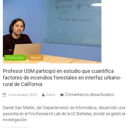
Entrevistas
Región
Profesor USM participó en estudio que cuantifica
factores de incendios forestales en interfaz urbano-
rural de California
en
Comentarios desactivados
4 noviembre, 2025
Editor
Profes
USM
Daniel San Martín, del Departamento de Informática, desarrolló una
partici
pasantía en el Fire Research Lab de la UC Berkeley, donde se gestó la
en
investigación
estudio