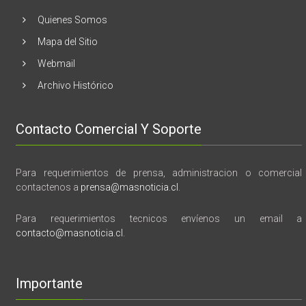
tragedia
y
Quienes Somos
memoria”
Mapa del Sitio
Webmail
Archivo Histórico
Contacto Comercial Y Soporte
Para requerimientos de prensa, administracion o comercial
contactenos a
prensa@masnoticia.cl
.
Para requerimientos tecnicos envíenos un email a
contacto@masnoticia.cl
.
Importante