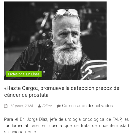
Profesional En Línea
«Hazte Cargo», promueve la detección precoz del
cáncer de prostata
en
Comentarios desactivados
12 junio, 2024
Editor
«Hazte
Cargo»,
Para el Dr. Jorge Díaz, jefe de urología oncológica de FALP, es
promueve
fundamental tener en cuenta que se trata de unaenfermedad
la
silenciosa, por lo