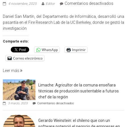
en
Comentarios desactivados
4 noviembre, 2025
Editor
Profes
USM
Daniel San Martín, del Departamento de Informática, desarrolló una
partici
pasantía en el Fire Research Lab de la UC Berkeley, donde se gestó la
en
investigación
estudio
que
Comparte esto:
cuantif
WhatsApp
Imprimir
factore
de
Correo electrónico
incendi
foresta
Leer más
en
interfaz
Limache: Agricultor de la comuna enseñara
urbano
técnicas de producción sustentable a futuros
rural
chef de la región
de
en
3 marzo, 2023
Comentarios desactivados
Californ
Limache:
Agricultor
de
Gerardo Weinstein: el chileno que con un
la
comuna
software potenció el negocio de empresas en