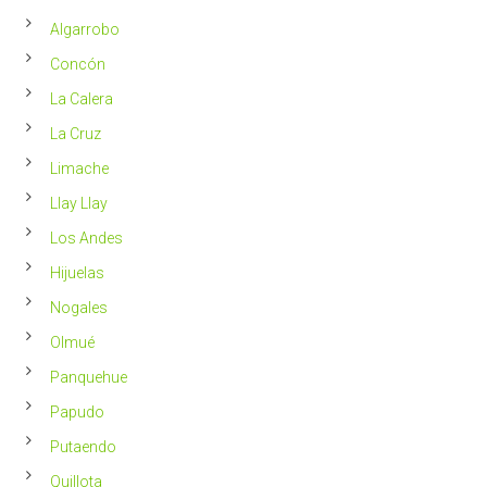
en
2023
Chile
Algarrobo
más
saludable
Concón
La Calera
La Cruz
Limache
Llay Llay
Los Andes
Hijuelas
Nogales
Olmué
Panquehue
Papudo
Putaendo
Quillota