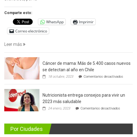
detección
precoz
Comparte esto:
del
WhatsApp
Imprimir
cáncer
de
Correo electrónico
prostata
Leer más
Cáncer de mama: Más de 5.400 casos nuevos
se detectan al año en Chile
en
18 octubre, 2023
Comentarios desactivados
Cáncer
de
mama:
Nutricionista entrega consejos para vivir un
Más
de
2023 más saludable
5.400
en
24 enero, 2023
Comentarios desactivados
casos
Nutricionis
nuevos
entrega
se
consejos
detectan
para
Por Ciudades
al
vivir
año
un