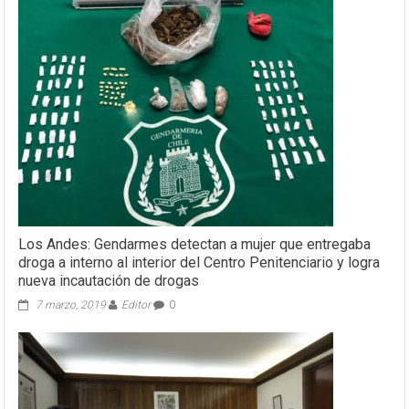
OPS
inicia
misión
en
apoyo
a
Seremi
de
Salud
para
prevenir
propagación
del
zancudo
transmisor
Los Andes: Gendarmes detectan a mujer que entregaba
del
droga a interno al interior del Centro Penitenciario y logra
dengue
nueva incautación de drogas
7 marzo, 2019
Editor
0