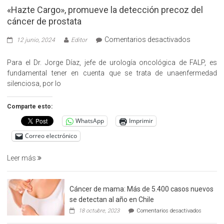
«Hazte Cargo», promueve la detección precoz del
cáncer de prostata
en
Comentarios desactivados
12 junio, 2024
Editor
«Hazte
Cargo»,
Para el Dr. Jorge Díaz, jefe de urología oncológica de FALP, es
promueve
fundamental tener en cuenta que se trata de unaenfermedad
la
silenciosa, por lo
detección
precoz
Comparte esto:
del
WhatsApp
Imprimir
cáncer
de
Correo electrónico
prostata
Leer más
Cáncer de mama: Más de 5.400 casos nuevos
se detectan al año en Chile
en
18 octubre, 2023
Comentarios desactivados
Cáncer