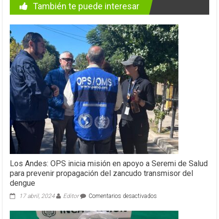
También te puede interesar
Los Andes: OPS inicia misión en apoyo a Seremi de Salud
para prevenir propagación del zancudo transmisor del
dengue
en
17 abril, 2024
Editor
Comentarios desactivados
Los
Andes: