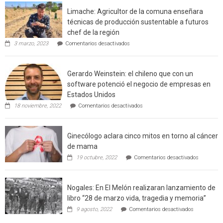
interfaz
Limache: Agricultor de la comuna enseñara
urbano
técnicas de producción sustentable a futuros
rural
chef de la región
de
en
3 marzo, 2023
Comentarios desactivados
Californ
Limache:
Agricultor
de
Gerardo Weinstein: el chileno que con un
la
comuna
software potenció el negocio de empresas en
enseñara
Estados Unidos
técnicas
en
de
18 noviembre, 2022
Comentarios desactivados
Gerardo
producción
Weinstein:
sustentable
el
a
Ginecólogo aclara cinco mitos en torno al cáncer
chileno
futuros
que
chef
de mama
con
de
en
19 octubre, 2022
Comentarios desactivados
un
la
Ginecólog
software
región
aclara
potenció
cinco
el
Nogales: En El Melón realizaran lanzamiento de
mitos
negocio
en
libro “28 de marzo vida, tragedia y memoria”
de
torno
empresas
en
9 agosto, 2022
Comentarios desactivados
al
en
Nogales:
cáncer
Estados
En