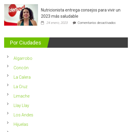
de
mama:
Nutricionista entrega consejos para vivir un
Más
de
2023 más saludable
5.400
en
24 enero, 2023
Comentarios desactivados
casos
Nutricionis
nuevos
entrega
se
consejos
detectan
para
Por Ciudades
al
vivir
año
un
en
2023
Chile
Algarrobo
más
saludable
Concón
La Calera
La Cruz
Limache
Llay Llay
Los Andes
Hijuelas