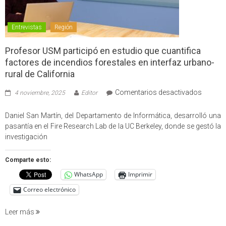
Entrevistas
Región
Profesor USM participó en estudio que cuantifica
factores de incendios forestales en interfaz urbano-
rural de California
en
Comentarios desactivados
4 noviembre, 2025
Editor
Profes
USM
Daniel San Martín, del Departamento de Informática, desarrolló una
partici
pasantía en el Fire Research Lab de la UC Berkeley, donde se gestó la
en
investigación
estudio
que
Comparte esto:
cuantif
WhatsApp
Imprimir
factore
de
Correo electrónico
incendi
foresta
Leer más
en