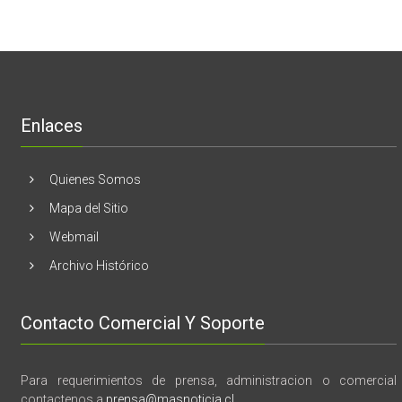
de
Unidos
El
mama
Melón
realizaran
lanzamient
de
libro
“28
de
Enlaces
marzo
vida,
tragedia
y
Quienes Somos
memoria”
Mapa del Sitio
Webmail
Archivo Histórico
Contacto Comercial Y Soporte
Para requerimientos de prensa, administracion o comercial
contactenos a
prensa@masnoticia.cl
.