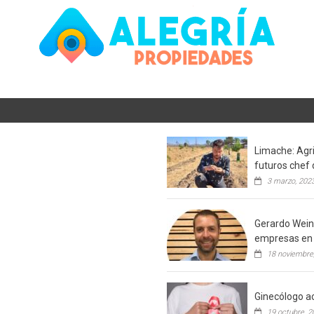
Limache: Agri
futuros chef 
3 marzo, 202
Gerardo Weins
empresas en 
18 noviembre
Ginecólogo ac
19 octubre, 2