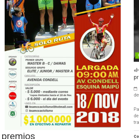
,
«H
pr
de
Pa
de
tr
y premios
Co