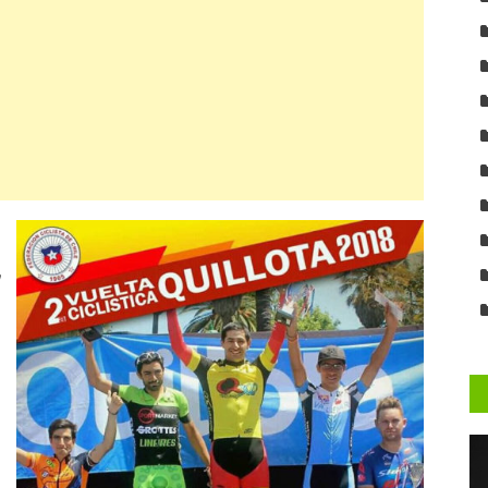
e
a
e
n
a