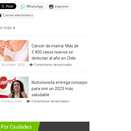
del
WhatsApp
Imprimir
cáncer
de
Correo electrónico
prostata
er más
Cáncer de mama: Más de
5.400 casos nuevos se
detectan al año en Chile
en
18 octubre, 2023
Comentarios desactivados
Cáncer
de
mama:
Nutricionista entrega consejos
Más
de
para vivir un 2023 más
5.400
saludable
casos
en
nuevos
24 enero, 2023
Comentarios desactivados
Nutricionista
se
entrega
detectan
consejos
al
para
año
vivir
en
Por Ciudades
un
Chile