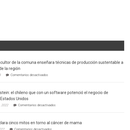
cultor de la comuna enseñara técnicas de producción sustentable a
de la región
en
3
Comentarios desactivados
Limache:
Agricultor
de
tein: el chileno que con un software potenció el negocio de
la
comuna
Estados Unidos
enseñara
en
, 2022
Comentarios desactivados
técnicas
Gerardo
de
Weinstein:
producción
el
sustentable
lara cinco mitos en torno al cáncer de mama
chileno
a
que
en
022
Comentarios desactivados
futuros