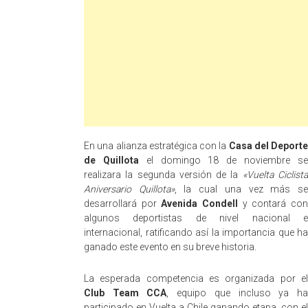
En una alianza estratégica con la
Casa del Deporte
de Quillota
el domingo 18 de noviembre s
realizara la segunda versión de la
«Vuelta Ciclist
Aniversario Quillota»
, la cual una vez más s
desarrollará por
Avenida Condell
y contará co
algunos deportistas de nivel nacional e
internacional, ratificando así la importancia que ha
ganado este evento en su breve historia.
La esperada competencia es organizada por el
Club Team CCA
, equipo que incluso ya h
participado en Vuelta a Chile ganando etapa, con el