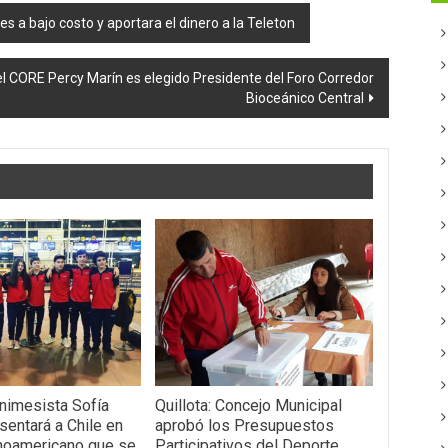
les a bajo costo y aportara el dinero a la Teleton
el CORE Percy Marín es elegido Presidente del Foro Corredor
Bioceánico Central
enimesista Sofía
Quillota: Concejo Municipal
sentará a Chile en
aprobó los Presupuestos
inoamericano que se
Participativos del Deporte