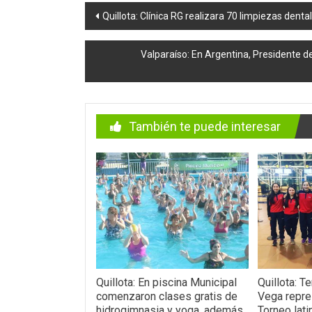
Navegación
Quillota: Clínica RG realizara 70 limpiezas denta
de
Valparaíso: En Argentina, Presidente d
entradas
También te puede interesar
Quillota: En piscina Municipal
Quillota: T
comenzaron clases gratis de
Vega repre
hidrogimnasia y yoga, además
Torneo lat