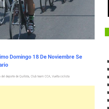
róximo Domingo 18 De Noviembre Se
ario
 del deporte de Quillota
,
Club team CCA
,
Vuelta ciclista