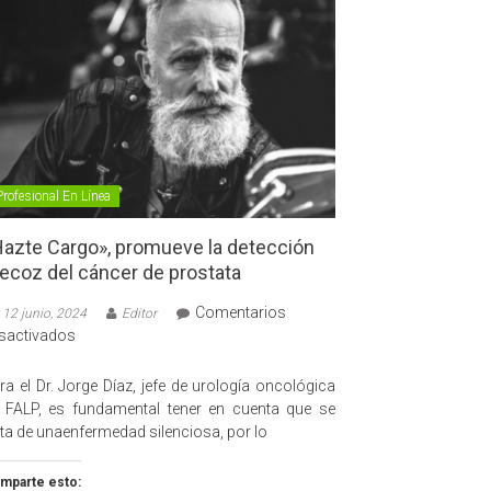
Profesional En Línea
azte Cargo», promueve la detección
ecoz del cáncer de prostata
Comentarios
12 junio, 2024
Editor
en
sactivados
«Hazte
Cargo»,
ra el Dr. Jorge Díaz, jefe de urología oncológica
promueve
 FALP, es fundamental tener en cuenta que se
la
ata de unaenfermedad silenciosa, por lo
detección
precoz
mparte esto: