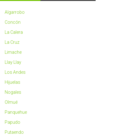
2023
más
Algarrobo
saludable
Concón
La Calera
La Cruz
Limache
Llay Llay
Los Andes
Hijuelas
Nogales
Olmué
Panquehue
Papudo
Putaendo