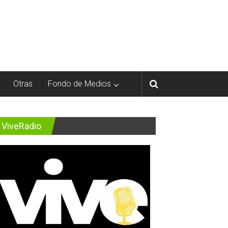
Otras
Fondo de Medios
ViveRadio