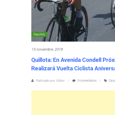
Deportes
15 noviembre, 2018
Quillota: En Avenida Condell P
Realizará Vuelta Ciclista Anivers
Publicado por: Editor
0 comentarios
Casa