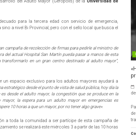
Desarrollo del Adulto Mayor (Gerópolis) de la
Universidad de
 adecuado para la tercera edad con servicio de emergencia,
ino a nivel Bi Provincial, pero con el sello local que busca el
n campaña de recolección de firmas para pedirle al ministro de
ura del actual Hospital San Martín pueda pasar a manos de esta
ra transformarlo en un gran centro destinado al adulto mayor”
,
«H
pr
ener un espacio exclusivo para los adultos mayores ayudará a
a estratégico desde el punto de vista de salud pública, hoy día la
de
 es desde el adulto mayor, la congestión que se produce en la
o mayor, la espera para un adulto mayor en emergencias es
spere 10 horas a que un mayor, por no tener algo grave»
.
Pa
de
tr
ción a toda la comunidad a ser partícipe de esta campaña de
zamiento se realizará este miércoles 3 a partir de las 10 horas
Co