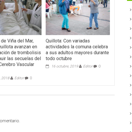
 de Viña del Mar,
Quillota: Con variadas
uillota avanzan en
actividades la comuna celebra
ción de trombolisis
a sus adultos mayores durante
uir las secuelas del
todo octubre
Cerebro Vascular
16 octubre, 2019
Editor
0
, 2018
Editor
0
comentario.