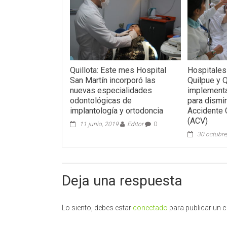
Quillota: Este mes Hospital
Hospitales
San Martín incorporó las
Quilpue y Q
nuevas especialidades
implementa
odontológicas de
para dismin
implantología y ortodoncia
Accidente 
(ACV)
11 junio, 2019
Editor
0
30 octubre
Deja una respuesta
Lo siento, debes estar
conectado
para publicar un 