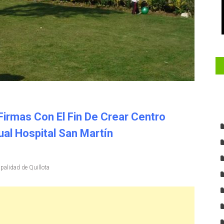
Firmas Con El Fin De Crear Centro
ual Hospital San Martín
palidad de Quillota