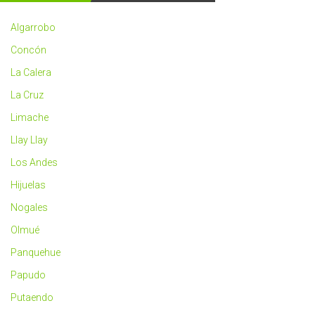
2023
más
Algarrobo
saludable
Concón
La Calera
La Cruz
Limache
Llay Llay
Los Andes
Hijuelas
Nogales
Olmué
Panquehue
Papudo
Putaendo