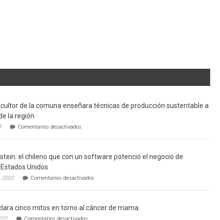
cultor de la comuna enseñara técnicas de producción sustentable a
de la región
en
3
Comentarios desactivados
Limache:
Agricultor
de
tein: el chileno que con un software potenció el negocio de
la
comuna
Estados Unidos
enseñara
en
, 2022
Comentarios desactivados
técnicas
Gerardo
de
Weinstein:
producción
el
sustentable
lara cinco mitos en torno al cáncer de mama
chileno
a
que
en
022
Comentarios desactivados
futuros