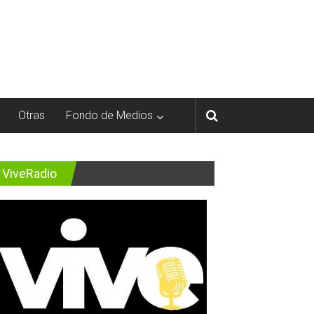
Otras
Fondo de Medios
ViveRadio