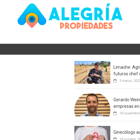
Limache: Agri
futuros chef 
3 marzo, 202
Gerardo Weins
empresas en 
18 noviembre
Ginecólogo ac
19 octubre, 2