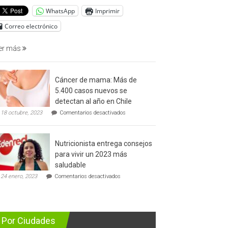
del
WhatsApp
Imprimir
cáncer
de
Correo electrónico
prostata
er más
Cáncer de mama: Más de
5.400 casos nuevos se
detectan al año en Chile
en
18 octubre, 2023
Comentarios desactivados
Cáncer
de
mama:
Nutricionista entrega consejos
Más
de
para vivir un 2023 más
5.400
saludable
casos
en
nuevos
24 enero, 2023
Comentarios desactivados
Nutricionista
se
entrega
detectan
consejos
al
para
año
vivir
en
Por Ciudades
un
Chile