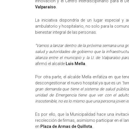
Innovación y el Centro Interdisciplinario para el 
Valparaíso
.
La iniciativa dispondría de un lugar especial y
ambulatorio y hospitalario, no solo para la comuna s
bienestar integral de las personas.
“Vamos a lanzar dentro de la próxima semana una gra
salud y autoridades de gobierno que la infraestruct
alianza entre el municipio y la U. de Valparaíso pa
afirmó el alcalde
Luis Mella
.
Por otra parte, el alcalde Mella enfatiza en que t
descongestionar el nuevo hospital ya que es un
“tem
gran demanda que tiene el sistema de salud pública
unidad de Emergencia tiene que ver con el adult
insostenible, no es lo mismo que una persona joven e
Es por ello, que la Municipalidad hace una invita
recolección de firmas, asimismo participar en el lan
en
Plaza de Armas de Quillota
.