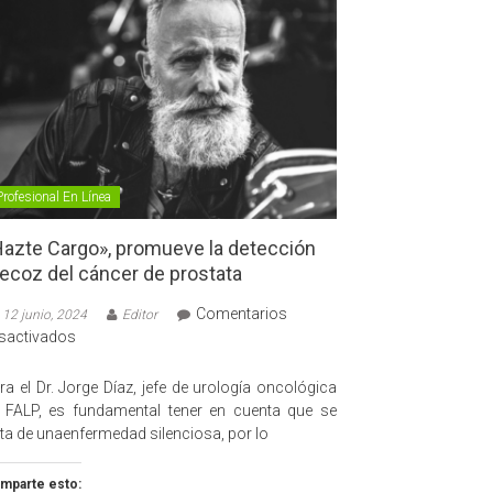
Profesional En Línea
azte Cargo», promueve la detección
ecoz del cáncer de prostata
Comentarios
12 junio, 2024
Editor
en
sactivados
«Hazte
Cargo»,
ra el Dr. Jorge Díaz, jefe de urología oncológica
promueve
 FALP, es fundamental tener en cuenta que se
la
ata de unaenfermedad silenciosa, por lo
detección
precoz
mparte esto: