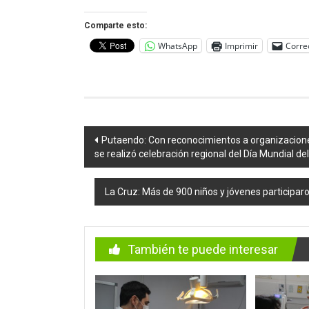
Comparte esto:
WhatsApp
Imprimir
Corre
Navegación
Putaendo: Con reconocimientos a organizacion
se realizó celebración regional del Día Mundial de
de
entradas
La Cruz: Más de 900 niños y jóvenes participaro
También te puede interesar