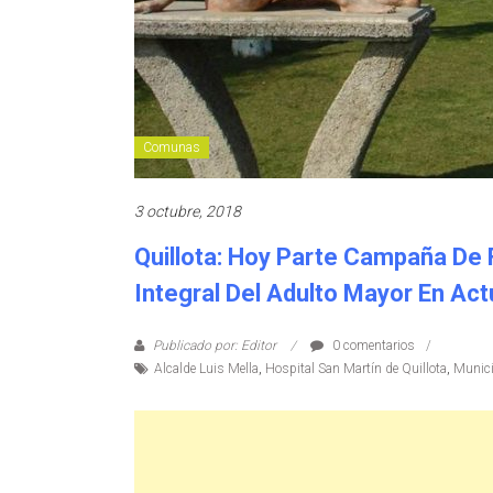
Comunas
3 octubre, 2018
Quillota: Hoy Parte Campaña De 
Integral Del Adulto Mayor En Act
Publicado por: Editor
0 comentarios
Alcalde Luis Mella
,
Hospital San Martín de Quillota
,
Munici