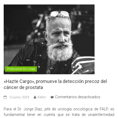
Profesional En Línea
«Hazte Cargo», promueve la detección precoz del
cáncer de prostata
en
Comentarios desactivados
12 junio, 2024
Editor
«Hazte
Cargo»,
Para el Dr. Jorge Díaz, jefe de urología oncológica de FALP, es
promueve
fundamental tener en cuenta que se trata de unaenfermedad