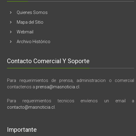
vida,
tragedia
y
Quienes Somos
memoria”
Mapa del Sitio
Webmail
Archivo Histórico
Contacto Comercial Y Soporte
Para requerimientos de prensa, administracion o comercial
contactenos a
prensa@masnoticia.cl
.
Para requerimientos tecnicos envíenos un email a
contacto@masnoticia.cl
.
Importante