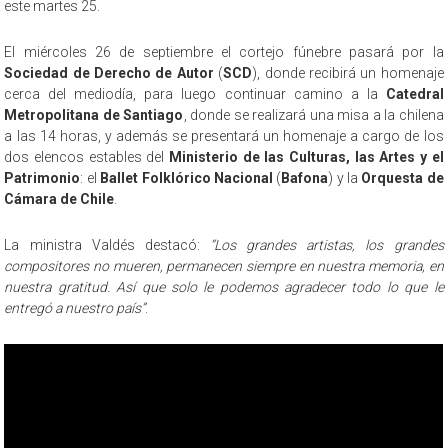
este martes 25.
El miércoles 26 de septiembre el cortejo fúnebre pasará por la
Sociedad de Derecho de Autor
(
SCD
), donde recibirá un homenaje
cerca del mediodía, para luego continuar camino a la
Catedral
Metropolitana de Santiago
, donde se realizará una misa a la chilena
a las 14 horas, y además se presentará un homenaje a cargo de los
dos elencos estables del
Ministerio de las Culturas, las Artes y el
Patrimonio
: el
Ballet Folklórico Nacional
(
Bafona
) y la
Orquesta de
Cámara de Chile
.
La ministra Valdés destacó:
“Los grandes artistas, los grandes
compositores no mueren, permanecen siempre en nuestra memoria, en
nuestra gratitud. Así que solo le podemos agradecer todo lo que le
entregó a nuestro país”
.