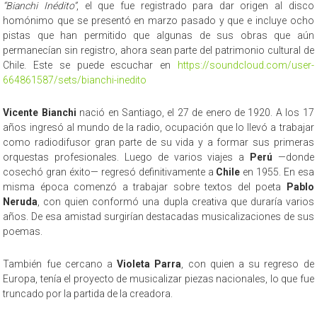
“Bianchi Inédito”
, el que fue registrado para dar origen al disco
homónimo que se presentó en marzo pasado y que e incluye ocho
pistas que han permitido que algunas de sus obras que aún
permanecían sin registro, ahora sean parte del patrimonio cultural de
Chile. Este se puede escuchar en
https://soundcloud.com/user-
664861587/sets/bianchi-inedito
Vicente Bianchi
nació en Santiago, el 27 de enero de 1920. A los 17
años ingresó al mundo de la radio, ocupación que lo llevó a trabajar
como radiodifusor gran parte de su vida y a formar sus primeras
orquestas profesionales. Luego de varios viajes a
Perú
—donde
cosechó gran éxito— regresó definitivamente a
Chile
en 1955. En esa
misma época comenzó a trabajar sobre textos del poeta
Pablo
Neruda
, con quien conformó una dupla creativa que duraría varios
años. De esa amistad surgirían destacadas musicalizaciones de sus
poemas.
También fue cercano a
Violeta Parra
, con quien a su regreso de
Europa, tenía el proyecto de musicalizar piezas nacionales, lo que fue
truncado por la partida de la creadora.