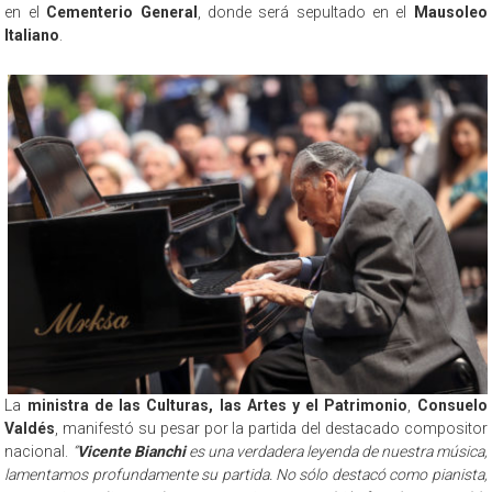
en el
Cementerio General
, donde será sepultado en el
Mausoleo
Italiano
.
La
ministra de las Culturas, las Artes y el Patrimonio
,
Consuelo
Valdés
, manifestó su pesar por la partida del destacado compositor
nacional.
“
Vicente Bianchi
es una verdadera leyenda de nuestra música,
lamentamos profundamente su partida. No sólo destacó como pianista,