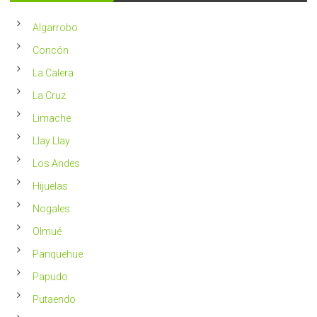
año
un
en
2023
Chile
Algarrobo
más
saludable
Concón
La Calera
La Cruz
Limache
Llay Llay
Los Andes
Hijuelas
Nogales
Olmué
Panquehue
Papudo
Putaendo