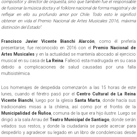
compositor y director de orquesta, sino que también fue el responsable
de fusionar la música docta y el folklore nacional de forma magistral y de
reflejar en ello su profundo amor por Chile. Todo esto le significó
obtener en vida el Premio Nacional de Artes Musicales 2016, máxima
distinción del Estado”
.
Francisco Javier Vicente Bianchi Alarcón
, como él prefería
presentarse, fue reconocido en 2016 con el
Premio Nacional de
Artes Musicales
y en la actualidad se mantenía abocado al ejercicio
musical en su casa de
La Reina
. Falleció esta madrugada en su casa
debido a complicaciones de salud causadas por una falla
multisistémica.
Los homenajes de despedida comenzarón a las 15 horas de este
lunes, cuando el féretro pasó por el
Centro Cultural de La Reina
Vicente Bianchi
, luego por la iglesia
Santa Marta
, donde hacía sus
tradicionales misas a la chilena, así como por el frontis de la
Municipalidad de Ñuñoa
, comuna de la que era hijo ilustre. Luego se
dirigió a la sala Arrau del
Teatro Municipal de Santiago
, donde serán
velados sus restos, y donde la ciudadanía se puede acercar para
despedirlo y agradecer su legado en un libro de condolencias desde