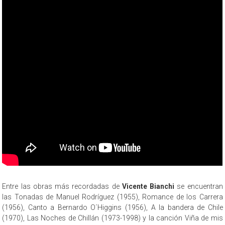
Entre las obras más recordadas de
Vicente Bianchi
se encuentran
las Tonadas de Manuel Rodríguez (1955), Romance de los Carrera
(1956), Canto a Bernardo O´Higgins (1956), A la bandera de Chile
(1970), Las Noches de Chillán (1973-1998) y la canción Viña de mis