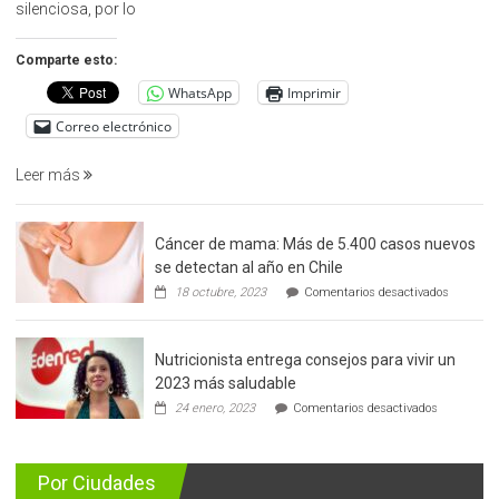
la
silenciosa, por lo
detección
precoz
Comparte esto:
del
WhatsApp
Imprimir
cáncer
de
Correo electrónico
prostata
Leer más
Cáncer de mama: Más de 5.400 casos nuevos
se detectan al año en Chile
en
18 octubre, 2023
Comentarios desactivados
Cáncer
de
mama:
Nutricionista entrega consejos para vivir un
Más
de
2023 más saludable
5.400
en
24 enero, 2023
Comentarios desactivados
casos
Nutricionis
nuevos
entrega
se
consejos
detectan
para
Por Ciudades
al
vivir