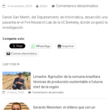
en
Comentarios desactivados
4 noviembre, 2025
Editor
Profes
USM
Daniel San Martín, del Departamento de Informática, desarrolló una
partici
pasantía en el Fire Research Lab de la UC Berkeley, donde se gestó la
en
investigación
estudio
que
Comparte esto:
cuantif
WhatsApp
Imprimir
factore
de
Correo electrónico
incendi
foresta
Leer más
en
interfaz
Limache: Agricultor de la comuna enseñara
urbano
técnicas de producción sustentable a futuros
rural
chef de la región
de
en
3 marzo, 2023
Comentarios desactivados
Californ
Limache:
Agricultor
de
Gerardo Weinstein: el chileno que con un
la