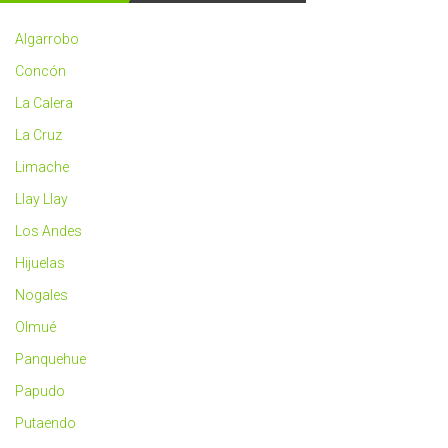
2023
más
Algarrobo
saludable
Concón
La Calera
La Cruz
Limache
Llay Llay
Los Andes
Hijuelas
Nogales
Olmué
Panquehue
Papudo
Putaendo