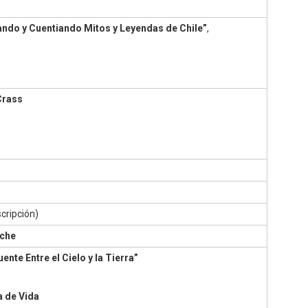
tando y Cuentiando Mitos y Leyendas de Chile”
,
Crass
scripción)
lche
te Entre el Cielo y la Tierra”
a de Vida