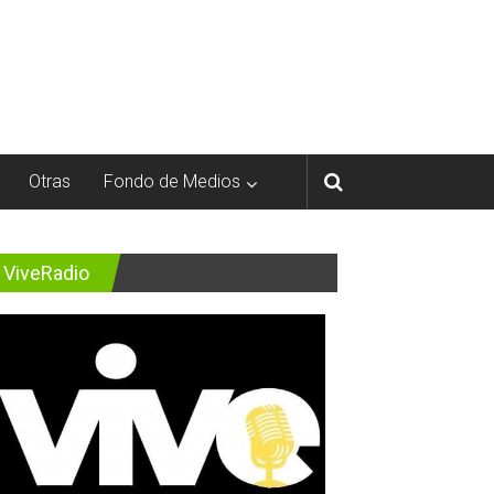
Otras
Fondo de Medios
ViveRadio