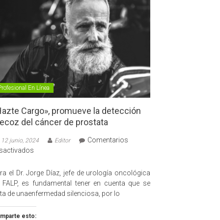
Profesional En Línea
azte Cargo», promueve la detección
ecoz del cáncer de prostata
Comentarios
12 junio, 2024
Editor
en
sactivados
«Hazte
Cargo»,
ra el Dr. Jorge Díaz, jefe de urología oncológica
promueve
 FALP, es fundamental tener en cuenta que se
la
ata de unaenfermedad silenciosa, por lo
detección
precoz
mparte esto: