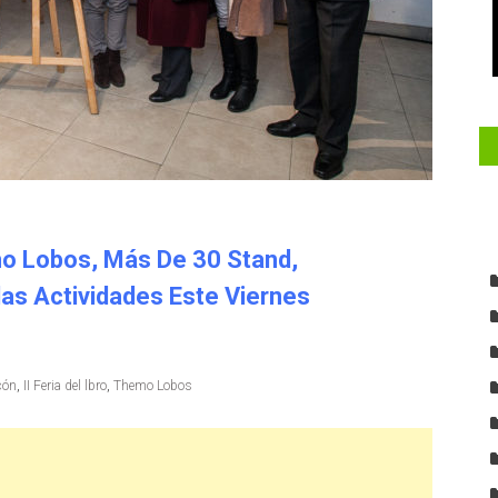
 Lobos, Más De 30 Stand,
as Actividades Este Viernes
cón
,
II Feria del lbro
,
Themo Lobos