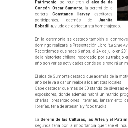
Patrimonio
, se reunieron el
alcalde de
Concón
,
Oscar Sumonte
, la seremi de la
cartera,
Constance Harvey
, escritores
participantes, además de
Juanita
Bobadilla
, viuda del caricaturista homenajeado.
En la ceremonia se destacó también el conmoved
domingo realizará la Presentación Libro
“La Gran A
Recordamos que hace 6 años, el 24 de julio en 2012
de la historieta chilena, recordado por su trabajo 
año son varias actividades donde se le rendirá un 
El alcalde Sumonte destacó que además de la motiva
año se le va a dar un realce a los artistas locales.
Cabe destacar que más de 30 stands de diversas ed
expositores, donde además habrá un nutrido pro
charlas, presentaciones literarias, lanzamiento d
librerías, feria de artesanía y food trucks.
La
Seremi de las Culturas, las Artes y el Patri
segunda feria por la importancia que tiene el incu