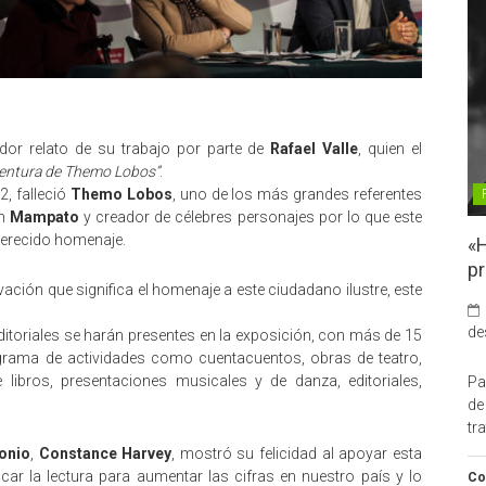
or relato de su trabajo por parte de
Rafael Valle
, quien el
ventura de Themo Lobos”
.
, falleció
Themo Lobos
, uno de los más grandes referentes
en
Mampato
y creador de célebres personajes por lo que este
merecido homenaje.
«H
pr
ción que significa el homenaje a este ciudadano ilustre, este
de
itoriales se harán presentes en la exposición, con más de 15
grama de actividades como cuentacuentos, obras de teatro,
e libros, presentaciones musicales y de danza, editoriales,
Pa
de
tr
monio
,
Constance Harvey
, mostró su felicidad al apoyar esta
lcar la lectura para aumentar las cifras en nuestro país y lo
Co