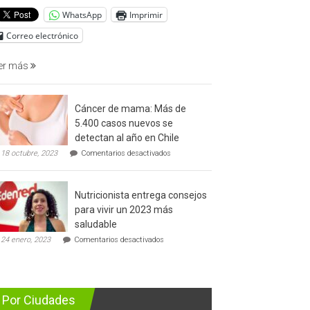
del
WhatsApp
Imprimir
cáncer
de
Correo electrónico
prostata
er más
Cáncer de mama: Más de
5.400 casos nuevos se
detectan al año en Chile
en
18 octubre, 2023
Comentarios desactivados
Cáncer
de
mama:
Nutricionista entrega consejos
Más
de
para vivir un 2023 más
5.400
saludable
casos
en
nuevos
24 enero, 2023
Comentarios desactivados
Nutricionista
se
entrega
detectan
consejos
al
para
año
vivir
en
Por Ciudades
un
Chile