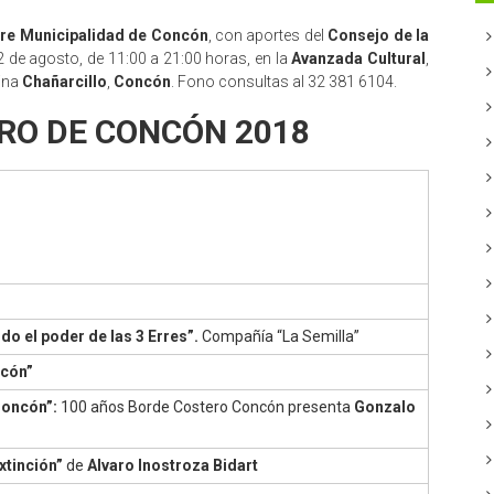
tre Municipalidad de Concón
, con aportes del
Consejo de la
12 de agosto, de 11:00 a 21:00 horas, en la
Avanzada Cultural
,
ina
Chañarcillo
,
Concón
. Fono consultas al 32 381 6104.
IBRO DE CONCÓN 2018
o el poder de las 3 Erres”.
Compañía “La Semilla”
ncón”
Concón”:
100 años Borde Costero Concón presenta
Gonzalo
xtinción”
de
Alvaro Inostroza Bidart