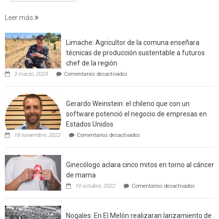
incendi
foresta
Leer más
en
interfaz
Limache: Agricultor de la comuna enseñara
urbano
técnicas de producción sustentable a futuros
rural
chef de la región
de
en
3 marzo, 2023
Comentarios desactivados
Californ
Limache:
Agricultor
de
Gerardo Weinstein: el chileno que con un
la
comuna
software potenció el negocio de empresas en
enseñara
Estados Unidos
técnicas
en
de
18 noviembre, 2022
Comentarios desactivados
Gerardo
producción
Weinstein:
sustentable
el
a
Ginecólogo aclara cinco mitos en torno al cáncer
chileno
futuros
que
chef
de mama
con
de
en
19 octubre, 2022
Comentarios desactivados
un
la
Ginecólog
software
región
aclara
potenció
cinco
el
Nogales: En El Melón realizaran lanzamiento de
mitos
negocio