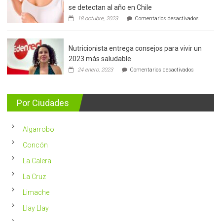
se detectan al año en Chile
en
18 octubre, 2023
Comentarios desactivados
Cáncer
de
mama:
Nutricionista entrega consejos para vivir un
Más
de
2023 más saludable
5.400
en
24 enero, 2023
Comentarios desactivados
casos
Nutricionis
nuevos
entrega
se
consejos
detectan
para
Por Ciudades
al
vivir
año
un
en
2023
Chile
Algarrobo
más
saludable
Concón
La Calera
La Cruz
Limache
Llay Llay