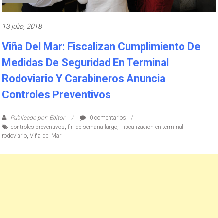
13 julio, 2018
Viña Del Mar: Fiscalizan Cumplimiento De
Medidas De Seguridad En Terminal
Rodoviario Y Carabineros Anuncia
Controles Preventivos
Publicado por: Editor
0 comentarios
controles preventivos
,
fin de semana largo
,
Fiscalizacion en terminal
rodoviario
,
Viña del Mar