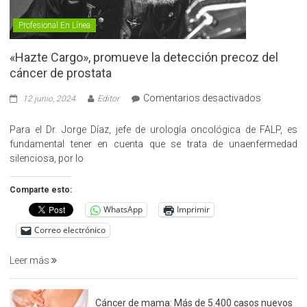
Profesional En Línea
«Hazte Cargo», promueve la detección precoz del
cáncer de prostata
en
Comentarios desactivados
12 junio, 2024
Editor
«Hazte
Cargo»,
Para el Dr. Jorge Díaz, jefe de urología oncológica de FALP, es
promueve
fundamental tener en cuenta que se trata de unaenfermedad
la
silenciosa, por lo
detección
precoz
Comparte esto:
del
WhatsApp
Imprimir
cáncer
de
Correo electrónico
prostata
Leer más
Cáncer de mama: Más de 5.400 casos nuevos