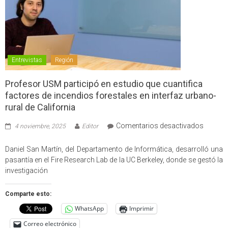
Entrevistas
Región
Profesor USM participó en estudio que cuantifica
factores de incendios forestales en interfaz urbano-
rural de California
en
Comentarios desactivados
4 noviembre, 2025
Editor
Profes
USM
Daniel San Martín, del Departamento de Informática, desarrolló una
partici
pasantía en el Fire Research Lab de la UC Berkeley, donde se gestó la
en
investigación
estudio
que
Comparte esto:
cuantif
WhatsApp
Imprimir
factore
de
Correo electrónico