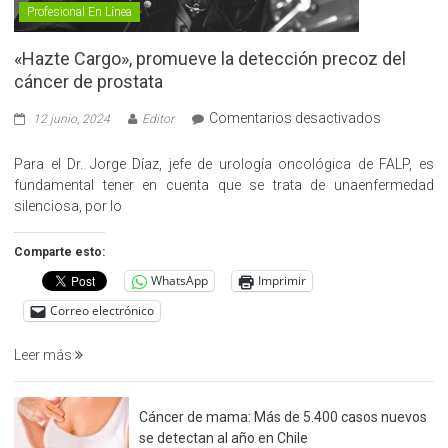
Profesional En Línea
«Hazte Cargo», promueve la detección precoz del
cáncer de prostata
en
Comentarios desactivados
12 junio, 2024
Editor
«Hazte
Cargo»,
Para el Dr. Jorge Díaz, jefe de urología oncológica de FALP, es
promueve
fundamental tener en cuenta que se trata de unaenfermedad
la
silenciosa, por lo
detección
precoz
Comparte esto:
del
WhatsApp
Imprimir
cáncer
de
Correo electrónico
prostata
Leer más
Cáncer de mama: Más de 5.400 casos nuevos
se detectan al año en Chile