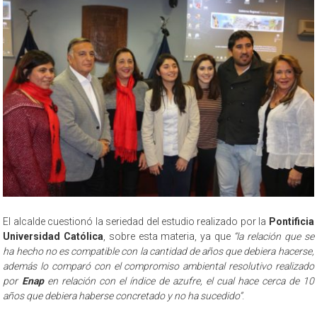
El alcalde cuestionó la seriedad del estudio realizado por la
Pontificia
Universidad Católica
, sobre esta materia, ya que
“la relación que se
ha hecho no es compatible con la cantidad de años que debiera hacerse,
además lo comparó con el compromiso ambiental resolutivo realizado
por
Enap
en relación con el índice de azufre, el cual hace cerca de 10
años que debiera haberse concretado y no ha sucedido”
.