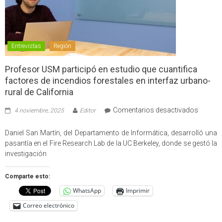
Entrevistas
Región
Profesor USM participó en estudio que cuantifica
factores de incendios forestales en interfaz urbano-
rural de California
en
Comentarios desactivados
4 noviembre, 2025
Editor
Profes
USM
Daniel San Martín, del Departamento de Informática, desarrolló una
partici
pasantía en el Fire Research Lab de la UC Berkeley, donde se gestó la
en
investigación
estudio
que
Comparte esto:
cuantif
WhatsApp
Imprimir
factore
de
Correo electrónico
incendi