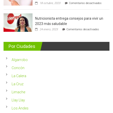
en
18 octubre, 2023
Comentarios desactivados
Cáncer
de
mama:
Nutricionista entrega consejos para vivir un
Más
de
2023 más saludable
5.400
en
24 enero, 2023
Comentarios desactivados
casos
Nutricionis
nuevos
entrega
se
consejos
detectan
para
Por Ciudades
al
vivir
año
un
en
2023
Chile
Algarrobo
más
saludable
Concón
La Calera
La Cruz
Limache
Llay Llay
Los Andes