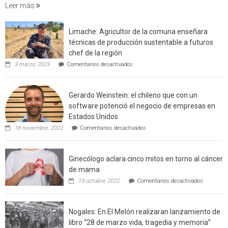
foresta
Leer más
en
interfaz
Limache: Agricultor de la comuna enseñara
urbano
técnicas de producción sustentable a futuros
rural
chef de la región
de
en
3 marzo, 2023
Comentarios desactivados
Californ
Limache:
Agricultor
de
Gerardo Weinstein: el chileno que con un
la
comuna
software potenció el negocio de empresas en
enseñara
Estados Unidos
técnicas
en
de
18 noviembre, 2022
Comentarios desactivados
Gerardo
producción
Weinstein:
sustentable
el
a
Ginecólogo aclara cinco mitos en torno al cáncer
chileno
futuros
que
chef
de mama
con
de
en
19 octubre, 2022
Comentarios desactivados
un
la
Ginecólog
software
región
aclara
potenció
cinco
el
Nogales: En El Melón realizaran lanzamiento de
mitos
negocio
en
libro “28 de marzo vida, tragedia y memoria”
de
torno