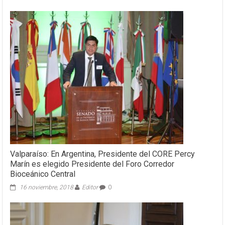
Concón:
Enap
recibe
equipo
principal
de
unidad
que
reducirá
emisiones
en
Refinería
Aconcagua
Valparaíso: En Argentina, Presidente del CORE Percy
Marín es elegido Presidente del Foro Corredor
Bioceánico Central
16 noviembre, 2018
Editor
0