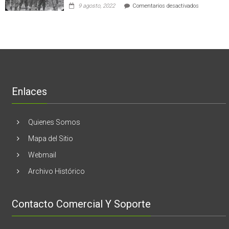
empresas
en
9 agosto, 2022
Comentarios desactivados
al
en
Nogales:
cáncer
Estados
En
de
Unidos
El
mama
Melón
realizaran
lanzamient
de
libro
“28
de
Enlaces
marzo
vida,
tragedia
y
Quienes Somos
memoria”
Mapa del Sitio
Webmail
Archivo Histórico
Contacto Comercial Y Soporte