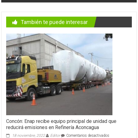
También te puede interesar
Concón: Enap recibe equipo principal de unidad que
reducirá emisiones en Refinería Aconcagua
en
18 noviembre, 2022
Editor
Comentarios desactivados