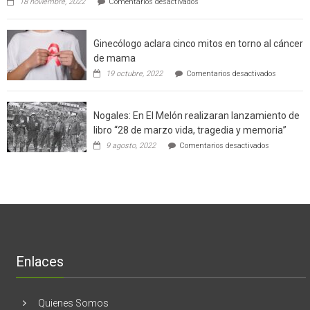
de
18 noviembre, 2022
Comentarios desactivados
Gerardo
producción
Weinstein:
sustentable
el
a
Ginecólogo aclara cinco mitos en torno al cáncer
chileno
futuros
que
chef
de mama
con
de
en
19 octubre, 2022
Comentarios desactivados
un
la
Ginecólog
software
región
aclara
potenció
cinco
el
Nogales: En El Melón realizaran lanzamiento de
mitos
negocio
en
libro “28 de marzo vida, tragedia y memoria”
de
torno
empresas
en
9 agosto, 2022
Comentarios desactivados
al
en
Nogales:
cáncer
Estados
En
de
Unidos
El
mama
Melón
realizaran
lanzamient
de
libro
“28
de
Enlaces
marzo
vida,
tragedia
y
Quienes Somos
memoria”