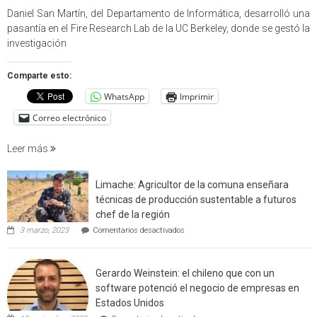
USM
Daniel San Martín, del Departamento de Informática, desarrolló una
partici
pasantía en el Fire Research Lab de la UC Berkeley, donde se gestó la
en
investigación
estudio
que
Comparte esto:
cuantif
WhatsApp
Imprimir
factore
de
Correo electrónico
incendi
foresta
Leer más
en
interfaz
Limache: Agricultor de la comuna enseñara
urbano
técnicas de producción sustentable a futuros
rural
chef de la región
de
en
3 marzo, 2023
Comentarios desactivados
Californ
Limache:
Agricultor
de
Gerardo Weinstein: el chileno que con un
la
comuna
software potenció el negocio de empresas en
enseñara
Estados Unidos
técnicas
en