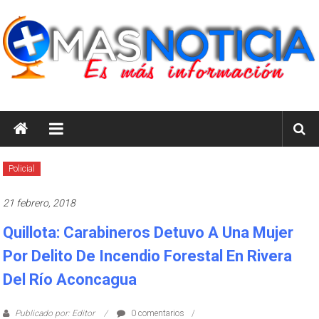
Saltar
al
contenido
masnoticia.cl
Es
Más
Información
Policial
21 febrero, 2018
Quillota: Carabineros Detuvo A Una Mujer
Por Delito De Incendio Forestal En Rivera
Del Río Aconcagua
Publicado por: Editor
0 comentarios