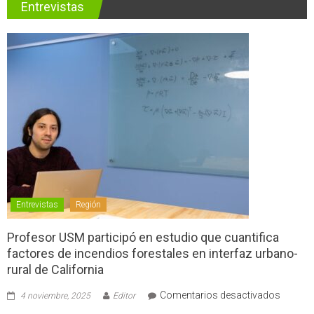
Entrevistas
Entrevistas
Región
Profesor USM participó en estudio que cuantifica
factores de incendios forestales en interfaz urbano-
rural de California
en
Comentarios desactivados
4 noviembre, 2025
Editor
Profes