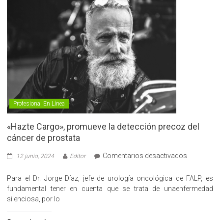
Profesional En Línea
«Hazte Cargo», promueve la detección precoz del
cáncer de prostata
en
Comentarios desactivados
12 junio, 2024
Editor
«Hazte
Cargo»,
Para el Dr. Jorge Díaz, jefe de urología oncológica de FALP, es
promueve
fundamental tener en cuenta que se trata de unaenfermedad
la
silenciosa, por lo
detección
precoz