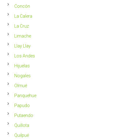
saludable
Concón
La Calera
La Cruz
Limache
Llay Llay
Los Andes
Hijuelas
Nogales
Olmué
Panquehue
Papudo
Putaendo
Quillota
Quilpué