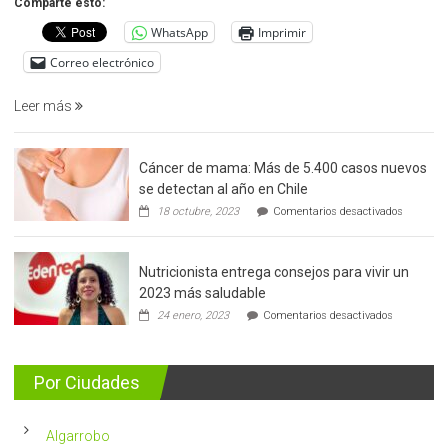
Comparte esto:
del
WhatsApp
Imprimir
cáncer
de
Correo electrónico
prostata
Leer más
Cáncer de mama: Más de 5.400 casos nuevos
se detectan al año en Chile
en
18 octubre, 2023
Comentarios desactivados
Cáncer
de
mama:
Nutricionista entrega consejos para vivir un
Más
de
2023 más saludable
5.400
en
24 enero, 2023
Comentarios desactivados
casos
Nutricionis
nuevos
entrega
se
consejos
detectan
para
Por Ciudades
al
vivir
año
un
en
2023
Chile
Algarrobo
más