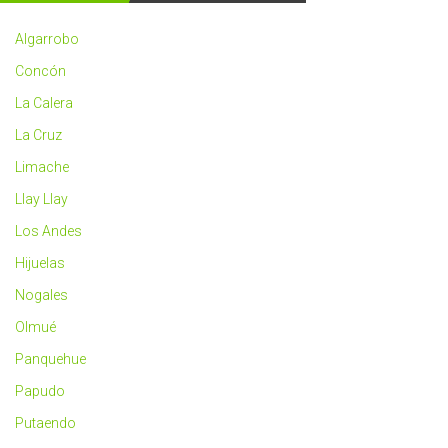
2023
más
Algarrobo
saludable
Concón
La Calera
La Cruz
Limache
Llay Llay
Los Andes
Hijuelas
Nogales
Olmué
Panquehue
Papudo
Putaendo