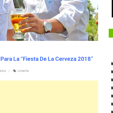
 Para La “Fiesta De La Cerveza 2018”
rios
Limache