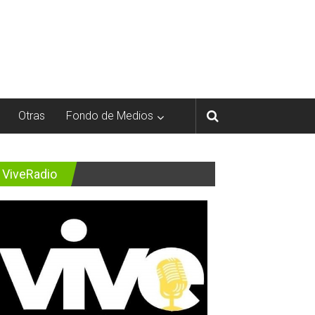
Otras
Fondo de Medios
ViveRadio