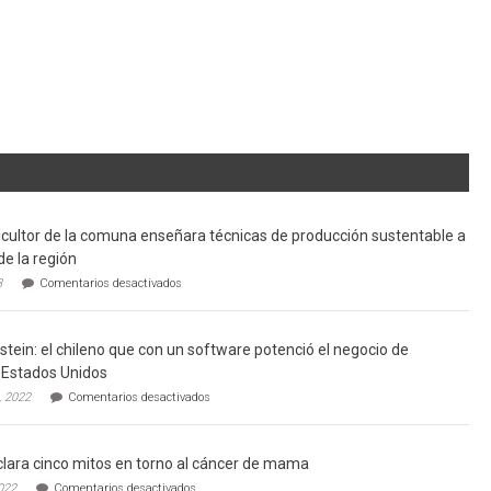
cultor de la comuna enseñara técnicas de producción sustentable a
de la región
en
3
Comentarios desactivados
Limache:
Agricultor
de
tein: el chileno que con un software potenció el negocio de
la
comuna
Estados Unidos
enseñara
en
, 2022
Comentarios desactivados
técnicas
Gerardo
de
Weinstein:
producción
el
sustentable
lara cinco mitos en torno al cáncer de mama
chileno
a
que
en
022
Comentarios desactivados
futuros