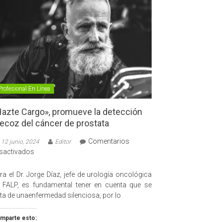
Profesional En Línea
azte Cargo», promueve la detección
ecoz del cáncer de prostata
Comentarios
12 junio, 2024
Editor
en
sactivados
«Hazte
Cargo»,
ra el Dr. Jorge Díaz, jefe de urología oncológica
promueve
 FALP, es fundamental tener en cuenta que se
la
ata de unaenfermedad silenciosa, por lo
detección
precoz
mparte esto: