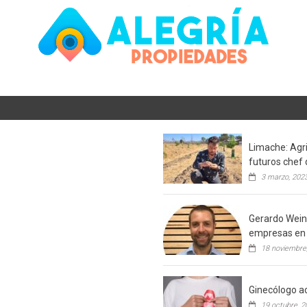
Limache: Agri
futuros chef 
3 marzo, 202
Gerardo Weins
empresas en 
18 noviembre
Ginecólogo ac
19 octubre, 2