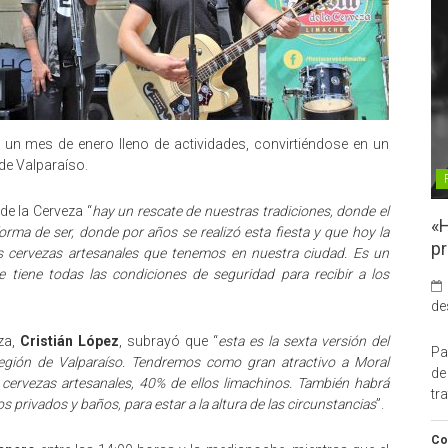
o un mes de enero lleno de actividades, convirtiéndose en un
 de Valparaíso.
de la Cerveza “
hay un rescate de nuestras tradiciones, donde el
«H
rma de ser, donde por años se realizó esta fiesta y que hoy la
pr
s cervezas artesanales que tenemos en nuestra ciudad. Es un
 tiene todas las condiciones de seguridad para recibir a los
de
eza,
Cristián López
, subrayó que “
esta es la sexta versión del
Pa
egión de Valparaíso. Tendremos como gran atractivo a Moral
de
 cervezas artesanales, 40% de ellos limachinos. También habrá
tr
 privados y baños, para estar a la altura de las circunstancias
”.
Co