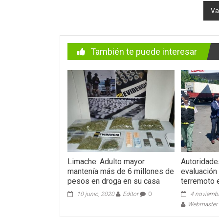
Va
entradas
También te puede interesar
Limache: Adulto mayor
Autoridade
mantenía más de 6 millones de
evaluación
pesos en droga en su casa
terremoto 
10 junio, 2020
Editor
0
4 noviemb
Webmaster -