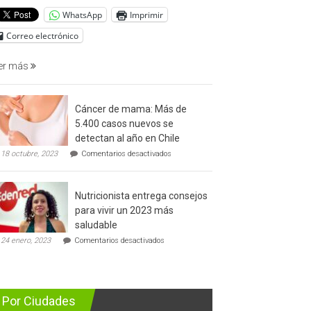
del
WhatsApp
Imprimir
cáncer
de
Correo electrónico
prostata
er más
Cáncer de mama: Más de
5.400 casos nuevos se
detectan al año en Chile
en
18 octubre, 2023
Comentarios desactivados
Cáncer
de
mama:
Nutricionista entrega consejos
Más
de
para vivir un 2023 más
5.400
saludable
casos
en
nuevos
24 enero, 2023
Comentarios desactivados
Nutricionista
se
entrega
detectan
consejos
al
para
año
vivir
en
Por Ciudades
un
Chile