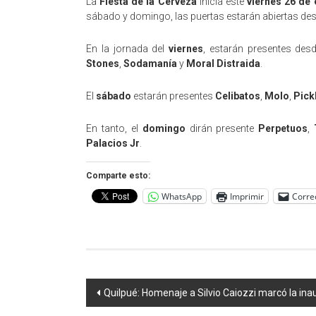
La
Fiesta de la Cerveza
inicia este
viernes 26 de
sábado y domingo, las puertas estarán abiertas desd
En la jornada del
viernes
, estarán presentes desd
Stones
,
Sodamanía
y
Moral Distraida
.
El
sábado
estarán presentes
Celibatos
,
Molo
,
Pick
En tanto, el
domingo
dirán presente
Perpetuos
,
Palacios Jr
.
Comparte esto:
WhatsApp
Imprimir
Corre
Navegación
Quilpué: Homenaje a Silvio Caiozzi marcó la inau
de