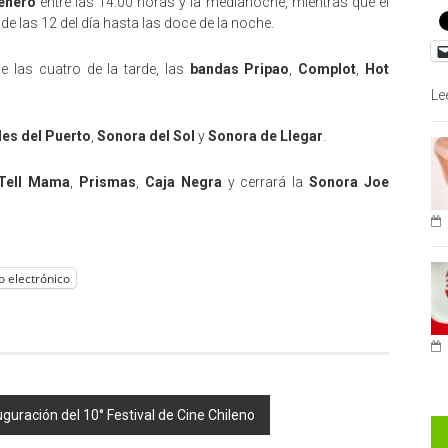
 enero
entre las 14:00 horas y la medianoche, mientras que el
e las 12 del día hasta las doce de la noche.
e las cuatro de la tarde, las
bandas Pripao
,
Complot
,
Hot
Le
les del Puerto
,
Sonora del Sol
y
Sonora de Llegar
.
Tell Mama
,
Prismas
,
Caja Negra
y cerrará la
Sonora Joe
o electrónico
guración del 10° Festival de Cine Chileno