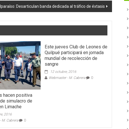
lparaíso: Desarticulan banda dedicada al tráfico de éxtasis
Este jueves Club de Leones de
Quilpué participará en jornada
mundial de recolección de
sangre
12 octubre, 2016
Webmaster - M. Cabrera
0
s hacen positiva
 de simulacro de
en Limache
re, 2016
 M. Cabrera
0